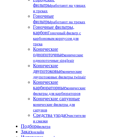
фильтры
работают на улицах
и треках
Гоночные
фильтры
работают на треках
Гоночные фильтры,
карбон
Гоночный фильтр с
карбоновым корпусом для
трека
Конические
однопоточные
конические
однопоточные singleair
Конические
двупотоковые
конические
двупотоковые фильтры twinair
Конические
карбюраторные
конические
фильтры для карбюраторов
Конические сапунные
конические фильтры для
сапунов
Средства ухода
Очистители
и смазки
Подбор
фильтра
Заказ
онлайн