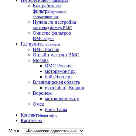
Интересно
все о фильтрах
Как работают
фильтры
нулевого
сопротивления
Нужна ли настройка
мото
под фильтр BMC
Очистка фильтров
BMC
видео
Где купить
партнеры
BMC Россия
Онлайн магазин BMC
Москва
BMC Россия
моторемонт.ру
БайкЭксперт
Владимирская область
gsxrclub.ru, Ковров
Воронеж
мотоворонеж.ру
Омск
Байк Тайм
Контакты
наш офис
Карта
сайта
Menu