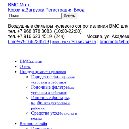
BMC Мото
Корзина
Загрузка
Регистрация
Вход
Воздушные фильтры нулевого сопротивления BMC для
тел. +7 968 878 3083 (10:00-22:00)
тел. +7 916 623 4519 (24ч) Москва, ул. Академи
t.me/+79166234519
|
|
bmcmoto@bmc
max.ru/+79166234519
BMC
главная
О нас
Продукция
типы фильтров
Городские фильтры
как
устроены и работают
Гоночные фильтры
как
устроены и работают
Гоночные фильтры,
карбон
как устроены и
работают
Средства ухода
очистка и
смазка
Каталог
онлайн
Городские