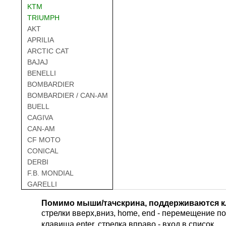
KTM
TRIUMPH
AKT
APRILIA
ARCTIC CAT
BAJAJ
BENELLI
BOMBARDIER
BOMBARDIER / CAN-AM
BUELL
CAGIVA
CAN-AM
CF MOTO
CONICAL
DERBI
F.B. MONDIAL
GARELLI
GAS GAS
Помимо мыши/тачскрина, поддерживаются к
GILERA
стрелки вверх,вниз, home, end - перемещение по 
HARLEY DAVIDSON
клавиша enter, стрелка вправо - вход в список