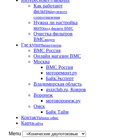
Интересно
все о фильтрах
Как работают
фильтры
нулевого
сопротивления
Нужна ли настройка
мото
под фильтр BMC
Очистка фильтров
BMC
видео
Где купить
партнеры
BMC Россия
Онлайн магазин BMC
Москва
BMC Россия
моторемонт.ру
БайкЭксперт
Владимирская область
gsxrclub.ru, Ковров
Воронеж
мотоворонеж.ру
Омск
Байк Тайм
Контакты
наш офис
Карта
сайта
Menu