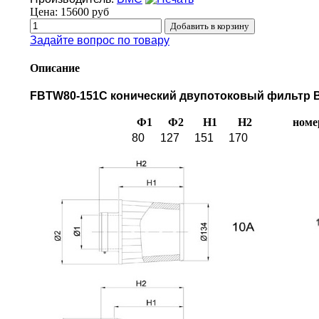
Цена:
15600 руб
Задайте вопрос по товару
Описание
FBTW80-151C конический двупотоковый фильтр BM
Ф1
Ф2
H1
H2
номе
80
127
151
170