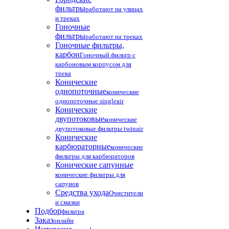
фильтры
работают на улицах
и треках
Гоночные
фильтры
работают на треках
Гоночные фильтры,
карбон
Гоночный фильтр с
карбоновым корпусом для
трека
Конические
однопоточные
конические
однопоточные singleair
Конические
двупотоковые
конические
двупотоковые фильтры twinair
Конические
карбюраторные
конические
фильтры для карбюраторов
Конические сапунные
конические фильтры для
сапунов
Средства ухода
Очистители
и смазки
Подбор
фильтра
Заказ
онлайн