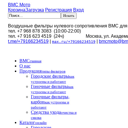
BMC Мото
Корзина
Загрузка
Регистрация
Вход
Воздушные фильтры нулевого сопротивления BMC для
тел. +7 968 878 3083 (10:00-22:00)
тел. +7 916 623 4519 (24ч) Москва, ул. Академи
t.me/+79166234519
|
|
bmcmoto@bmc
max.ru/+79166234519
BMC
главная
О нас
Продукция
типы фильтров
Городские фильтры
как
устроены и работают
Гоночные фильтры
как
устроены и работают
Гоночные фильтры,
карбон
как устроены и
работают
Средства ухода
очистка и
смазка
Каталог
онлайн
Городские