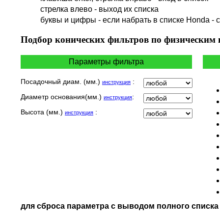
HERO
cтрелка влево - выход их списка
HM
буквы и цифры - если набрать в списке Honda - 
HUSQVARNA
HYOSUNG / KR MOTORS
Подбор
конических фильтров по физическим
INDIAN
KEEWAY
Параметры фильтра
KYMCO
LAVERDA
Посадочный диам. (мм.)
:
инструкция
MALAGUTI
Диаметр основания(мм.)
:
инструкция
MBK
MOTO GUZZI
Высота (мм.)
:
инструкция
MOTO MORINI
MV AGUSTA
NORTON
PIAGGIO
POLARIS
PRE-FILTERS
ROYAL ENFIELD
SYM
для сброса параметра с выводом полного списк
TVS
VICTORY