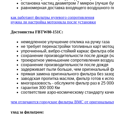
остановка частиц диаметром 7 микрон (лучше б
равномерная доставка входящего воздушного по
как работают фильтры нулевого сопротивления
нужна ли настройка мотоцикла после установки
Достоинства FBTW80-151C:
немедленное улучшение отклика на ручку газа
не требует перенастройки топливных карт мото
упрочненный, вибро-стойкий каркас фильтра об
сохранение производительности после дождя (н
троекратное уменьшение сопротивления воздуш
сохранение производительности после дождя
задерживает пыли больше, чем оригинальный ф
прямая замена оригинального фильтра без зазор
заводская пропитка маслом, фильтр готов к исп
многоразовость - обслужите фильтр раз в 25 000к
гарантия 300 000 Км
соответствие аэро-космическому стандарту каче
чем отличаются городские фильтры BMC от оригинальны
уход за фильтром: