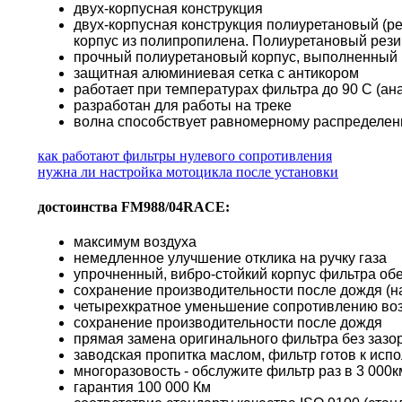
двух-корпусная конструкция
двух-корпусная конструкция полиуретановый (р
корпус из полипропилена. Полиуретановый резин
прочный полиуретановый корпус, выполненный п
защитная алюминиевая сетка с антикором
работает при температурах фильтра до 90 С (а
разработан для работы на треке
волна способствует равномерному распределени
как работают фильтры нулевого сопротивления
нужна ли настройка мотоцикла после установки
достоинства FM988/04RACE:
максимум воздуха
немедленное улучшение отклика на ручку газа
упрочненный, вибро-стойкий корпус фильтра о
сохранение производительности после дождя (н
четырехкратное уменьшение сопротивлению во
сохранение производительности после дождя
прямая замена оригинального фильтра без зазор
заводская пропитка маслом, фильтр готов к исп
многоразовость - обслужите фильтр раз в 3 000км
гарантия 100 000 Км