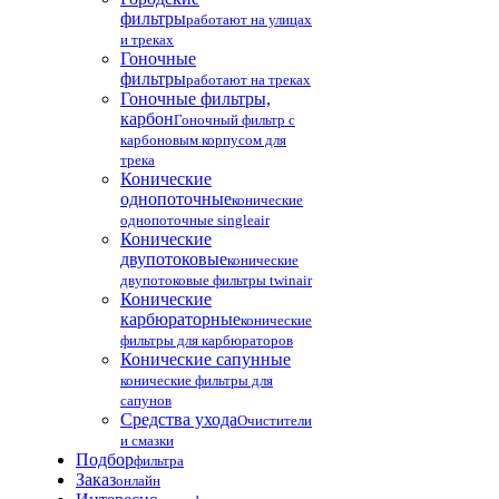
фильтры
работают на улицах
и треках
Гоночные
фильтры
работают на треках
Гоночные фильтры,
карбон
Гоночный фильтр с
карбоновым корпусом для
трека
Конические
однопоточные
конические
однопоточные singleair
Конические
двупотоковые
конические
двупотоковые фильтры twinair
Конические
карбюраторные
конические
фильтры для карбюраторов
Конические сапунные
конические фильтры для
сапунов
Средства ухода
Очистители
и смазки
Подбор
фильтра
Заказ
онлайн