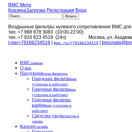
BMC Мото
Корзина
Загрузка
Регистрация
Вход
Воздушные фильтры нулевого сопротивления BMC для
тел. +7 968 878 3083 (10:00-22:00)
тел. +7 916 623 4519 (24ч) Москва, ул. Академи
t.me/+79166234519
|
|
bmcmoto@bmc
max.ru/+79166234519
BMC
главная
О нас
Продукция
типы фильтров
Городские фильтры
как
устроены и работают
Гоночные фильтры
как
устроены и работают
Гоночные фильтры,
карбон
как устроены и
работают
Средства ухода
очистка и
смазка
Каталог
онлайн
Городские