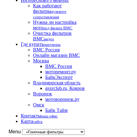
Интересно
все о фильтрах
Как работают
фильтры
нулевого
сопротивления
Нужна ли настройка
мото
под фильтр BMC
Очистка фильтров
BMC
видео
Где купить
партнеры
BMC Россия
Онлайн магазин BMC
Москва
BMC Россия
моторемонт.ру
БайкЭксперт
Владимирская область
gsxrclub.ru, Ковров
Воронеж
мотоворонеж.ру
Омск
Байк Тайм
Контакты
наш офис
Карта
сайта
Menu