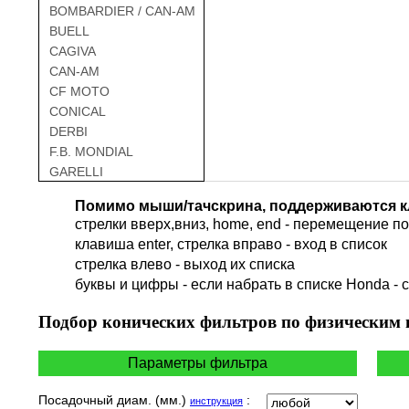
BOMBARDIER / CAN-AM
BUELL
CAGIVA
CAN-AM
CF MOTO
CONICAL
DERBI
F.B. MONDIAL
GARELLI
GAS GAS
Помимо мыши/тачскрина, поддерживаются к
GILERA
стрелки вверх,вниз, home, end - перемещение по 
HARLEY DAVIDSON
клавиша enter, стрелка вправо - вход в список
HERO
cтрелка влево - выход их списка
HM
буквы и цифры - если набрать в списке Honda - 
HUSQVARNA
HYOSUNG / KR MOTORS
Подбор
конических фильтров по физическим
INDIAN
KEEWAY
Параметры фильтра
KYMCO
LAVERDA
Посадочный диам. (мм.)
:
инструкция