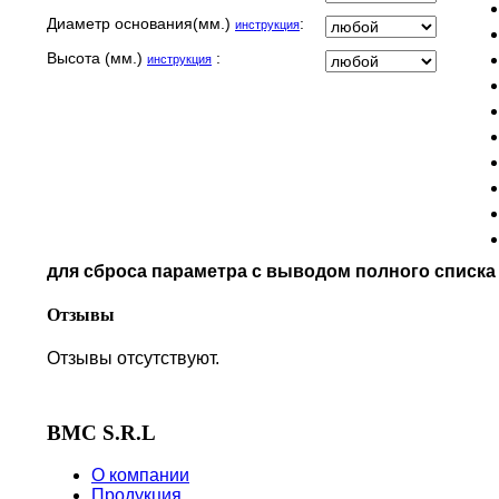
MALAGUTI
Диаметр основания(мм.)
:
инструкция
MBK
MOTO GUZZI
Высота (мм.)
:
инструкция
MOTO MORINI
MV AGUSTA
NORTON
PIAGGIO
POLARIS
PRE-FILTERS
ROYAL ENFIELD
SYM
для сброса параметра с выводом полного списк
TVS
VICTORY
Отзывы
Отзывы отсутствуют.
BMC S.R.L
О компании
Продукция