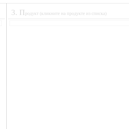
3
.
П
родукт (кликните на продукте из списка)