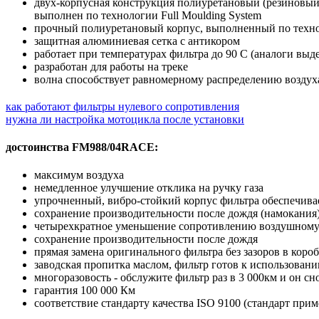
двух-корпусная конструкция полиуретановый (резиновый
выполнен по технологии Full Moulding System
прочный полиуретановый корпус, выполненный по технол
защитная алюминиевая сетка с антикором
работает при температурах фильтра до 90 С (аналоги вы
разработан для работы на треке
волна способствует равномерному распределению воздуха
как работают фильтры нулевого сопротивления
нужна ли настройка мотоцикла после установки
достоинства FM988/04RACE:
максимум воздуха
немедленное улучшение отклика на ручку газа
упрочненный, вибро-стойкий корпус фильтра обеспечив
сохранение производительности после дождя (намокания
четырехкратное уменьшение сопротивлению воздушному
сохранение производительности после дождя
прямая замена оригинального фильтра без зазоров в коро
заводская пропитка маслом, фильтр готов к использован
многоразовость - обслужите фильтр раз в 3 000км и он сно
гарантия 100 000 Км
соответствие стандарту качества ISO 9100 (стандарт прим