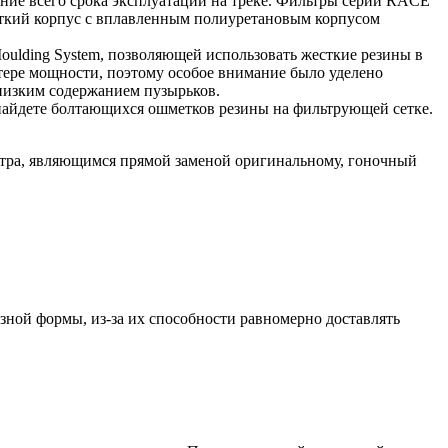
чение всего срока эксплуатации на треке. Фильтры серии RACE
сткий корпус с вплавленным полиуретановым корпусом
ulding System, позволяющей использовать жесткие резины в
тере мощности, поэтому особое внимание было уделено
 низким содержанием пузырьков.
найдете болтающихся ошметков резины на фильтрующей сетке.
ьтра, являющимся прямой заменой оригинальному, гоночный
зной формы, из-за их способности равномерно доставлять