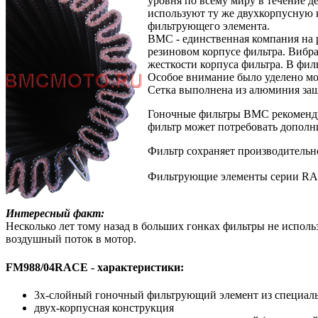
уровня по всему миру в течение д
используют ту же двухкорпусную 
фильтрующего элемента.
BMC - единственная компания на 
резиновом корпусе фильтра. Вибр
жесткости корпуса фильтра. В фи
Особое внимание было уделено мо
Сетка выполнена из алюминия за
Гоночные фильтры BMC рекомендую
фильтр может потребовать дополн
Фильтр сохраняет производительно
Фильтрующие элементы серии RA
Интересный факт:
Несколько лет тому назад в больших гонках фильтры не исполь
воздушный поток в мотор.
FM988/04RACE - характеристики:
3х-слойный гоночный фильтрующий элемент из специаль
двух-корпусная конструкция