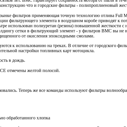
есятков лет. BMC гарантирует сохранность мотора от пыли в те
конструкцию что и городские фильтры - полипроплиеновый же
рынке фильтров применяющая точную технологию отлива Full Mo
ации фильтрующего элемента в воздушном коробе приводят к по
льтре использован полиуретан (резина) повышенной жесткости с
лдингу сетки в фильтрующий элемент - у фильтров BMC вы не 
щищенного от окисления эпоксидными смолами.
тся к использованию на треках. В отличие от городского фил
ительной настройки топливных карт мотоцикла.
сть в дождь.
CE отмечены желтой полосой.
зовались. Теперь же все команды используют фильтры волнообра
но обработанного хлопка