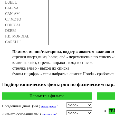
BUELL
CAGIVA
CAN-AM
CF MOTO
CONICAL
DERBI
F.B. MONDIAL
GARELLI
GAS GAS
Помимо мыши/тачскрина, поддерживаются клавиши:
GILERA
стрелки вверх,вниз, home, end - перемещение по списку - 
HARLEY DAVIDSON
клавиша enter, стрелка вправо - вход в список
HERO
cтрелка влево - выход их списка
HM
буквы и цифры - если набрать в списке Honda - сработает
HUSQVARNA
HYOSUNG / KR MOTORS
Подбор
конических фильтров по физическим пар
INDIAN
KEEWAY
Параметры фильтра
KYMCO
LAVERDA
Посадочный диам. (мм.)
:
инструкция
MALAGUTI
FBP
Диаметр основания(мм.)
:
инструкция