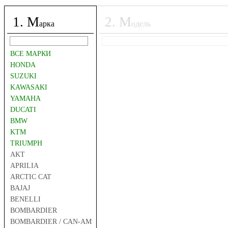
1
.
М
2
.
М
арка
одель
ВСЕ МАРКИ
HONDA
SUZUKI
KAWASAKI
YAMAHA
DUCATI
BMW
KTM
TRIUMPH
AKT
APRILIA
ARCTIC CAT
BAJAJ
BENELLI
BOMBARDIER
BOMBARDIER / CAN-AM