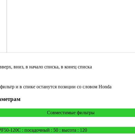
вверх, вниз, в начало списка, в конец списка
 фильтр и в спике останутся позиции со словом Honda
аметрам
Совместимые фильтры
F50-120C : посадочный : 50 : высота : 120