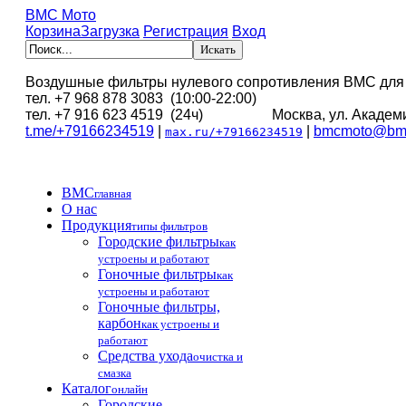
BMC Мото
Корзина
Загрузка
Регистрация
Вход
Воздушные фильтры нулевого сопротивления BMC для
тел. +7 968 878 3083 (10:00-22:00)
тел. +7 916 623 4519 (24ч) Москва, ул. Академи
t.me/+79166234519
|
|
bmcmoto@bmc
max.ru/+79166234519
BMC
главная
О нас
Продукция
типы фильтров
Городские фильтры
как
устроены и работают
Гоночные фильтры
как
устроены и работают
Гоночные фильтры,
карбон
как устроены и
работают
Средства ухода
очистка и
смазка
Каталог
онлайн
Городские