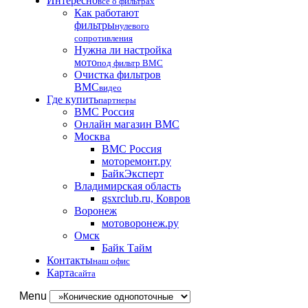
Интересно
все о фильтрах
Как работают
фильтры
нулевого
сопротивления
Нужна ли настройка
мото
под фильтр BMC
Очистка фильтров
BMC
видео
Где купить
партнеры
BMC Россия
Онлайн магазин BMC
Москва
BMC Россия
моторемонт.ру
БайкЭксперт
Владимирская область
gsxrclub.ru, Ковров
Воронеж
мотоворонеж.ру
Омск
Байк Тайм
Контакты
наш офис
Карта
сайта
Menu