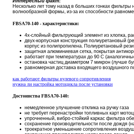
Интересный факт:
Несколько лет тому назад в больших гонках фильтры
волнообразной формы, из-за их способности равноме
FBSA70-140 - характеристики:
4х-слойный фильтрующий элемент из хлопка, ра
двух-корпусная конструкция полиуретановый (р
корпус из полипропилена. Полиуретановый резин
защитная алюминиевая сетка, покрытая антико
работает при температурах до 90 С (аналогичн
остановка частиц диаметром 7 микрон (лучше б
равномерная доставка входящего воздушного по
как работают фильтры нулевого сопротивления
нужна ли настройка мотоцикла после установки
Достоинства FBSA70-140:
немедленное улучшение отклика на ручку газа
не требует перенастройки топливных карт мото
упрочненный, вибро-стойкий каркас фильтра об
сохранение производительности после дождя (н
троекратное уменьшение сопротивления воздуш