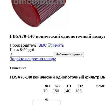
FBSA70-140 конический однопоточный возду
Производитель:
BMC
Цена:
8450 руб
Задайте вопрос по товару
Описание
FBSA70-140 конический однопоточный фильтр BMC 
Ф1
Ф2
H1
H2
номе
70
150
140
183