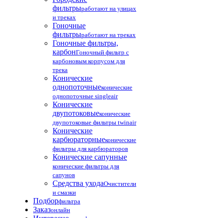
фильтры
работают на улицах
и треках
Гоночные
фильтры
работают на треках
Гоночные фильтры,
карбон
Гоночный фильтр с
карбоновым корпусом для
трека
Конические
однопоточные
конические
однопоточные singleair
Конические
двупотоковые
конические
двупотоковые фильтры twinair
Конические
карбюраторные
конические
фильтры для карбюраторов
Конические сапунные
конические фильтры для
сапунов
Средства ухода
Очистители
и смазки
Подбор
фильтра
Заказ
онлайн