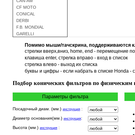
CAN-AM
CF MOTO
CONICAL
DERBI
F.B. MONDIAL
GARELLI
GAS GAS
Помимо мыши/тачскрина, поддерживаются к
GILERA
стрелки вверх,вниз, home, end - перемещение по 
HARLEY DAVIDSON
клавиша enter, стрелка вправо - вход в список
HERO
cтрелка влево - выход их списка
HM
буквы и цифры - если набрать в списке Honda - 
HUSQVARNA
HYOSUNG / KR MOTORS
Подбор
конических фильтров по физическим
INDIAN
KEEWAY
Параметры фильтра
KYMCO
LAVERDA
Посадочный диам. (мм.)
:
инструкция
MALAGUTI
Диаметр основания(мм.)
:
инструкция
MBK
MOTO GUZZI
Высота (мм.)
:
инструкция
MOTO MORINI