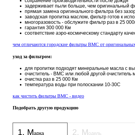
сохранение производительности после дождя
задерживает пыли больше, чем оригинальный ф
прямая замена оригинального фильтра без зазор
заводская пропитка маслом, фильтр готов к исп
многоразовость - обслужите фильтр раз в 25 000к
гарантия 300 000 Км
соответствие аэро-космическому стандарту каче
чем отличаются городские фильтры BMC от оригинальны
уход за фильтром:
для пропитки подходят минеральные масла с в
очиститель - BMC или любой другой очиститель 
очистка раз в 25 000 Км
температура воды при полоскании 10-30С
как чистить фильтры BMC - видео
Подобрать другую продукцию
1
.
М
2
.
М
арка
одель