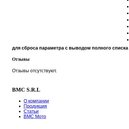
MV AGUSTA
NORTON
PIAGGIO
POLARIS
PRE-FILTERS
ROYAL ENFIELD
SYM
для сброса параметра с выводом полного списк
TVS
VICTORY
Отзывы
Отзывы отсутствуют.
BMC S.R.L
О компании
Продукция
Статьи
BMC Мото