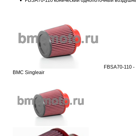
FBSA70-110 конический однопоточный воздушны
FBSA70-110 -
BMC Singleair