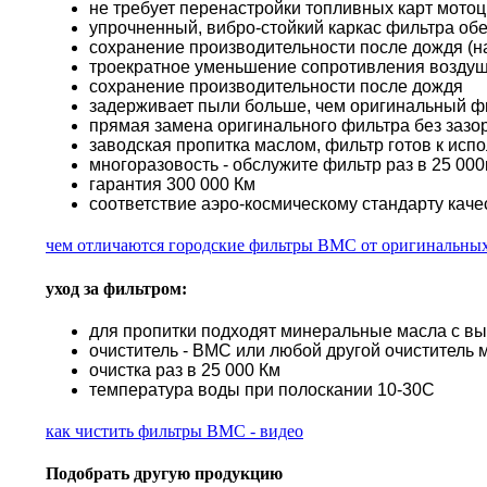
не требует перенастройки топливных карт мото
упрочненный, вибро-стойкий каркас фильтра об
сохранение производительности после дождя (н
троекратное уменьшение сопротивления воздуш
сохранение производительности после дождя
задерживает пыли больше, чем оригинальный ф
прямая замена оригинального фильтра без зазор
заводская пропитка маслом, фильтр готов к исп
многоразовость - обслужите фильтр раз в 25 000к
гарантия 300 000 Км
соответствие аэро-космическому стандарту каче
чем отличаются городские фильтры BMC от оригинальны
уход за фильтром:
для пропитки подходят минеральные масла с в
очиститель - BMC или любой другой очиститель 
очистка раз в 25 000 Км
температура воды при полоскании 10-30С
как чистить фильтры BMC - видео
Подобрать другую продукцию