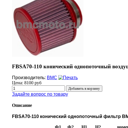
FBSA70-110 конический однопоточный возду
Производитель:
BMC
Цена:
8100 руб
Задайте вопрос по товару
Описание
FBSA70-110 конический однопоточный фильтр BMC 
Ф1
Ф2
H1
H2
номе