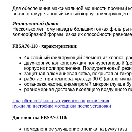
Для обеспечения максимальной мощности прочный кор
впаян полиуретановый мягкий корпус фильтрующего 
Интересный факт:
Несколько лет тому назад в больших гонках фильтры
волнообразной формы, из-за их способности равноме
FBSA70-110 - характеристики:
4х-слойный фильтрующий элемент из хлопка, ра
двух-корпусная конструкция полиуретановый (р
корпус из полипропилена. Полиуретановый резин
защитная алюминиевая сетка, покрытая антико
работает при температурах до 90 С (аналогичн
остановка частиц диаметром 7 микрон (лучше б
равномерная доставка входящего воздушного по
как работают фильтры нулевого сопротивления
нужна ли настройка мотоцикла после установки
Достоинства FBSA70-110:
немедленное улучшение отклика на ручку газа