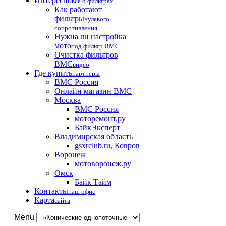
Интересно
все о фильтрах
Как работают
фильтры
нулевого
сопротивления
Нужна ли настройка
мото
под фильтр BMC
Очистка фильтров
BMC
видео
Где купить
партнеры
BMC Россия
Онлайн магазин BMC
Москва
BMC Россия
моторемонт.ру
БайкЭксперт
Владимирская область
gsxrclub.ru, Ковров
Воронеж
мотоворонеж.ру
Омск
Байк Тайм
Контакты
наш офис
Карта
сайта
Menu