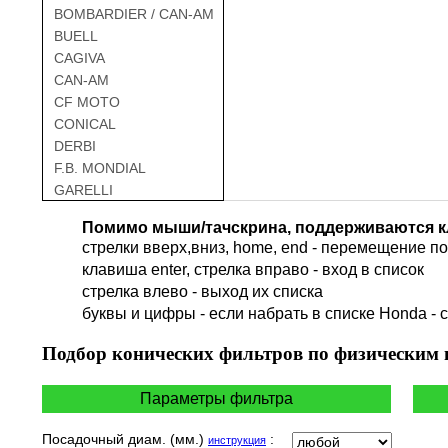
BOMBARDIER / CAN-AM
BUELL
CAGIVA
CAN-AM
CF MOTO
CONICAL
DERBI
F.B. MONDIAL
GARELLI
GAS GAS
Помимо мыши/тачскрина, поддерживаются к
GILERA
стрелки вверх,вниз, home, end - перемещение по 
HARLEY DAVIDSON
клавиша enter, стрелка вправо - вход в список
HERO
cтрелка влево - выход их списка
HM
буквы и цифры - если набрать в списке Honda - 
HUSQVARNA
HYOSUNG / KR MOTORS
Подбор
конических фильтров по физическим
INDIAN
KEEWAY
Параметры фильтра
KYMCO
LAVERDA
Посадочный диам. (мм.)
:
инструкция