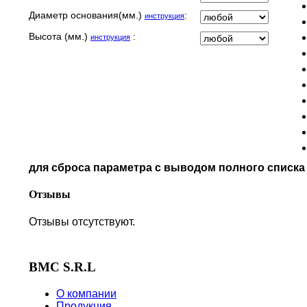
MALAGUTI
Диаметр основания(мм.)
:
инструкция
MBK
MOTO GUZZI
Высота (мм.)
:
инструкция
MOTO MORINI
MV AGUSTA
NORTON
PIAGGIO
POLARIS
PRE-FILTERS
ROYAL ENFIELD
SYM
для сброса параметра с выводом полного списк
TVS
VICTORY
Отзывы
Отзывы отсутствуют.
BMC S.R.L
О компании
Продукция