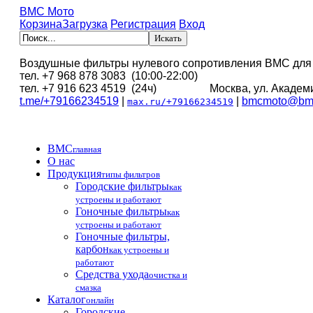
BMC Мото
Корзина
Загрузка
Регистрация
Вход
Воздушные фильтры нулевого сопротивления BMC для
тел. +7 968 878 3083 (10:00-22:00)
тел. +7 916 623 4519 (24ч) Москва, ул. Академи
t.me/+79166234519
|
|
bmcmoto@bmc
max.ru/+79166234519
BMC
главная
О нас
Продукция
типы фильтров
Городские фильтры
как
устроены и работают
Гоночные фильтры
как
устроены и работают
Гоночные фильтры,
карбон
как устроены и
работают
Средства ухода
очистка и
смазка
Каталог
онлайн
Городские