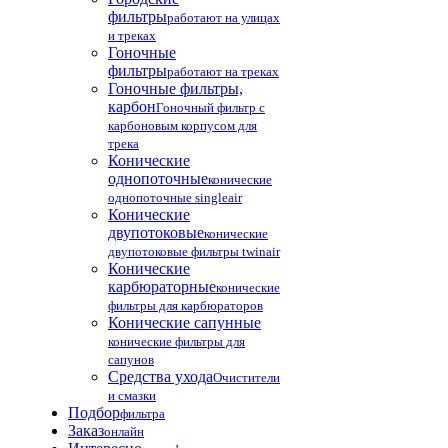
фильтры
работают на улицах
и треках
Гоночные
фильтры
работают на треках
Гоночные фильтры,
карбон
Гоночный фильтр с
карбоновым корпусом для
трека
Конические
однопоточные
конические
однопоточные singleair
Конические
двупотоковые
конические
двупотоковые фильтры twinair
Конические
карбюраторные
конические
фильтры для карбюраторов
Конические сапунные
конические фильтры для
сапунов
Средства ухода
Очистители
и смазки
Подбор
фильтра
Заказ
онлайн