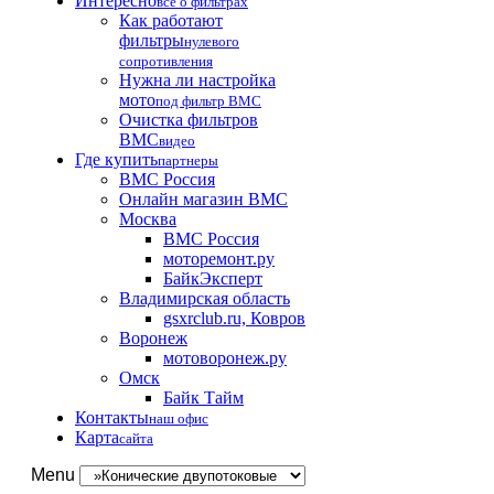
Интересно
все о фильтрах
Как работают
фильтры
нулевого
сопротивления
Нужна ли настройка
мото
под фильтр BMC
Очистка фильтров
BMC
видео
Где купить
партнеры
BMC Россия
Онлайн магазин BMC
Москва
BMC Россия
моторемонт.ру
БайкЭксперт
Владимирская область
gsxrclub.ru, Ковров
Воронеж
мотоворонеж.ру
Омск
Байк Тайм
Контакты
наш офис
Карта
сайта
Menu