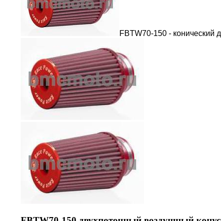
FBTW70-150 - конический 
FBTW70-150 двухпоточный воздушный конус