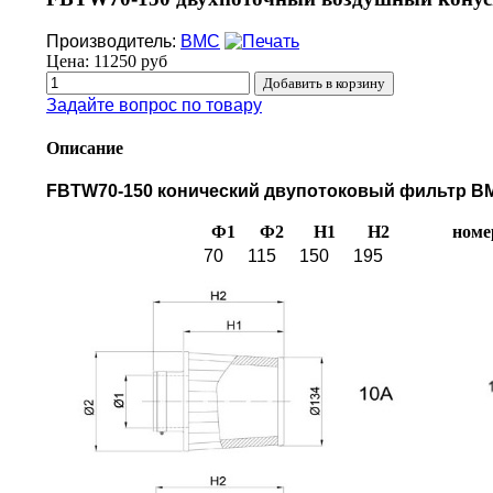
Производитель:
BMC
Цена:
11250 руб
Задайте вопрос по товару
Описание
FBTW70-150 конический двупотоковый фильтр BMC
Ф1
Ф2
H1
H2
номе
70
115
150
195