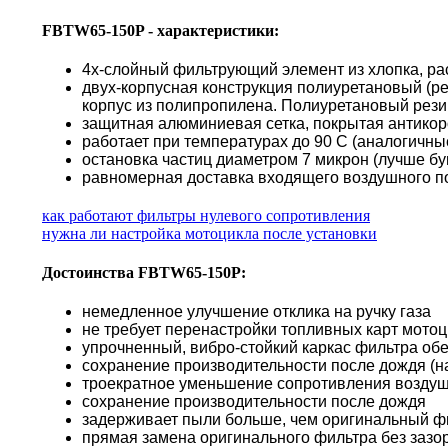
FBTW65-150P - характеристики:
4х-слойный фильтрующий элемент из хлопка, ра
двух-корпусная конструкция полиуретановый (р
корпус из полипропилена. Полиуретановый резин
защитная алюминиевая сетка, покрытая антико
работает при температурах до 90 С (аналогичн
остановка частиц диаметром 7 микрон (лучше б
равномерная доставка входящего воздушного по
как работают фильтры нулевого сопротивления
нужна ли настройка мотоцикла после установки
Достоинства FBTW65-150P:
немедленное улучшение отклика на ручку газа
не требует перенастройки топливных карт мото
упрочненный, вибро-стойкий каркас фильтра об
сохранение производительности после дождя (н
троекратное уменьшение сопротивления воздуш
сохранение производительности после дождя
задерживает пыли больше, чем оригинальный ф
прямая замена оригинального фильтра без зазор