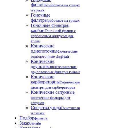
фильтры
работают на улицах
и треках
Гоночные
фильтры
работают на треках
Гоночные фильтры,
карбон
Гоночный фильтр с
карбоновым корпусом для
трека
Конические
однопоточные
конические
однопоточные singleair
Конические
двупотоковые
конические
двупотоковые фильтры twinair
Конические
карбюраторные
конические
фильтры для карбюраторов
Конические сапунные
конические фильтры для
сапунов
Средства ухода
Очистители
и смазки
Подбор
фильтра
Заказ
онлайн