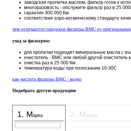
заводская пропитка маслом, фильтр готов к исп
многоразовость - обслужите фильтр раз в 25 000к
гарантия 300 000 Км
соответствие аэро-космическому стандарту каче
чем отличаются городские фильтры BMC от оригинальны
уход за фильтром:
для пропитки подходят минеральные масла с в
очиститель - BMC или любой другой очиститель 
очистка раз в 25 000 Км
температура воды при полоскании 10-30С
как чистить фильтры BMC - видео
Подобрать другую продукцию
1
.
М
2
.
М
арка
одель