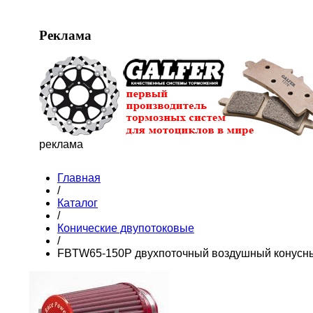
Реклама
реклама
Главная
/
Каталог
/
Конические двупотоковые
/
FBTW65-150P двухпоточный воздушный конусны