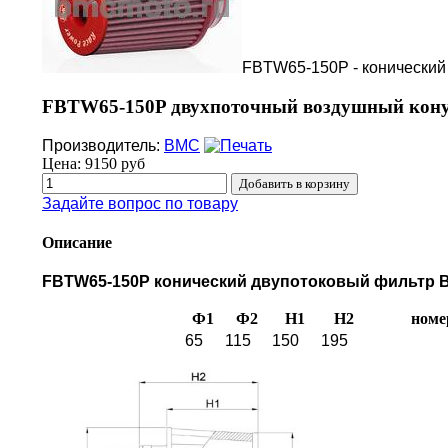
FBTW65-150P - конический
FBTW65-150P двухпоточный воздушный кону
Производитель:
BMC
Цена:
9150 руб
Задайте вопрос по товару
Описание
FBTW65-150P конический двупотоковый фильтр BM
Ф1
Ф2
H1
H2
номе
65
115
150
195