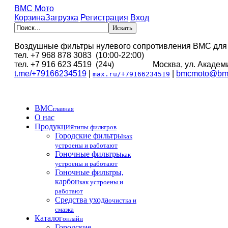
BMC Мото
Корзина
Загрузка
Регистрация
Вход
Воздушные фильтры нулевого сопротивления BMC для
тел. +7 968 878 3083 (10:00-22:00)
тел. +7 916 623 4519 (24ч) Москва, ул. Академи
t.me/+79166234519
|
|
bmcmoto@bmc
max.ru/+79166234519
BMC
главная
О нас
Продукция
типы фильтров
Городские фильтры
как
устроены и работают
Гоночные фильтры
как
устроены и работают
Гоночные фильтры,
карбон
как устроены и
работают
Средства ухода
очистка и
смазка
Каталог
онлайн
Городские