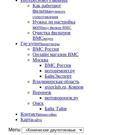
Интересно
все о фильтрах
Как работают
фильтры
нулевого
сопротивления
Нужна ли настройка
мото
под фильтр BMC
Очистка фильтров
BMC
видео
Где купить
партнеры
BMC Россия
Онлайн магазин BMC
Москва
BMC Россия
моторемонт.ру
БайкЭксперт
Владимирская область
gsxrclub.ru, Ковров
Воронеж
мотоворонеж.ру
Омск
Байк Тайм
Контакты
наш офис
Карта
сайта
Menu