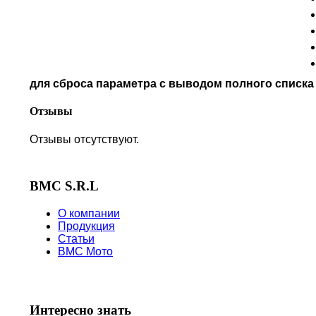
PIAGGIO
POLARIS
PRE-FILTERS
ROYAL ENFIELD
SYM
для сброса параметра с выводом полного списк
TVS
VICTORY
Отзывы
Отзывы отсутствуют.
BMC S.R.L
О компании
Продукция
Статьи
BMC Мото
Интересно знать