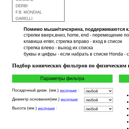
DERBI
F.B. MONDIAL
GARELLI
GAS GAS
Помимо мыши/тачскрина, поддерживаются к
GILERA
стрелки вверх,вниз, home, end - перемещение по 
HARLEY DAVIDSON
клавиша enter, стрелка вправо - вход в список
HERO
cтрелка влево - выход их списка
HM
буквы и цифры - если набрать в списке Honda - 
HUSQVARNA
HYOSUNG / KR MOTORS
Подбор
конических фильтров по физическим
INDIAN
KEEWAY
Параметры фильтра
KYMCO
LAVERDA
Посадочный диам. (мм.)
:
инструкция
MALAGUTI
Диаметр основания(мм.)
:
инструкция
MBK
MOTO GUZZI
Высота (мм.)
:
инструкция
MOTO MORINI
MV AGUSTA
NORTON