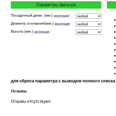
KEEWAY
Параметры фильтра
KYMCO
LAVERDA
Посадочный диам. (мм.)
:
инструкция
MALAGUTI
Диаметр основания(мм.)
:
инструкция
MBK
MOTO GUZZI
Высота (мм.)
:
инструкция
MOTO MORINI
MV AGUSTA
NORTON
PIAGGIO
POLARIS
PRE-FILTERS
ROYAL ENFIELD
SYM
для сброса параметра с выводом полного списк
TVS
VICTORY
Отзывы
Отзывы отсутствуют.