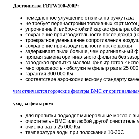
Достоинства FBTW100-200P:
немедленное улучшение отклика на ручку газа
не требует перенастройки топливных карт мото
упрочненный, вибро-стойкий каркас фильтра об
сохранение производительности после дождя (н
троекратное уменьшение сопротивления воздуш
сохранение производительности после дождя
задерживает пыли больше, чем оригинальный ф
прямая замена оригинального фильтра без зазор
заводская пропитка маслом, фильтр готов к исп
многоразовость - обслужите фильтр раз в 25 000к
гарантия 300 000 Км
соответствие аэро-космическому стандарту каче
чем отличаются городские фильтры BMC от оригинальны
уход за фильтром:
для пропитки подходят минеральные масла с в
очиститель - BMC или любой другой очиститель 
очистка раз в 25 000 Км
температура воды при полоскании 10-30С