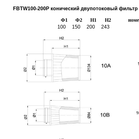
FBTW100-200P конический двупотоковый фильтр B
Ф1
Ф2
H1
H2
номе
100
150
200
243