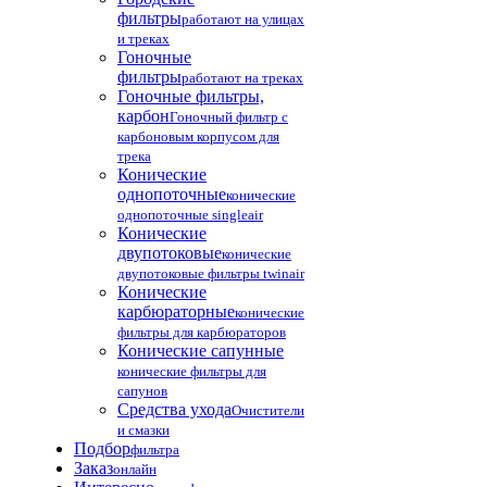
фильтры
работают на улицах
и треках
Гоночные
фильтры
работают на треках
Гоночные фильтры,
карбон
Гоночный фильтр с
карбоновым корпусом для
трека
Конические
однопоточные
конические
однопоточные singleair
Конические
двупотоковые
конические
двупотоковые фильтры twinair
Конические
карбюраторные
конические
фильтры для карбюраторов
Конические сапунные
конические фильтры для
сапунов
Средства ухода
Очистители
и смазки
Подбор
фильтра
Заказ
онлайн