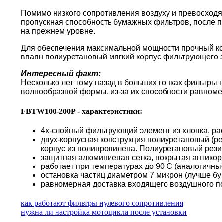
Помимо низкого сопротивления воздуху и превосходя
пропускная способность бумажных фильтров, после пр
на прежнем уровне.
Для обеспечения максимальной мощности прочный кор
впаян полиуретановый мягкий корпус фильтрующего 
Интересный факт:
Несколько лет тому назад в больших гонках фильтры
волнообразной формы, из-за их способности равноме
FBTW100-200P - характеристики:
4х-слойный фильтрующий элемент из хлопка, ра
двух-корпусная конструкция полиуретановый (р
корпус из полипропилена. Полиуретановый резин
защитная алюминиевая сетка, покрытая антико
работает при температурах до 90 С (аналогичн
остановка частиц диаметром 7 микрон (лучше б
равномерная доставка входящего воздушного по
как работают фильтры нулевого сопротивления
нужна ли настройка мотоцикла после установки