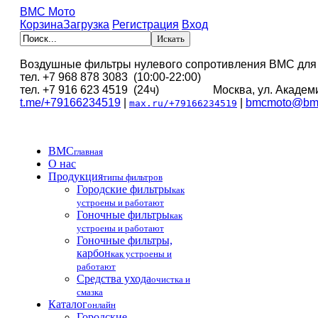
BMC Мото
Корзина
Загрузка
Регистрация
Вход
Воздушные фильтры нулевого сопротивления BMC для
тел. +7 968 878 3083 (10:00-22:00)
тел. +7 916 623 4519 (24ч) Москва, ул. Академи
t.me/+79166234519
|
|
bmcmoto@bmc
max.ru/+79166234519
BMC
главная
О нас
Продукция
типы фильтров
Городские фильтры
как
устроены и работают
Гоночные фильтры
как
устроены и работают
Гоночные фильтры,
карбон
как устроены и
работают
Средства ухода
очистка и
смазка
Каталог
онлайн
Городские