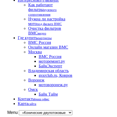
Интересно
все о фильтрах
Как работают
фильтры
нулевого
сопротивления
Нужна ли настройка
мото
под фильтр BMC
Очистка фильтров
BMC
видео
Где купить
партнеры
BMC Россия
Онлайн магазин BMC
Москва
BMC Россия
моторемонт.ру
БайкЭксперт
Владимирская область
gsxrclub.ru, Ковров
Воронеж
мотоворонеж.ру
Омск
Байк Тайм
Контакты
наш офис
Карта
сайта
Menu