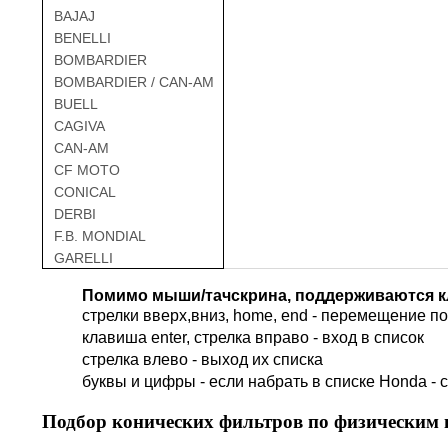
BAJAJ
BENELLI
BOMBARDIER
BOMBARDIER / CAN-AM
BUELL
CAGIVA
CAN-AM
CF MOTO
CONICAL
DERBI
F.B. MONDIAL
GARELLI
GAS GAS
Помимо мыши/тачскрина, поддерживаются к
GILERA
стрелки вверх,вниз, home, end - перемещение по 
HARLEY DAVIDSON
клавиша enter, стрелка вправо - вход в список
HERO
cтрелка влево - выход их списка
HM
буквы и цифры - если набрать в списке Honda - 
HUSQVARNA
HYOSUNG / KR MOTORS
Подбор
конических фильтров по физическим
INDIAN