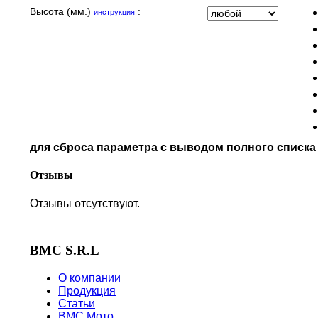
MOTO GUZZI
Высота (мм.)
:
инструкция
MOTO MORINI
MV AGUSTA
NORTON
PIAGGIO
POLARIS
PRE-FILTERS
ROYAL ENFIELD
SYM
для сброса параметра с выводом полного списк
TVS
VICTORY
Отзывы
Отзывы отсутствуют.
BMC S.R.L
О компании
Продукция
Статьи
BMC Мото