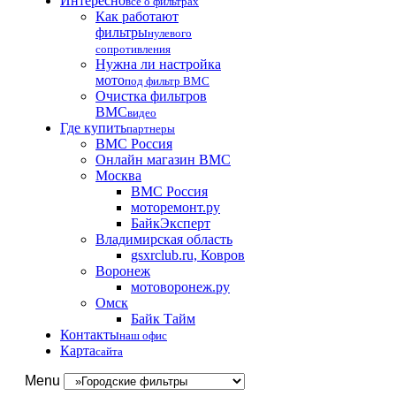
Интересно
все о фильтрах
Как работают
фильтры
нулевого
сопротивления
Нужна ли настройка
мото
под фильтр BMC
Очистка фильтров
BMC
видео
Где купить
партнеры
BMC Россия
Онлайн магазин BMC
Москва
BMC Россия
моторемонт.ру
БайкЭксперт
Владимирская область
gsxrclub.ru, Ковров
Воронеж
мотоворонеж.ру
Омск
Байк Тайм
Контакты
наш офис
Карта
сайта
Menu