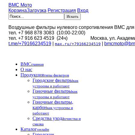
BMC Мото
Корзина
Загрузка
Регистрация
Вход
Воздушные фильтры нулевого сопротивления BMC для
тел. +7 968 878 3083 (10:00-22:00)
тел. +7 916 623 4519 (24ч) Москва, ул. Академи
t.me/+79166234519
|
|
bmcmoto@bmc
max.ru/+79166234519
BMC
главная
О нас
Продукция
типы фильтров
Городские фильтры
как
устроены и работают
Гоночные фильтры
как
устроены и работают
Гоночные фильтры,
карбон
как устроены и
работают
Средства ухода
очистка и
смазка
Каталог
онлайн
Городские