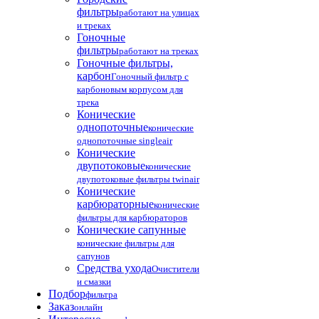
фильтры
работают на улицах
и треках
Гоночные
фильтры
работают на треках
Гоночные фильтры,
карбон
Гоночный фильтр с
карбоновым корпусом для
трека
Конические
однопоточные
конические
однопоточные singleair
Конические
двупотоковые
конические
двупотоковые фильтры twinair
Конические
карбюраторные
конические
фильтры для карбюраторов
Конические сапунные
конические фильтры для
сапунов
Средства ухода
Очистители
и смазки
Подбор
фильтра
Заказ
онлайн