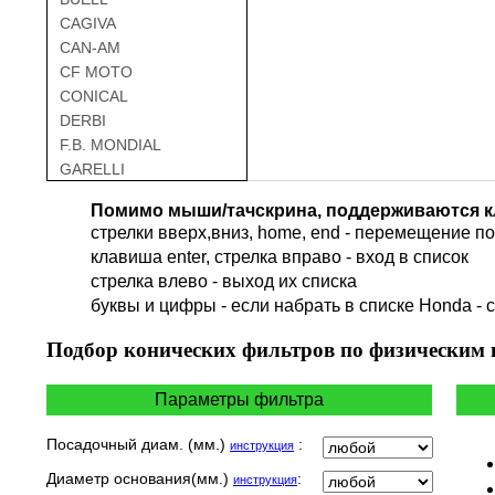
CAGIVA
CAN-AM
CF MOTO
CONICAL
DERBI
F.B. MONDIAL
GARELLI
GAS GAS
Помимо мыши/тачскрина, поддерживаются к
GILERA
стрелки вверх,вниз, home, end - перемещение по 
HARLEY DAVIDSON
клавиша enter, стрелка вправо - вход в список
HERO
cтрелка влево - выход их списка
HM
буквы и цифры - если набрать в списке Honda - 
HUSQVARNA
HYOSUNG / KR MOTORS
Подбор
конических фильтров по физическим
INDIAN
KEEWAY
Параметры фильтра
KYMCO
LAVERDA
Посадочный диам. (мм.)
:
инструкция
MALAGUTI
Диаметр основания(мм.)
:
инструкция
MBK