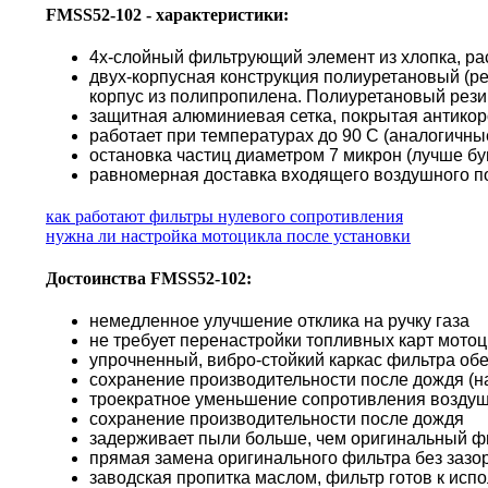
FMSS52-102 - характеристики:
4х-слойный фильтрующий элемент из хлопка, ра
двух-корпусная конструкция полиуретановый (р
корпус из полипропилена. Полиуретановый резин
защитная алюминиевая сетка, покрытая антико
работает при температурах до 90 С (аналогичн
остановка частиц диаметром 7 микрон (лучше б
равномерная доставка входящего воздушного по
как работают фильтры нулевого сопротивления
нужна ли настройка мотоцикла после установки
Достоинства FMSS52-102:
немедленное улучшение отклика на ручку газа
не требует перенастройки топливных карт мото
упрочненный, вибро-стойкий каркас фильтра об
сохранение производительности после дождя (н
троекратное уменьшение сопротивления воздуш
сохранение производительности после дождя
задерживает пыли больше, чем оригинальный ф
прямая замена оригинального фильтра без зазор
заводская пропитка маслом, фильтр готов к исп