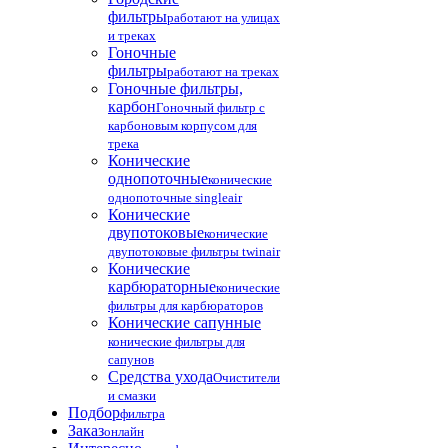
фильтры
работают на улицах
и треках
Гоночные
фильтры
работают на треках
Гоночные фильтры,
карбон
Гоночный фильтр с
карбоновым корпусом для
трека
Конические
однопоточные
конические
однопоточные singleair
Конические
двупотоковые
конические
двупотоковые фильтры twinair
Конические
карбюраторные
конические
фильтры для карбюраторов
Конические сапунные
конические фильтры для
сапунов
Средства ухода
Очистители
и смазки
Подбор
фильтра
Заказ
онлайн