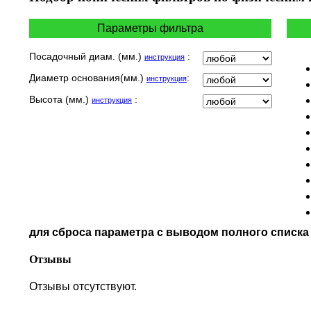
INDIAN
KEEWAY
Параметры фильтра
KYMCO
LAVERDA
Посадочный диам. (мм.)
:
инструкция
MALAGUTI
Диаметр основания(мм.)
:
инструкция
MBK
MOTO GUZZI
Высота (мм.)
:
инструкция
MOTO MORINI
MV AGUSTA
NORTON
PIAGGIO
POLARIS
PRE-FILTERS
ROYAL ENFIELD
SYM
для сброса параметра с выводом полного списк
TVS
VICTORY
Отзывы
Отзывы отсутствуют.