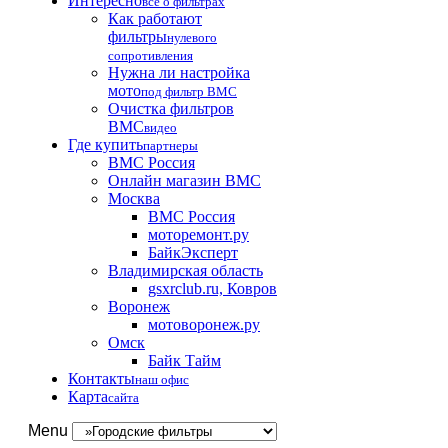
Интересно
все о фильтрах
Как работают
фильтры
нулевого
сопротивления
Нужна ли настройка
мото
под фильтр BMC
Очистка фильтров
BMC
видео
Где купить
партнеры
BMC Россия
Онлайн магазин BMC
Москва
BMC Россия
моторемонт.ру
БайкЭксперт
Владимирская область
gsxrclub.ru, Ковров
Воронеж
мотоворонеж.ру
Омск
Байк Тайм
Контакты
наш офис
Карта
сайта
Menu