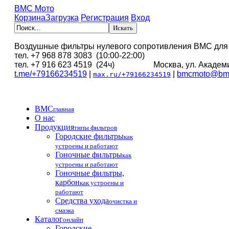
BMC Мото
Корзина
Загрузка
Регистрация
Вход
Воздушные фильтры нулевого сопротивления BMC для
тел. +7 968 878 3083 (10:00-22:00)
тел. +7 916 623 4519 (24ч) Москва, ул. Академи
t.me/+79166234519
|
|
bmcmoto@bmc
max.ru/+79166234519
BMC
главная
О нас
Продукция
типы фильтров
Городские фильтры
как
устроены и работают
Гоночные фильтры
как
устроены и работают
Гоночные фильтры,
карбон
как устроены и
работают
Средства ухода
очистка и
смазка
Каталог
онлайн
Городские