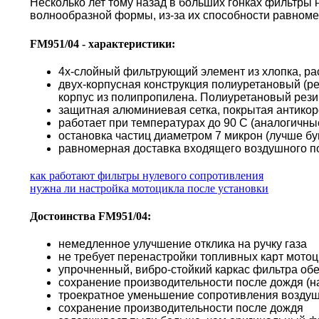
Несколько лет тому назад в больших гонках фильтры
волнообразной формы, из-за их способности равноме
FM951/04 - характеристики:
4х-слойный фильтрующий элемент из хлопка, ра
двух-корпусная конструкция полиуретановый (р
корпус из полипропилена. Полиуретановый резин
защитная алюминиевая сетка, покрытая антико
работает при температурах до 90 С (аналогичн
остановка частиц диаметром 7 микрон (лучше б
равномерная доставка входящего воздушного по
как работают фильтры нулевого сопротивления
нужна ли настройка мотоцикла после установки
Достоинства FM951/04:
немедленное улучшение отклика на ручку газа
не требует перенастройки топливных карт мото
упрочненный, вибро-стойкий каркас фильтра об
сохранение производительности после дождя (н
троекратное уменьшение сопротивления воздуш
сохранение производительности после дождя