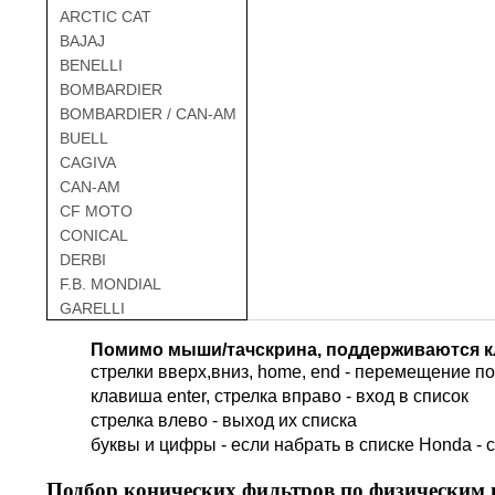
ARCTIC CAT
BAJAJ
BENELLI
BOMBARDIER
BOMBARDIER / CAN-AM
BUELL
CAGIVA
CAN-AM
CF MOTO
CONICAL
DERBI
F.B. MONDIAL
GARELLI
GAS GAS
Помимо мыши/тачскрина, поддерживаются к
GILERA
стрелки вверх,вниз, home, end - перемещение по 
HARLEY DAVIDSON
клавиша enter, стрелка вправо - вход в список
HERO
cтрелка влево - выход их списка
HM
буквы и цифры - если набрать в списке Honda - 
HUSQVARNA
HYOSUNG / KR MOTORS
Подбор
конических фильтров по физическим