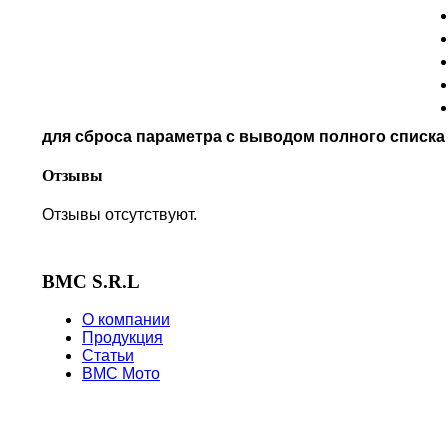
NORTON
PIAGGIO
POLARIS
PRE-FILTERS
ROYAL ENFIELD
SYM
для сброса параметра с выводом полного списк
TVS
VICTORY
Отзывы
Отзывы отсутствуют.
BMC S.R.L
О компании
Продукция
Статьи
BMC Мото