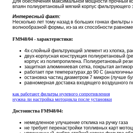
Для обеспечения максимальной мощности прочный кор
впаян полиуретановый мягкий корпус фильтрующего 
Интересный факт:
Несколько лет тому назад в больших гонках фильтры
волнообразной формы, из-за их способности равноме
FM948/04 - характеристики:
4х-слойный фильтрующий элемент из хлопка, ра
двух-корпусная конструкция полиуретановый (р
корпус из полипропилена. Полиуретановый резин
защитная алюминиевая сетка, покрытая антико
работает при температурах до 90 С (аналогичн
остановка частиц диаметром 7 микрон (лучше б
равномерная доставка входящего воздушного по
как работают фильтры нулевого сопротивления
нужна ли настройка мотоцикла после установки
Достоинства FM948/04:
немедленное улучшение отклика на ручку газа
не требует перенастройки топливных карт мото