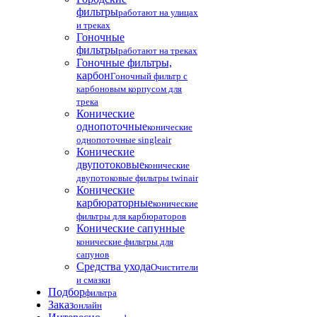
фильтры
работают на улицах
и треках
Гоночные
фильтры
работают на треках
Гоночные фильтры,
карбон
Гоночный фильтр с
карбоновым корпусом для
трека
Конические
однопоточные
конические
однопоточные singleair
Конические
двупотоковые
конические
двупотоковые фильтры twinair
Конические
карбюраторные
конические
фильтры для карбюраторов
Конические сапунные
конические фильтры для
сапунов
Средства ухода
Очистители
и смазки
Подбор
фильтра
Заказ
онлайн