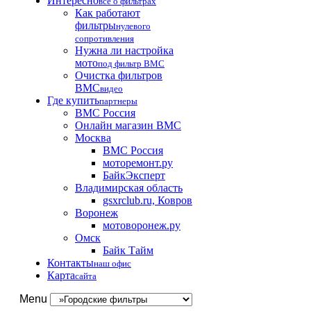
Интересно
все о фильтрах
Как работают
фильтры
нулевого
сопротивления
Нужна ли настройка
мото
под фильтр BMC
Очистка фильтров
BMC
видео
Где купить
партнеры
BMC Россия
Онлайн магазин BMC
Москва
BMC Россия
моторемонт.ру
БайкЭксперт
Владимирская область
gsxrclub.ru, Ковров
Воронеж
мотоворонеж.ру
Омск
Байк Тайм
Контакты
наш офис
Карта
сайта
Menu