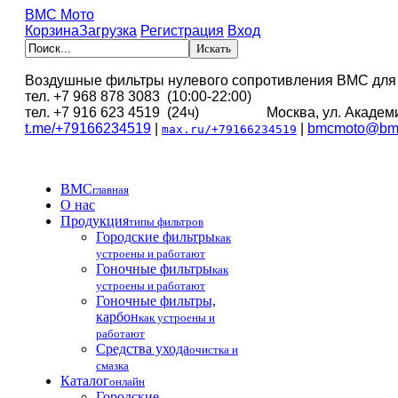
BMC Мото
Корзина
Загрузка
Регистрация
Вход
Воздушные фильтры нулевого сопротивления BMC для
тел. +7 968 878 3083 (10:00-22:00)
тел. +7 916 623 4519 (24ч) Москва, ул. Академи
t.me/+79166234519
|
|
bmcmoto@bmc
max.ru/+79166234519
BMC
главная
О нас
Продукция
типы фильтров
Городские фильтры
как
устроены и работают
Гоночные фильтры
как
устроены и работают
Гоночные фильтры,
карбон
как устроены и
работают
Средства ухода
очистка и
смазка
Каталог
онлайн
Городские