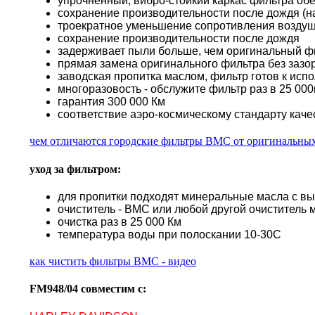
упрочненный, вибро-стойкий каркас фильтра об
сохранение производительности после дождя (н
троекратное уменьшение сопротивления воздуш
сохранение производительности после дождя
задерживает пыли больше, чем оригинальный ф
прямая замена оригинального фильтра без зазор
заводская пропитка маслом, фильтр готов к исп
многоразовость - обслужите фильтр раз в 25 000к
гарантия 300 000 Км
соответствие аэро-космическому стандарту каче
чем отличаются городские фильтры BMC от оригинальны
уход за фильтром:
для пропитки подходят минеральные масла с в
очиститель - BMC или любой другой очиститель 
очистка раз в 25 000 Км
температура воды при полоскании 10-30С
как чистить фильтры BMC - видео
FM948/04 совместим с: