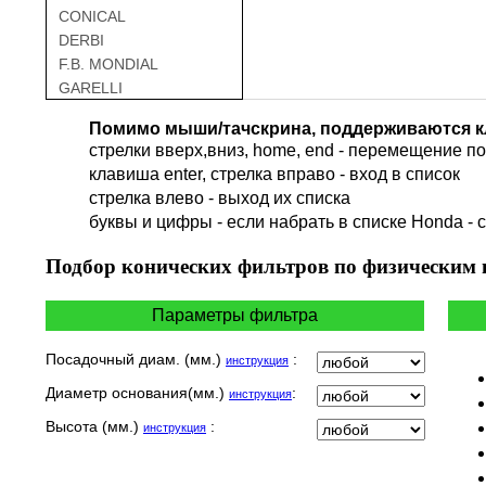
CONICAL
DERBI
F.B. MONDIAL
GARELLI
GAS GAS
Помимо мыши/тачскрина, поддерживаются к
GILERA
стрелки вверх,вниз, home, end - перемещение по 
HARLEY DAVIDSON
клавиша enter, стрелка вправо - вход в список
HERO
cтрелка влево - выход их списка
HM
буквы и цифры - если набрать в списке Honda - 
HUSQVARNA
HYOSUNG / KR MOTORS
Подбор
конических фильтров по физическим
INDIAN
KEEWAY
Параметры фильтра
KYMCO
LAVERDA
Посадочный диам. (мм.)
:
инструкция
MALAGUTI
Диаметр основания(мм.)
:
инструкция
MBK
MOTO GUZZI
Высота (мм.)
:
инструкция
MOTO MORINI
MV AGUSTA