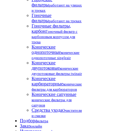
фильтры
работают на улицах
и треках
Гоночные
фильтры
работают на треках
Гоночные фильтры,
карбон
Гоночный фильтр с
карбоновым корпусом для
трека
Конические
однопоточные
конические
однопоточные singleair
Конические
двупотоковые
конические
двупотоковые фильтры twinair
Конические
карбюраторные
конические
фильтры для карбюраторов
Конические сапунные
конические фильтры для
сапунов
Средства ухода
Очистители
и смазки
Подбор
фильтра
Заказ
онлайн