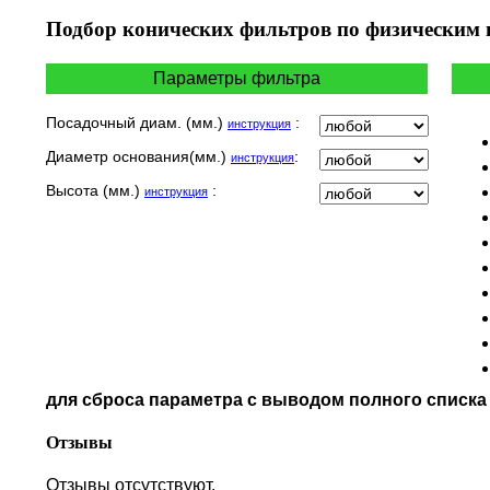
HYOSUNG / KR MOTORS
Подбор
конических фильтров по физическим
INDIAN
KEEWAY
Параметры фильтра
KYMCO
LAVERDA
Посадочный диам. (мм.)
:
инструкция
MALAGUTI
Диаметр основания(мм.)
:
инструкция
MBK
MOTO GUZZI
Высота (мм.)
:
инструкция
MOTO MORINI
MV AGUSTA
NORTON
PIAGGIO
POLARIS
PRE-FILTERS
ROYAL ENFIELD
SYM
для сброса параметра с выводом полного списк
TVS
VICTORY
Отзывы
Отзывы отсутствуют.