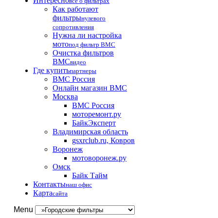
Интересно
все о фильтрах
Как работают
фильтры
нулевого
сопротивления
Нужна ли настройка
мото
под фильтр BMC
Очистка фильтров
BMC
видео
Где купить
партнеры
BMC Россия
Онлайн магазин BMC
Москва
BMC Россия
моторемонт.ру
БайкЭксперт
Владимирская область
gsxrclub.ru, Ковров
Воронеж
мотоворонеж.ру
Омск
Байк Тайм
Контакты
наш офис
Карта
сайта
Menu