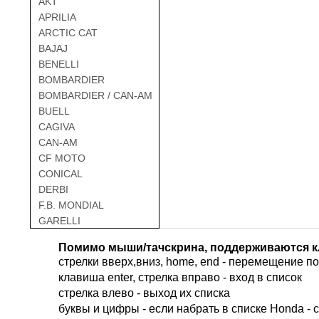
AKT
APRILIA
ARCTIC CAT
BAJAJ
BENELLI
BOMBARDIER
BOMBARDIER / CAN-AM
BUELL
CAGIVA
CAN-AM
CF MOTO
CONICAL
DERBI
F.B. MONDIAL
GARELLI
GAS GAS
Помимо мыши/тачскрина, поддерживаются к
GILERA
стрелки вверх,вниз, home, end - перемещение по 
HARLEY DAVIDSON
клавиша enter, стрелка вправо - вход в список
HERO
cтрелка влево - выход их списка
HM
буквы и цифры - если набрать в списке Honda - 
HUSQVARNA