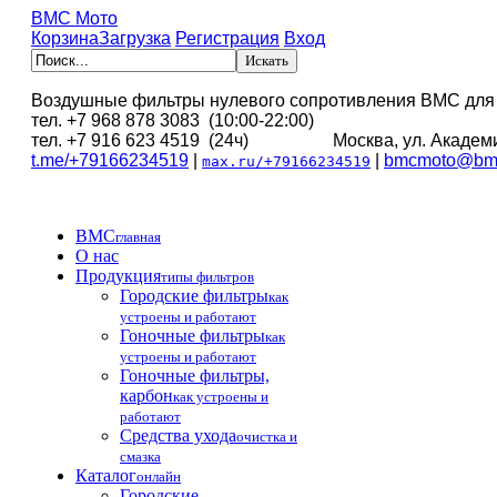
BMC Мото
Корзина
Загрузка
Регистрация
Вход
Воздушные фильтры нулевого сопротивления BMC для
тел. +7 968 878 3083 (10:00-22:00)
тел. +7 916 623 4519 (24ч) Москва, ул. Академи
t.me/+79166234519
|
|
bmcmoto@bmc
max.ru/+79166234519
BMC
главная
О нас
Продукция
типы фильтров
Городские фильтры
как
устроены и работают
Гоночные фильтры
как
устроены и работают
Гоночные фильтры,
карбон
как устроены и
работают
Средства ухода
очистка и
смазка
Каталог
онлайн
Городские