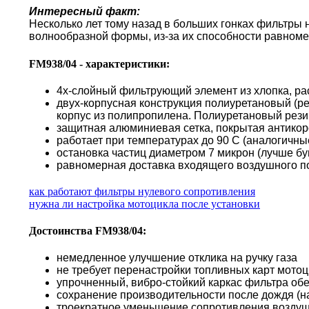
Интересный факт:
Несколько лет тому назад в больших гонках фильтры
волнообразной формы, из-за их способности равноме
FM938/04 - характеристики:
4х-слойный фильтрующий элемент из хлопка, ра
двух-корпусная конструкция полиуретановый (р
корпус из полипропилена. Полиуретановый резин
защитная алюминиевая сетка, покрытая антико
работает при температурах до 90 С (аналогичн
остановка частиц диаметром 7 микрон (лучше б
равномерная доставка входящего воздушного по
как работают фильтры нулевого сопротивления
нужна ли настройка мотоцикла после установки
Достоинства FM938/04:
немедленное улучшение отклика на ручку газа
не требует перенастройки топливных карт мото
упрочненный, вибро-стойкий каркас фильтра об
сохранение производительности после дождя (н
троекратное уменьшение сопротивления воздуш