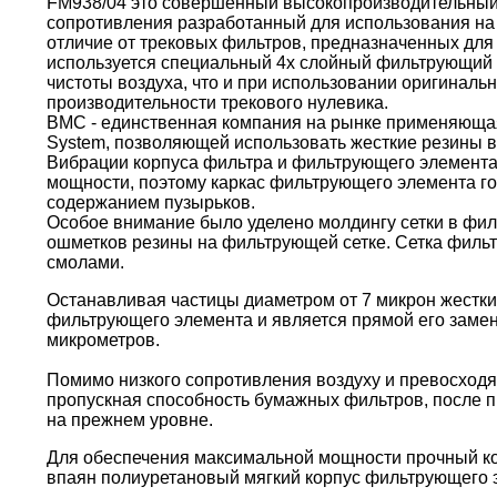
FM938/04 это совершенный высокопроизводительный
сопротивления разработанный для использования на 
отличие от трековых фильтров, предназначенных для 
используется специальный 4х слойный фильтрующий 
чистоты воздуха, что и при использовании оригиналь
производительности трекового нулевика.
BMC - единственная компания на рынке применяющая 
System, позволяющей использовать жесткие резины в
Вибрации корпуса фильтра и фильтрующего элемента
мощности, поэтому каркас фильтрующего элемента г
содержанием пузырьков.
Особое внимание было уделено молдингу сетки в фи
ошметков резины на фильтрующей сетке. Сетка филь
смолами.
Останавливая частицы диаметром от 7 микрон жестки
фильтрующего элемента и является прямой его замен
микрометров.
Помимо низкого сопротивления воздуху и превосходя
пропускная способность бумажных фильтров, после пр
на прежнем уровне.
Для обеспечения максимальной мощности прочный кор
впаян полиуретановый мягкий корпус фильтрующего 