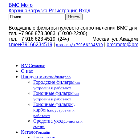
BMC Мото
Корзина
Загрузка
Регистрация
Вход
Воздушные фильтры нулевого сопротивления BMC для
тел. +7 968 878 3083 (10:00-22:00)
тел. +7 916 623 4519 (24ч) Москва, ул. Академи
t.me/+79166234519
|
|
bmcmoto@bmc
max.ru/+79166234519
BMC
главная
О нас
Продукция
типы фильтров
Городские фильтры
как
устроены и работают
Гоночные фильтры
как
устроены и работают
Гоночные фильтры,
карбон
как устроены и
работают
Средства ухода
очистка и
смазка
Каталог
онлайн
Городские