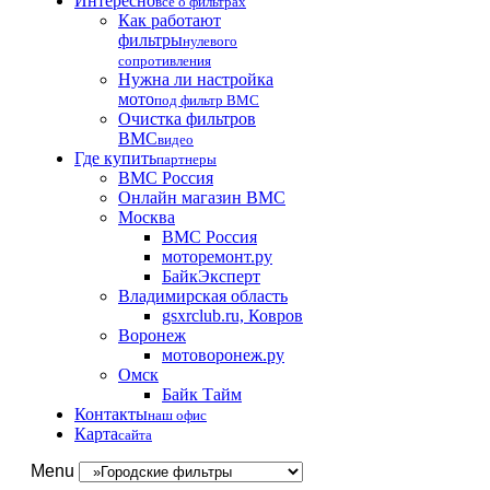
Интересно
все о фильтрах
Как работают
фильтры
нулевого
сопротивления
Нужна ли настройка
мото
под фильтр BMC
Очистка фильтров
BMC
видео
Где купить
партнеры
BMC Россия
Онлайн магазин BMC
Москва
BMC Россия
моторемонт.ру
БайкЭксперт
Владимирская область
gsxrclub.ru, Ковров
Воронеж
мотоворонеж.ру
Омск
Байк Тайм
Контакты
наш офис
Карта
сайта
Menu