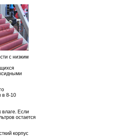
сти с низким
ющихся
оксидными
го
 в 8-10
 влаге. Если
льтров остается
сткий корпус