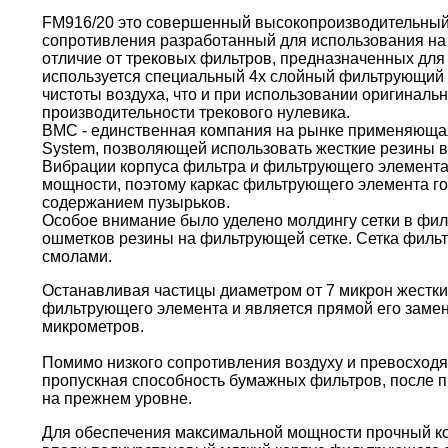
FM916/20 это совершенный высокопроизводительный
сопротивления разработанный для использования на 
отличие от трековых фильтров, предназначенных для 
используется специальный 4х слойный фильтрующий 
чистоты воздуха, что и при использовании оригиналь
производительности трекового нулевика.
BMC - единственная компания на рынке применяющая 
System, позволяющей использовать жесткие резины в
Вибрации корпуса фильтра и фильтрующего элемента
мощности, поэтому каркас фильтрующего элемента г
содержанием пузырьков.
Особое внимание было уделено молдингу сетки в фи
ошметков резины на фильтрующей сетке. Сетка филь
смолами.
Останавливая частицы диаметром от 7 микрон жестки
фильтрующего элемента и является прямой его замен
микрометров.
Помимо низкого сопротивления воздуху и превосходя
пропускная способность бумажных фильтров, после пр
на прежнем уровне.
Для обеспечения максимальной мощности прочный кор