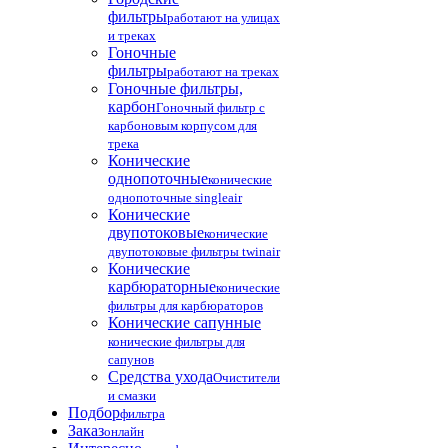
фильтры
работают на улицах
и треках
Гоночные
фильтры
работают на треках
Гоночные фильтры,
карбон
Гоночный фильтр с
карбоновым корпусом для
трека
Конические
однопоточные
конические
однопоточные singleair
Конические
двупотоковые
конические
двупотоковые фильтры twinair
Конические
карбюраторные
конические
фильтры для карбюраторов
Конические сапунные
конические фильтры для
сапунов
Средства ухода
Очистители
и смазки
Подбор
фильтра
Заказ
онлайн