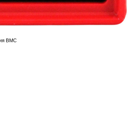
ния BMC