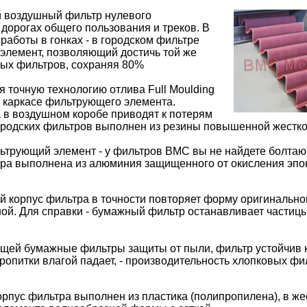
 воздушный фильтр нулевого
дорогах общего пользования и треков. В
работы в гонках - в городском фильтре
элемент, позволяющий достичь той же
ных фильтров, сохраняя 80%
точную технологию отлива Full Moulding
 каркасе фильтрующего элемента.
 в воздушном коробе приводят к потерям
ородских фильтров выполнен из резины повышенной жестко
льтрующий элемент - у фильтров BMC вы не найдете болта
тра выполнена из алюминия защищенного от окисления эп
й корпус фильтра в точности повторяет форму оригинально
ой. Для справки - бумажный фильтр останавливает частицы
щей бумажные фильтры защиты от пыли, фильтр устойчив к
опитки влагой падает, - производительность хлопковых фи
пус фильтра выполнен из пластика (полипропилена), в же