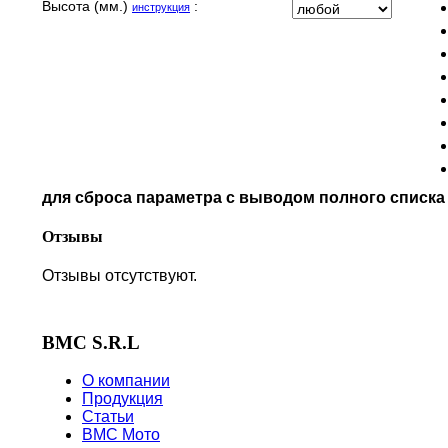
MOTO GUZZI
Высота (мм.)
:
инструкция
MOTO MORINI
MV AGUSTA
NORTON
PIAGGIO
POLARIS
PRE-FILTERS
ROYAL ENFIELD
SYM
для сброса параметра с выводом полного списк
TVS
VICTORY
Отзывы
Отзывы отсутствуют.
BMC S.R.L
О компании
Продукция
Статьи
BMC Мото