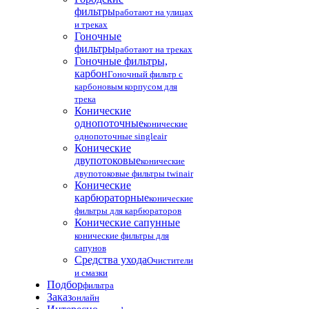
фильтры
работают на улицах
и треках
Гоночные
фильтры
работают на треках
Гоночные фильтры,
карбон
Гоночный фильтр с
карбоновым корпусом для
трека
Конические
однопоточные
конические
однопоточные singleair
Конические
двупотоковые
конические
двупотоковые фильтры twinair
Конические
карбюраторные
конические
фильтры для карбюраторов
Конические сапунные
конические фильтры для
сапунов
Средства ухода
Очистители
и смазки
Подбор
фильтра
Заказ
онлайн