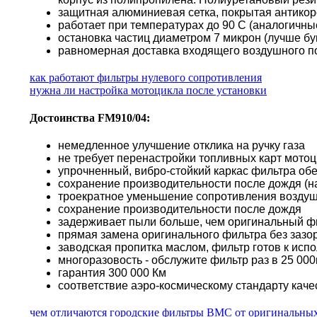
защитная алюминиевая сетка, покрытая антико
работает при температурах до 90 С (аналогичн
остановка частиц диаметром 7 микрон (лучше б
равномерная доставка входящего воздушного по
как работают фильтры нулевого сопротивления
нужна ли настройка мотоцикла после установки
Достоинства FM910/04:
немедленное улучшение отклика на ручку газа
не требует перенастройки топливных карт мото
упрочненный, вибро-стойкий каркас фильтра об
сохранение производительности после дождя (н
троекратное уменьшение сопротивления воздуш
сохранение производительности после дождя
задерживает пыли больше, чем оригинальный ф
прямая замена оригинального фильтра без зазор
заводская пропитка маслом, фильтр готов к исп
многоразовость - обслужите фильтр раз в 25 000к
гарантия 300 000 Км
соответствие аэро-космическому стандарту каче
чем отличаются городские фильтры BMC от оригинальны