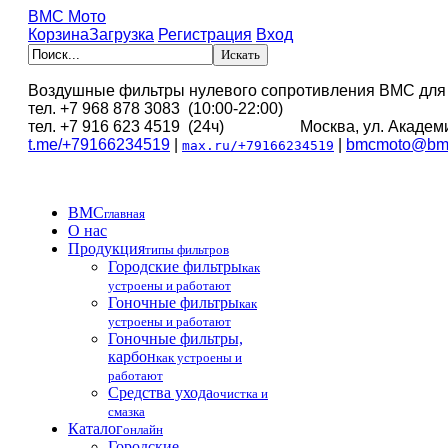
BMC Мото
Корзина
Загрузка
Регистрация
Вход
Воздушные фильтры нулевого сопротивления BMC для
тел. +7 968 878 3083 (10:00-22:00)
тел. +7 916 623 4519 (24ч) Москва, ул. Академи
t.me/+79166234519
|
|
bmcmoto@bmc
max.ru/+79166234519
BMC
главная
О нас
Продукция
типы фильтров
Городские фильтры
как
устроены и работают
Гоночные фильтры
как
устроены и работают
Гоночные фильтры,
карбон
как устроены и
работают
Средства ухода
очистка и
смазка
Каталог
онлайн
Городские