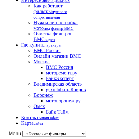
Интересно
все о фильтрах
Как работают
фильтры
нулевого
сопротивления
Нужна ли настройка
мото
под фильтр BMC
Очистка фильтров
BMC
видео
Где купить
партнеры
BMC Россия
Онлайн магазин BMC
Москва
BMC Россия
моторемонт.ру
БайкЭксперт
Владимирская область
gsxrclub.ru, Ковров
Воронеж
мотоворонеж.ру
Омск
Байк Тайм
Контакты
наш офис
Карта
сайта
Menu