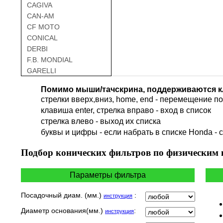
CAGIVA
CAN-AM
CF MOTO
CONICAL
DERBI
F.B. MONDIAL
GARELLI
GAS GAS
Помимо мыши/тачскрина, поддерживаются к
GILERA
стрелки вверх,вниз, home, end - перемещение по 
HARLEY DAVIDSON
клавиша enter, стрелка вправо - вход в список
HERO
cтрелка влево - выход их списка
HM
буквы и цифры - если набрать в списке Honda - 
HUSQVARNA
HYOSUNG / KR MOTORS
Подбор
конических фильтров по физическим
INDIAN
KEEWAY
Параметры фильтра
KYMCO
LAVERDA
Посадочный диам. (мм.)
:
инструкция
MALAGUTI
Диаметр основания(мм.)
:
инструкция
MBK