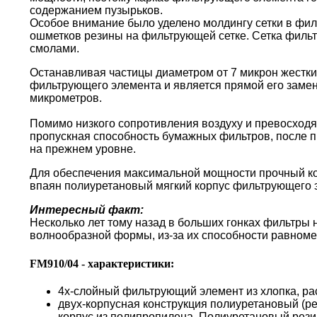
содержанием пузырьков.
Особое внимание было уделено молдингу сетки в фи
ошметков резины на фильтрующей сетке. Сетка филь
смолами.
Останавливая частицы диаметром от 7 микрон жестки
фильтрующего элемента и является прямой его замен
микрометров.
Помимо низкого сопротивления воздуху и превосходя
пропускная способность бумажных фильтров, после пр
на прежнем уровне.
Для обеспечения максимальной мощности прочный кор
впаян полиуретановый мягкий корпус фильтрующего 
Интересный факт:
Несколько лет тому назад в больших гонках фильтры
волнообразной формы, из-за их способности равноме
FM910/04 - характеристики:
4х-слойный фильтрующий элемент из хлопка, ра
двух-корпусная конструкция полиуретановый (р
корпус из полипропилена. Полиуретановый резин