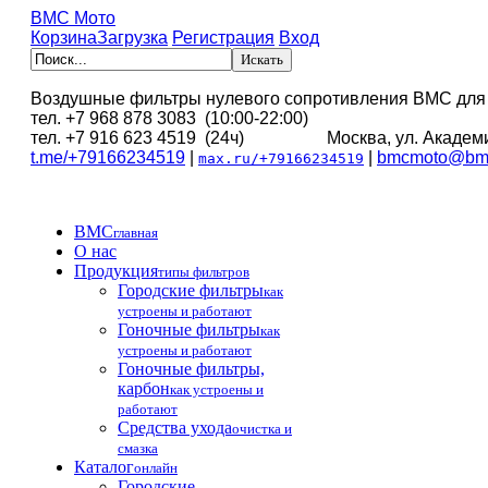
BMC Мото
Корзина
Загрузка
Регистрация
Вход
Воздушные фильтры нулевого сопротивления BMC для
тел. +7 968 878 3083 (10:00-22:00)
тел. +7 916 623 4519 (24ч) Москва, ул. Академи
t.me/+79166234519
|
|
bmcmoto@bmc
max.ru/+79166234519
BMC
главная
О нас
Продукция
типы фильтров
Городские фильтры
как
устроены и работают
Гоночные фильтры
как
устроены и работают
Гоночные фильтры,
карбон
как устроены и
работают
Средства ухода
очистка и
смазка
Каталог
онлайн
Городские