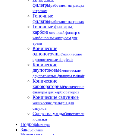
фильтры
работают на улицах
и треках
Гоночные
фильтры
работают на треках
Гоночные фильтры,
карбон
Гоночный фильтр с
карбоновым корпусом для
трека
Конические
однопоточные
конические
однопоточные singleair
Конические
двупотоковые
конические
двупотоковые фильтры twinair
Конические
карбюраторные
конические
фильтры для карбюраторов
Конические сапунные
конические фильтры для
сапунов
Средства ухода
Очистители
и смазки
Подбор
фильтра
Заказ
онлайн