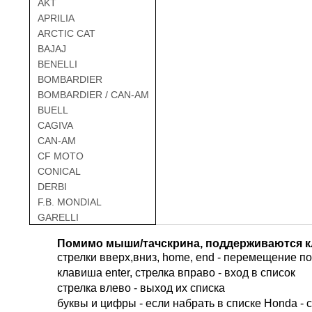
AKT
APRILIA
ARCTIC CAT
BAJAJ
BENELLI
BOMBARDIER
BOMBARDIER / CAN-AM
BUELL
CAGIVA
CAN-AM
CF MOTO
CONICAL
DERBI
F.B. MONDIAL
GARELLI
GAS GAS
Помимо мыши/тачскрина, поддерживаются к
GILERA
стрелки вверх,вниз, home, end - перемещение по 
HARLEY DAVIDSON
клавиша enter, стрелка вправо - вход в список
HERO
cтрелка влево - выход их списка
HM
буквы и цифры - если набрать в списке Honda - 
HUSQVARNA