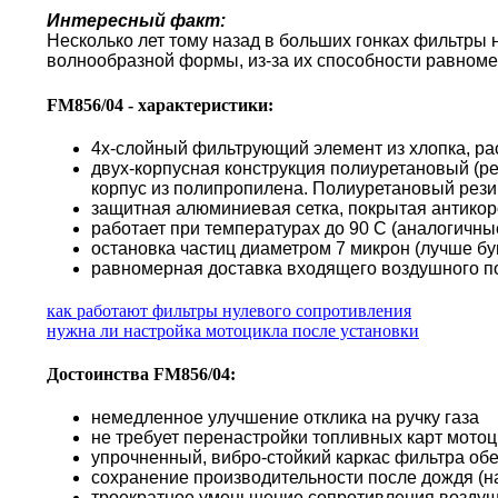
Интересный факт:
Несколько лет тому назад в больших гонках фильтры
волнообразной формы, из-за их способности равноме
FM856/04 - характеристики:
4х-слойный фильтрующий элемент из хлопка, ра
двух-корпусная конструкция полиуретановый (р
корпус из полипропилена. Полиуретановый резин
защитная алюминиевая сетка, покрытая антико
работает при температурах до 90 С (аналогичн
остановка частиц диаметром 7 микрон (лучше б
равномерная доставка входящего воздушного по
как работают фильтры нулевого сопротивления
нужна ли настройка мотоцикла после установки
Достоинства FM856/04:
немедленное улучшение отклика на ручку газа
не требует перенастройки топливных карт мото
упрочненный, вибро-стойкий каркас фильтра об
сохранение производительности после дождя (н
троекратное уменьшение сопротивления воздуш