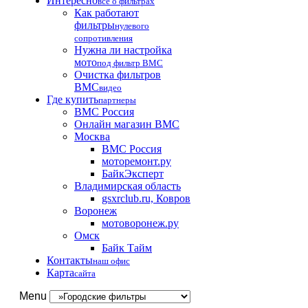
Интересно
все о фильтрах
Как работают
фильтры
нулевого
сопротивления
Нужна ли настройка
мото
под фильтр BMC
Очистка фильтров
BMC
видео
Где купить
партнеры
BMC Россия
Онлайн магазин BMC
Москва
BMC Россия
моторемонт.ру
БайкЭксперт
Владимирская область
gsxrclub.ru, Ковров
Воронеж
мотоворонеж.ру
Омск
Байк Тайм
Контакты
наш офис
Карта
сайта
Menu