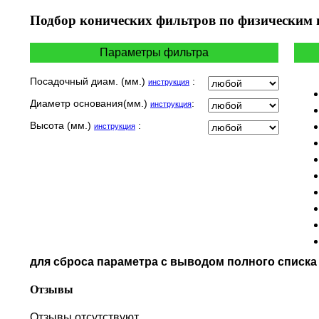
HYOSUNG / KR MOTORS
Подбор
конических фильтров по физическим
INDIAN
KEEWAY
Параметры фильтра
KYMCO
LAVERDA
Посадочный диам. (мм.)
:
инструкция
MALAGUTI
Диаметр основания(мм.)
:
инструкция
MBK
MOTO GUZZI
Высота (мм.)
:
инструкция
MOTO MORINI
MV AGUSTA
NORTON
PIAGGIO
POLARIS
PRE-FILTERS
ROYAL ENFIELD
SYM
для сброса параметра с выводом полного списк
TVS
VICTORY
Отзывы
Отзывы отсутствуют.