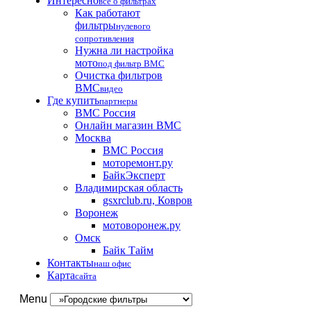
Интересно
все о фильтрах
Как работают
фильтры
нулевого
сопротивления
Нужна ли настройка
мото
под фильтр BMC
Очистка фильтров
BMC
видео
Где купить
партнеры
BMC Россия
Онлайн магазин BMC
Москва
BMC Россия
моторемонт.ру
БайкЭксперт
Владимирская область
gsxrclub.ru, Ковров
Воронеж
мотоворонеж.ру
Омск
Байк Тайм
Контакты
наш офис
Карта
сайта
Menu