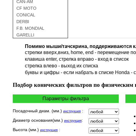
CAN-AM
CF MOTO
CONICAL
DERBI
F.B. MONDIAL
GARELLI
GAS GAS
Помимо мыши/тачскрина, поддерживаются к
GILERA
стрелки вверх,вниз, home, end - перемещение по 
HARLEY DAVIDSON
клавиша enter, стрелка вправо - вход в список
HERO
cтрелка влево - выход их списка
HM
буквы и цифры - если набрать в списке Honda - 
HUSQVARNA
HYOSUNG / KR MOTORS
Подбор
конических фильтров по физическим
INDIAN
KEEWAY
Параметры фильтра
KYMCO
LAVERDA
Посадочный диам. (мм.)
:
инструкция
MALAGUTI
Диаметр основания(мм.)
:
инструкция
MBK
MOTO GUZZI
Высота (мм.)
:
инструкция
MOTO MORINI