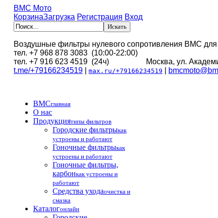
BMC Мото
Корзина
Загрузка
Регистрация
Вход
Воздушные фильтры нулевого сопротивления BMC для
тел. +7 968 878 3083 (10:00-22:00)
тел. +7 916 623 4519 (24ч) Москва, ул. Академи
t.me/+79166234519
|
|
bmcmoto@bmc
max.ru/+79166234519
BMC
главная
О нас
Продукция
типы фильтров
Городские фильтры
как
устроены и работают
Гоночные фильтры
как
устроены и работают
Гоночные фильтры,
карбон
как устроены и
работают
Средства ухода
очистка и
смазка
Каталог
онлайн
Городские