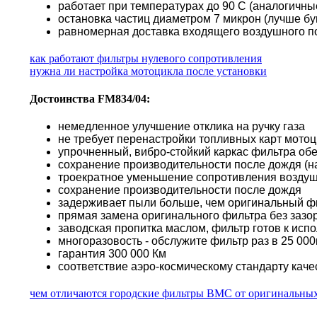
работает при температурах до 90 С (аналогичн
остановка частиц диаметром 7 микрон (лучше б
равномерная доставка входящего воздушного по
как работают фильтры нулевого сопротивления
нужна ли настройка мотоцикла после установки
Достоинства FM834/04:
немедленное улучшение отклика на ручку газа
не требует перенастройки топливных карт мото
упрочненный, вибро-стойкий каркас фильтра об
сохранение производительности после дождя (н
троекратное уменьшение сопротивления воздуш
сохранение производительности после дождя
задерживает пыли больше, чем оригинальный ф
прямая замена оригинального фильтра без зазор
заводская пропитка маслом, фильтр готов к исп
многоразовость - обслужите фильтр раз в 25 000к
гарантия 300 000 Км
соответствие аэро-космическому стандарту каче
чем отличаются городские фильтры BMC от оригинальны