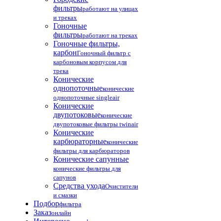
фильтры
работают на улицах
и треках
Гоночные
фильтры
работают на треках
Гоночные фильтры,
карбон
Гоночный фильтр с
карбоновым корпусом для
трека
Конические
однопоточные
конические
однопоточные singleair
Конические
двупотоковые
конические
двупотоковые фильтры twinair
Конические
карбюраторные
конические
фильтры для карбюраторов
Конические сапунные
конические фильтры для
сапунов
Средства ухода
Очистители
и смазки
Подбор
фильтра
Заказ
онлайн