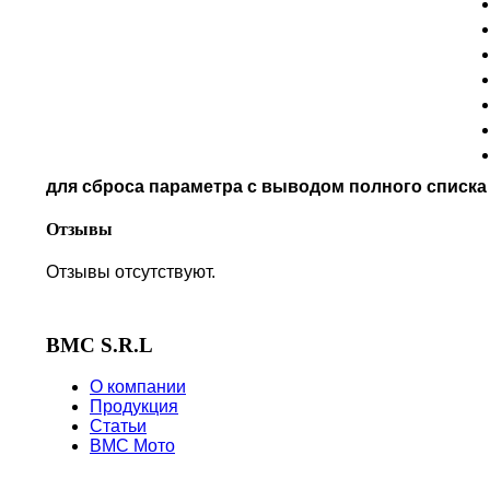
MV AGUSTA
NORTON
PIAGGIO
POLARIS
PRE-FILTERS
ROYAL ENFIELD
SYM
для сброса параметра с выводом полного списк
TVS
VICTORY
Отзывы
Отзывы отсутствуют.
BMC S.R.L
О компании
Продукция
Статьи
BMC Мото