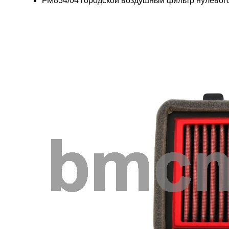
FM834/04 городской воздушный фильтр нулевог