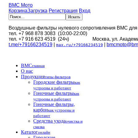
BMC Мото
Корзина
Загрузка
Регистрация
Вход
Воздушные фильтры нулевого сопротивления BMC для
тел. +7 968 878 3083 (10:00-22:00)
тел. +7 916 623 4519 (24ч) Москва, ул. Академи
t.me/+79166234519
|
|
bmcmoto@bmc
max.ru/+79166234519
BMC
главная
О нас
Продукция
типы фильтров
Городские фильтры
как
устроены и работают
Гоночные фильтры
как
устроены и работают
Гоночные фильтры,
карбон
как устроены и
работают
Средства ухода
очистка и
смазка
Каталог
онлайн
Городские