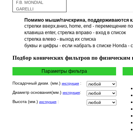
F.B. MONDIAL
GARELLI
GAS GAS
Помимо мыши/тачскрина, поддерживаются к
GILERA
стрелки вверх,вниз, home, end - перемещение по 
HARLEY DAVIDSON
клавиша enter, стрелка вправо - вход в список
HERO
cтрелка влево - выход их списка
HM
буквы и цифры - если набрать в списке Honda - 
HUSQVARNA
HYOSUNG / KR MOTORS
Подбор
конических фильтров по физическим
INDIAN
KEEWAY
Параметры фильтра
KYMCO
LAVERDA
Посадочный диам. (мм.)
:
инструкция
MALAGUTI
Диаметр основания(мм.)
:
инструкция
MBK
MOTO GUZZI
Высота (мм.)
:
инструкция
MOTO MORINI
MV AGUSTA
NORTON
PIAGGIO