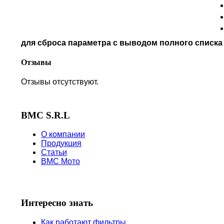
POLARIS
PRE-FILTERS
ROYAL ENFIELD
SYM
для сброса параметра с выводом полного списк
TVS
VICTORY
Отзывы
Отзывы отсутствуют.
BMC S.R.L
О компании
Продукция
Статьи
BMC Мото
Интересно знать
Как работают фильтры