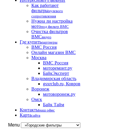
Интересно
все о фильтрах
Как работают
фильтры
нулевого
сопротивления
Нужна ли настройка
мото
под фильтр BMC
Очистка фильтров
BMC
видео
Где купить
партнеры
BMC Россия
Онлайн магазин BMC
Москва
BMC Россия
моторемонт.ру
БайкЭксперт
Владимирская область
gsxrclub.ru, Ковров
Воронеж
мотоворонеж.ру
Омск
Байк Тайм
Контакты
наш офис
Карта
сайта
Menu