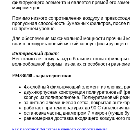
фильтрующего элемента и является прямой его замен
микрометров.
Помимо низкого сопротивления воздуху и превосходя
пропускная способность бумажных фильтров, после пр
на прежнем уровне.
Для обеспечения максимальной мощности прочный кор
впаян полиуретановый мягкий корпус фильтрующего 
Интересный факт:
Несколько лет тому назад в больших гонках фильтры
волнообразной формы, из-за их способности равноме
FM830/08 - характеристики:
4х-слойный фильтрующий элемент из хлопка, ра
двух-корпусная конструкция полиуретановый (р
корпус из полипропилена. Полиуретановый резин
защитная алюминиевая сетка, покрытая антико
работает при температурах до 90 С (аналогичн
остановка частиц диаметром 7 микрон (лучше б
равномерная доставка входящего воздушного по
как работают фильтры нулевого сопротивления