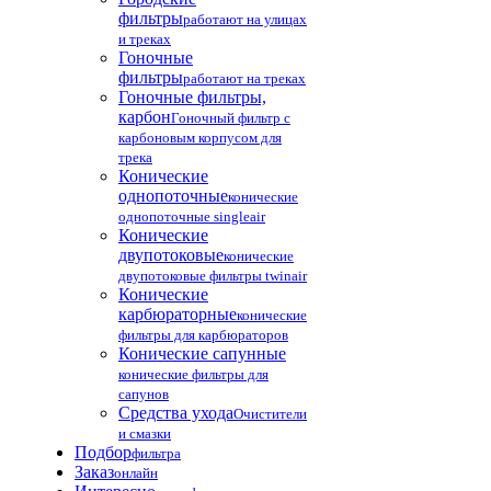
фильтры
работают на улицах
и треках
Гоночные
фильтры
работают на треках
Гоночные фильтры,
карбон
Гоночный фильтр с
карбоновым корпусом для
трека
Конические
однопоточные
конические
однопоточные singleair
Конические
двупотоковые
конические
двупотоковые фильтры twinair
Конические
карбюраторные
конические
фильтры для карбюраторов
Конические сапунные
конические фильтры для
сапунов
Средства ухода
Очистители
и смазки
Подбор
фильтра
Заказ
онлайн