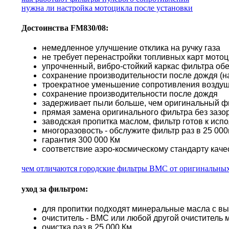
нужна ли настройка мотоцикла после установки
Достоинства FM830/08:
немедленное улучшение отклика на ручку газа
не требует перенастройки топливных карт мото
упрочненный, вибро-стойкий каркас фильтра об
сохранение производительности после дождя (н
троекратное уменьшение сопротивления воздуш
сохранение производительности после дождя
задерживает пыли больше, чем оригинальный ф
прямая замена оригинального фильтра без зазор
заводская пропитка маслом, фильтр готов к исп
многоразовость - обслужите фильтр раз в 25 000к
гарантия 300 000 Км
соответствие аэро-космическому стандарту каче
чем отличаются городские фильтры BMC от оригинальны
уход за фильтром:
для пропитки подходят минеральные масла с в
очиститель - BMC или любой другой очиститель 
очистка раз в 25 000 Км