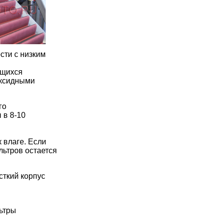
сти с низким
ющихся
оксидными
го
 в 8-10
 влаге. Если
льтров остается
сткий корпус
льтры