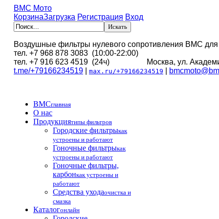
BMC Мото
Корзина
Загрузка
Регистрация
Вход
Воздушные фильтры нулевого сопротивления BMC для
тел. +7 968 878 3083 (10:00-22:00)
тел. +7 916 623 4519 (24ч) Москва, ул. Академи
t.me/+79166234519
|
|
bmcmoto@bmc
max.ru/+79166234519
BMC
главная
О нас
Продукция
типы фильтров
Городские фильтры
как
устроены и работают
Гоночные фильтры
как
устроены и работают
Гоночные фильтры,
карбон
как устроены и
работают
Средства ухода
очистка и
смазка
Каталог
онлайн
Городские