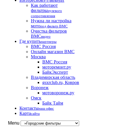
Интересно
все о фильтрах
Как работают
фильтры
нулевого
сопротивления
Нужна ли настройка
мото
под фильтр BMC
Очистка фильтров
BMC
видео
Где купить
партнеры
BMC Россия
Онлайн магазин BMC
Москва
BMC Россия
моторемонт.ру
БайкЭксперт
Владимирская область
gsxrclub.ru, Ковров
Воронеж
мотоворонеж.ру
Омск
Байк Тайм
Контакты
наш офис
Карта
сайта
Menu