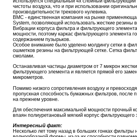
используется специальный 4х слойный фильтрующий 
чистоты воздуха, что и при использовании оригиналь
производительности трекового нулевика.
BMC - единственная компания на рынке применяющая 
System, позволяющей использовать жесткие резины в
Вибрации корпуса фильтра и фильтрующего элемента
мощности, поэтому каркас фильтрующего элемента г
содержанием пузырьков.
Особое внимание было уделено молдингу сетки в фи
ошметков резины на фильтрующей сетке. Сетка филь
смолами.
Останавливая частицы диаметром от 7 микрон жестки
фильтрующего элемента и является прямой его замен
микрометров.
Помимо низкого сопротивления воздуху и превосходя
пропускная способность бумажных фильтров, после пр
на прежнем уровне.
Для обеспечения максимальной мощности прочный кор
впаян полиуретановый мягкий корпус фильтрующего 
Интересный факт:
Несколько лет тому назад в больших гонках фильтры
волнообразной формы, из-за их способности равноме