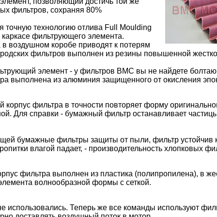
элемент, позволяющий достичь той же
ных фильтров, сохраняя 80%
точную технологию отлива Full Moulding
 каркасе фильтрующего элемента.
 в воздушном коробе приводят к потерям
ородских фильтров выполнен из резины повышенной жестко
льтрующий элемент - у фильтров BMC вы не найдете болта
тра выполнена из алюминия защищенного от окисления эп
й корпус фильтра в точности повторяет форму оригинально
ой. Для справки - бумажный фильтр останавливает частицы
щей бумажные фильтры защиты от пыли, фильтр устойчив к
опитки влагой падает, - производительность хлопковых фи
пус фильтра выполнен из пластика (полипропилена), в же
элемента волнообразной формы с сеткой.
 не использовались. Теперь же все команды используют фи
рно доставлять воздушный поток в мотор.