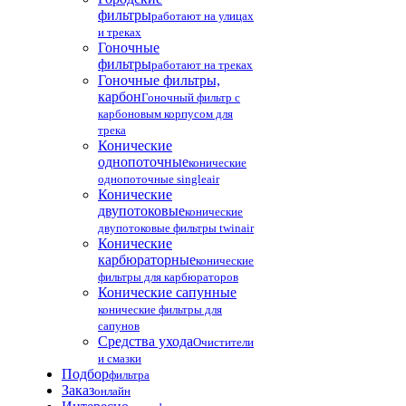
фильтры
работают на улицах
и треках
Гоночные
фильтры
работают на треках
Гоночные фильтры,
карбон
Гоночный фильтр с
карбоновым корпусом для
трека
Конические
однопоточные
конические
однопоточные singleair
Конические
двупотоковые
конические
двупотоковые фильтры twinair
Конические
карбюраторные
конические
фильтры для карбюраторов
Конические сапунные
конические фильтры для
сапунов
Средства ухода
Очистители
и смазки
Подбор
фильтра
Заказ
онлайн