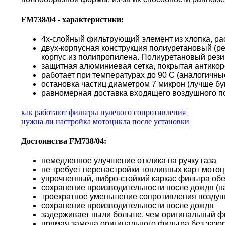
FM738/04 - характеристики:
4х-слойный фильтрующий элемент из хлопка, ра
двух-корпусная конструкция полиуретановый (р
корпус из полипропилена. Полиуретановый резин
защитная алюминиевая сетка, покрытая антико
работает при температурах до 90 С (аналогичн
остановка частиц диаметром 7 микрон (лучше б
равномерная доставка входящего воздушного по
как работают фильтры нулевого сопротивления
нужна ли настройка мотоцикла после установки
Достоинства FM738/04:
немедленное улучшение отклика на ручку газа
не требует перенастройки топливных карт мото
упрочненный, вибро-стойкий каркас фильтра об
сохранение производительности после дождя (н
троекратное уменьшение сопротивления воздуш
сохранение производительности после дождя
задерживает пыли больше, чем оригинальный ф
прямая замена оригинального фильтра без зазор