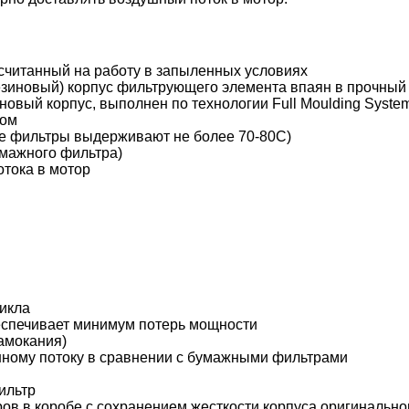
считанный на работу в запыленных условиях
езиновый) корпус фильтрующего элемента впаян в прочный
овый корпус, выполнен по технологии Full Moulding Syste
ром
ые фильтры выдерживают не более 70-80С)
умажного фильтра)
тока в мотор
цикла
еспечивает минимум потерь мощности
амокания)
ному потоку в сравнении с бумажными фильтрами
ильтр
ов в коробе с сохранением жесткости корпуса оригинально