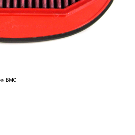
ния BMC