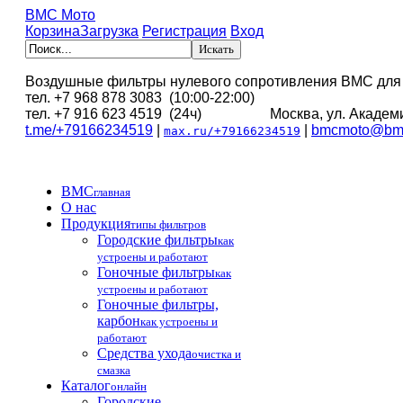
BMC Мото
Корзина
Загрузка
Регистрация
Вход
Воздушные фильтры нулевого сопротивления BMC для
тел. +7 968 878 3083 (10:00-22:00)
тел. +7 916 623 4519 (24ч) Москва, ул. Академи
t.me/+79166234519
|
|
bmcmoto@bmc
max.ru/+79166234519
BMC
главная
О нас
Продукция
типы фильтров
Городские фильтры
как
устроены и работают
Гоночные фильтры
как
устроены и работают
Гоночные фильтры,
карбон
как устроены и
работают
Средства ухода
очистка и
смазка
Каталог
онлайн
Городские