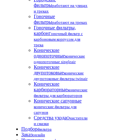
фильтры
работают на улицах
и треках
Гоночные
фильтры
работают на треках
Гоночные фильтры,
карбон
Гоночный фильтр с
карбоновым корпусом для
трека
Конические
однопоточные
конические
однопоточные singleair
Конические
двупотоковые
конические
двупотоковые фильтры twinair
Конические
карбюраторные
конические
фильтры для карбюраторов
Конические сапунные
конические фильтры для
сапунов
Средства ухода
Очистители
и смазки
Подбор
фильтра
Заказ
онлайн