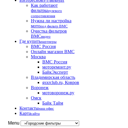
Интересно
все о фильтрах
Как работают
фильтры
нулевого
сопротивления
Нужна ли настройка
мото
под фильтр BMC
Очистка фильтров
BMC
видео
Где купить
партнеры
BMC Россия
Онлайн магазин BMC
Москва
BMC Россия
моторемонт.ру
БайкЭксперт
Владимирская область
gsxrclub.ru, Ковров
Воронеж
мотоворонеж.ру
Омск
Байк Тайм
Контакты
наш офис
Карта
сайта
Menu