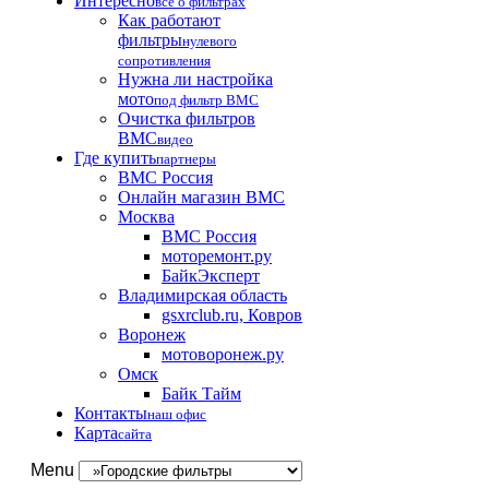
Интересно
все о фильтрах
Как работают
фильтры
нулевого
сопротивления
Нужна ли настройка
мото
под фильтр BMC
Очистка фильтров
BMC
видео
Где купить
партнеры
BMC Россия
Онлайн магазин BMC
Москва
BMC Россия
моторемонт.ру
БайкЭксперт
Владимирская область
gsxrclub.ru, Ковров
Воронеж
мотоворонеж.ру
Омск
Байк Тайм
Контакты
наш офис
Карта
сайта
Menu