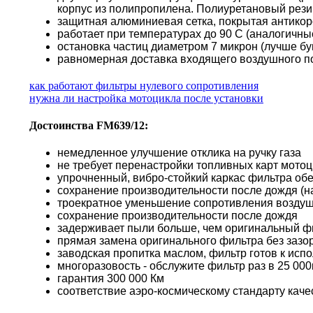
корпус из полипропилена. Полиуретановый резин
защитная алюминиевая сетка, покрытая антико
работает при температурах до 90 С (аналогичн
остановка частиц диаметром 7 микрон (лучше б
равномерная доставка входящего воздушного по
как работают фильтры нулевого сопротивления
нужна ли настройка мотоцикла после установки
Достоинства FM639/12:
немедленное улучшение отклика на ручку газа
не требует перенастройки топливных карт мото
упрочненный, вибро-стойкий каркас фильтра об
сохранение производительности после дождя (н
троекратное уменьшение сопротивления воздуш
сохранение производительности после дождя
задерживает пыли больше, чем оригинальный ф
прямая замена оригинального фильтра без зазор
заводская пропитка маслом, фильтр готов к исп
многоразовость - обслужите фильтр раз в 25 000к
гарантия 300 000 Км
соответствие аэро-космическому стандарту каче