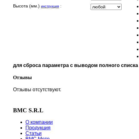
MOTO GUZZI
Высота (мм.)
:
инструкция
MOTO MORINI
MV AGUSTA
NORTON
PIAGGIO
POLARIS
PRE-FILTERS
ROYAL ENFIELD
SYM
для сброса параметра с выводом полного списк
TVS
VICTORY
Отзывы
Отзывы отсутствуют.
BMC S.R.L
О компании
Продукция
Статьи
BMC Мото