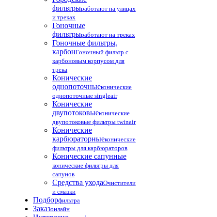
фильтры
работают на улицах
и треках
Гоночные
фильтры
работают на треках
Гоночные фильтры,
карбон
Гоночный фильтр с
карбоновым корпусом для
трека
Конические
однопоточные
конические
однопоточные singleair
Конические
двупотоковые
конические
двупотоковые фильтры twinair
Конические
карбюраторные
конические
фильтры для карбюраторов
Конические сапунные
конические фильтры для
сапунов
Средства ухода
Очистители
и смазки
Подбор
фильтра
Заказ
онлайн