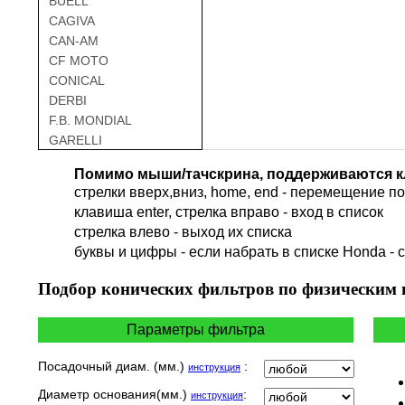
BUELL
CAGIVA
CAN-AM
CF MOTO
CONICAL
DERBI
F.B. MONDIAL
GARELLI
GAS GAS
Помимо мыши/тачскрина, поддерживаются к
GILERA
стрелки вверх,вниз, home, end - перемещение по 
HARLEY DAVIDSON
клавиша enter, стрелка вправо - вход в список
HERO
cтрелка влево - выход их списка
HM
буквы и цифры - если набрать в списке Honda - 
HUSQVARNA
HYOSUNG / KR MOTORS
Подбор
конических фильтров по физическим
INDIAN
KEEWAY
Параметры фильтра
KYMCO
LAVERDA
Посадочный диам. (мм.)
:
инструкция
MALAGUTI
Диаметр основания(мм.)
:
инструкция
MBK