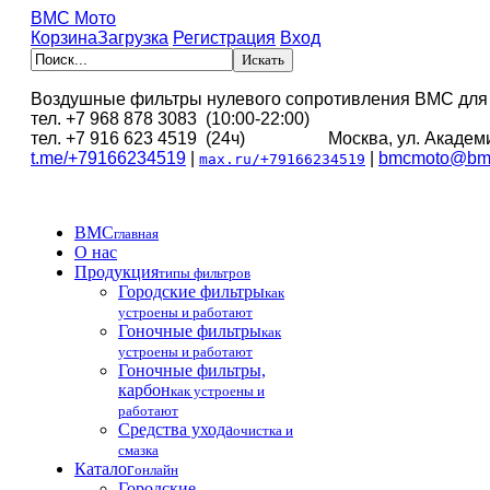
BMC Мото
Корзина
Загрузка
Регистрация
Вход
Воздушные фильтры нулевого сопротивления BMC для
тел. +7 968 878 3083 (10:00-22:00)
тел. +7 916 623 4519 (24ч) Москва, ул. Академи
t.me/+79166234519
|
|
bmcmoto@bmc
max.ru/+79166234519
BMC
главная
О нас
Продукция
типы фильтров
Городские фильтры
как
устроены и работают
Гоночные фильтры
как
устроены и работают
Гоночные фильтры,
карбон
как устроены и
работают
Средства ухода
очистка и
смазка
Каталог
онлайн
Городские