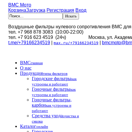
BMC Мото
Корзина
Загрузка
Регистрация
Вход
Воздушные фильтры нулевого сопротивления BMC для
тел. +7 968 878 3083 (10:00-22:00)
тел. +7 916 623 4519 (24ч) Москва, ул. Академи
t.me/+79166234519
|
|
bmcmoto@bmc
max.ru/+79166234519
BMC
главная
О нас
Продукция
типы фильтров
Городские фильтры
как
устроены и работают
Гоночные фильтры
как
устроены и работают
Гоночные фильтры,
карбон
как устроены и
работают
Средства ухода
очистка и
смазка
Каталог
онлайн
Городские