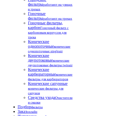
фильтры
работают на улицах
и треках
Гоночные
фильтры
работают на треках
Гоночные фильтры,
карбон
Гоночный фильтр с
карбоновым корпусом для
трека
Конические
однопоточные
конические
однопоточные singleair
Конические
двупотоковые
конические
двупотоковые фильтры twinair
Конические
карбюраторные
конические
фильтры для карбюраторов
Конические сапунные
конические фильтры для
сапунов
Средства ухода
Очистители
и смазки
Подбор
фильтра
Заказ
онлайн