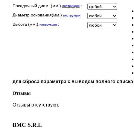
LAVERDA
Посадочный диам. (мм.)
:
инструкция
MALAGUTI
Диаметр основания(мм.)
:
инструкция
MBK
MOTO GUZZI
Высота (мм.)
:
инструкция
MOTO MORINI
MV AGUSTA
NORTON
PIAGGIO
POLARIS
PRE-FILTERS
ROYAL ENFIELD
SYM
для сброса параметра с выводом полного списк
TVS
VICTORY
Отзывы
Отзывы отсутствуют.
BMC S.R.L