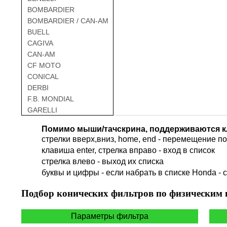
BOMBARDIER
BOMBARDIER / CAN-AM
BUELL
CAGIVA
CAN-AM
CF MOTO
CONICAL
DERBI
F.B. MONDIAL
GARELLI
GAS GAS
Помимо мыши/тачскрина, поддерживаются к
GILERA
стрелки вверх,вниз, home, end - перемещение по 
HARLEY DAVIDSON
клавиша enter, стрелка вправо - вход в список
HERO
cтрелка влево - выход их списка
HM
буквы и цифры - если набрать в списке Honda - 
HUSQVARNA
HYOSUNG / KR MOTORS
Подбор
конических фильтров по физическим
INDIAN
KEEWAY
Параметры фильтра
KYMCO