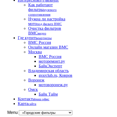
Интересно
все о фильтрах
Как работают
фильтры
нулевого
сопротивления
Нужна ли настройка
мото
под фильтр BMC
Очистка фильтров
BMC
видео
Где купить
партнеры
BMC Россия
Онлайн магазин BMC
Москва
BMC Россия
моторемонт.ру
БайкЭксперт
Владимирская область
gsxrclub.ru, Ковров
Воронеж
мотоворонеж.ру
Омск
Байк Тайм
Контакты
наш офис
Карта
сайта
Menu