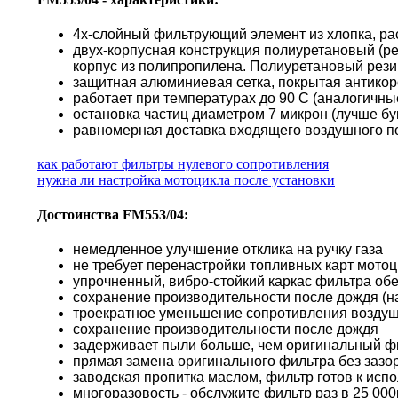
4х-слойный фильтрующий элемент из хлопка, ра
двух-корпусная конструкция полиуретановый (р
корпус из полипропилена. Полиуретановый резин
защитная алюминиевая сетка, покрытая антико
работает при температурах до 90 С (аналогичн
остановка частиц диаметром 7 микрон (лучше б
равномерная доставка входящего воздушного по
как работают фильтры нулевого сопротивления
нужна ли настройка мотоцикла после установки
Достоинства FM553/04:
немедленное улучшение отклика на ручку газа
не требует перенастройки топливных карт мото
упрочненный, вибро-стойкий каркас фильтра об
сохранение производительности после дождя (н
троекратное уменьшение сопротивления воздуш
сохранение производительности после дождя
задерживает пыли больше, чем оригинальный ф
прямая замена оригинального фильтра без зазор
заводская пропитка маслом, фильтр готов к исп
многоразовость - обслужите фильтр раз в 25 000к