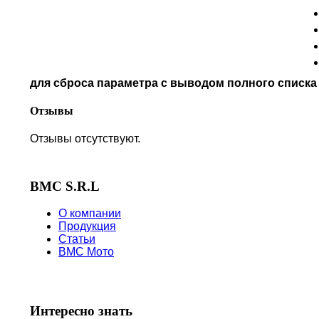
PIAGGIO
POLARIS
PRE-FILTERS
ROYAL ENFIELD
SYM
для сброса параметра с выводом полного списк
TVS
VICTORY
Отзывы
Отзывы отсутствуют.
BMC S.R.L
О компании
Продукция
Статьи
BMC Мото
Интересно знать