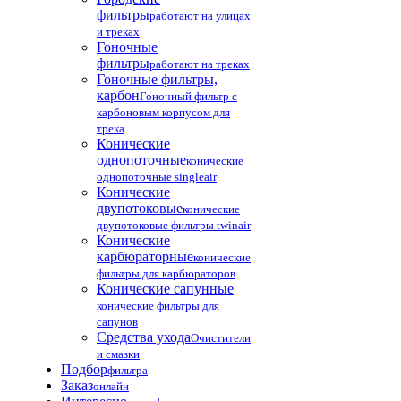
фильтры
работают на улицах
и треках
Гоночные
фильтры
работают на треках
Гоночные фильтры,
карбон
Гоночный фильтр с
карбоновым корпусом для
трека
Конические
однопоточные
конические
однопоточные singleair
Конические
двупотоковые
конические
двупотоковые фильтры twinair
Конические
карбюраторные
конические
фильтры для карбюраторов
Конические сапунные
конические фильтры для
сапунов
Средства ухода
Очистители
и смазки
Подбор
фильтра
Заказ
онлайн