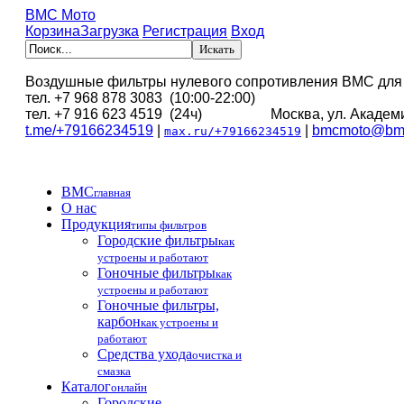
BMC Мото
Корзина
Загрузка
Регистрация
Вход
Воздушные фильтры нулевого сопротивления BMC для
тел. +7 968 878 3083 (10:00-22:00)
тел. +7 916 623 4519 (24ч) Москва, ул. Академи
t.me/+79166234519
|
|
bmcmoto@bmc
max.ru/+79166234519
BMC
главная
О нас
Продукция
типы фильтров
Городские фильтры
как
устроены и работают
Гоночные фильтры
как
устроены и работают
Гоночные фильтры,
карбон
как устроены и
работают
Средства ухода
очистка и
смазка
Каталог
онлайн
Городские