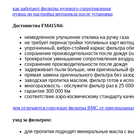
как работают фильтры нулевого сопротивления
нужна ли настройка мотоцикла после установки
Достоинства FM415/04:
немедленное улучшение отклика на ручку газа
не требует перенастройки топливных карт мото
упрочненный, вибро-стойкий каркас фильтра об
сохранение производительности после дождя (н
троекратное уменьшение сопротивления воздуш
сохранение производительности после дождя
задерживает пыли больше, чем оригинальный ф
прямая замена оригинального фильтра без зазор
заводская пропитка маслом, фильтр готов к исп
многоразовость - обслужите фильтр раз в 25 000к
гарантия 300 000 Км
соответствие аэро-космическому стандарту каче
чем отличаются городские фильтры BMC от оригинальны
уход за фильтром:
для пропитки подходят минеральные масла с в