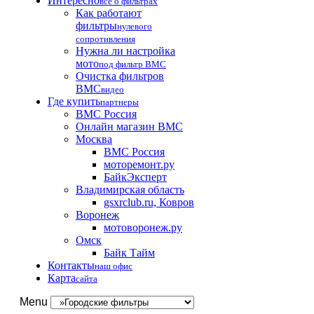
Интересно
все о фильтрах
Как работают
фильтры
нулевого
сопротивления
Нужна ли настройка
мото
под фильтр BMC
Очистка фильтров
BMC
видео
Где купить
партнеры
BMC Россия
Онлайн магазин BMC
Москва
BMC Россия
моторемонт.ру
БайкЭксперт
Владимирская область
gsxrclub.ru, Ковров
Воронеж
мотоворонеж.ру
Омск
Байк Тайм
Контакты
наш офис
Карта
сайта
Menu