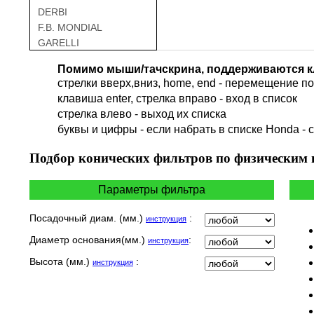
DERBI
F.B. MONDIAL
GARELLI
GAS GAS
Помимо мыши/тачскрина, поддерживаются к
GILERA
стрелки вверх,вниз, home, end - перемещение по 
HARLEY DAVIDSON
клавиша enter, стрелка вправо - вход в список
HERO
cтрелка влево - выход их списка
HM
буквы и цифры - если набрать в списке Honda - 
HUSQVARNA
HYOSUNG / KR MOTORS
Подбор
конических фильтров по физическим
INDIAN
KEEWAY
Параметры фильтра
KYMCO
LAVERDA
Посадочный диам. (мм.)
:
инструкция
MALAGUTI
Диаметр основания(мм.)
:
инструкция
MBK
MOTO GUZZI
Высота (мм.)
:
инструкция
MOTO MORINI
MV AGUSTA
NORTON