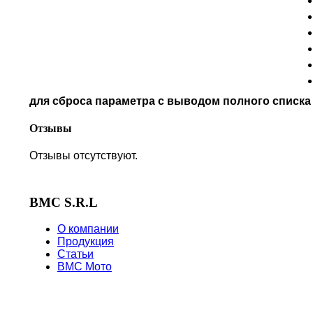
NORTON
PIAGGIO
POLARIS
PRE-FILTERS
ROYAL ENFIELD
SYM
для сброса параметра с выводом полного списк
TVS
VICTORY
Отзывы
Отзывы отсутствуют.
BMC S.R.L
О компании
Продукция
Статьи
BMC Мото