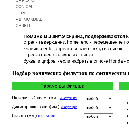
CF MOTO
CONICAL
DERBI
F.B. MONDIAL
GARELLI
GAS GAS
Помимо мыши/тачскрина, поддерживаются к
GILERA
стрелки вверх,вниз, home, end - перемещение по 
HARLEY DAVIDSON
клавиша enter, стрелка вправо - вход в список
HERO
cтрелка влево - выход их списка
HM
буквы и цифры - если набрать в списке Honda - 
HUSQVARNA
HYOSUNG / KR MOTORS
Подбор
конических фильтров по физическим
INDIAN
KEEWAY
Параметры фильтра
KYMCO
LAVERDA
Посадочный диам. (мм.)
:
инструкция
MALAGUTI
Диаметр основания(мм.)
:
инструкция
MBK
MOTO GUZZI
Высота (мм.)
:
инструкция
MOTO MORINI
MV AGUSTA