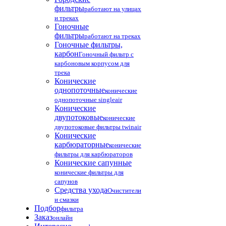
фильтры
работают на улицах
и треках
Гоночные
фильтры
работают на треках
Гоночные фильтры,
карбон
Гоночный фильтр с
карбоновым корпусом для
трека
Конические
однопоточные
конические
однопоточные singleair
Конические
двупотоковые
конические
двупотоковые фильтры twinair
Конические
карбюраторные
конические
фильтры для карбюраторов
Конические сапунные
конические фильтры для
сапунов
Средства ухода
Очистители
и смазки
Подбор
фильтра
Заказ
онлайн