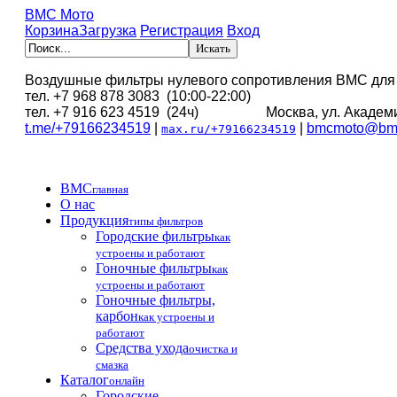
BMC Мото
Корзина
Загрузка
Регистрация
Вход
Воздушные фильтры нулевого сопротивления BMC для
тел. +7 968 878 3083 (10:00-22:00)
тел. +7 916 623 4519 (24ч) Москва, ул. Академи
t.me/+79166234519
|
|
bmcmoto@bmc
max.ru/+79166234519
BMC
главная
О нас
Продукция
типы фильтров
Городские фильтры
как
устроены и работают
Гоночные фильтры
как
устроены и работают
Гоночные фильтры,
карбон
как устроены и
работают
Средства ухода
очистка и
смазка
Каталог
онлайн
Городские