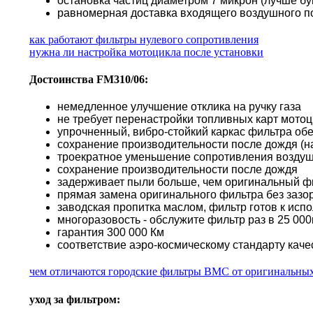
остановка частиц диаметром 7 микрон (лучше б
равномерная доставка входящего воздушного по
как работают фильтры нулевого сопротивления
нужна ли настройка мотоцикла после установки
Достоинства FM310/06:
немедленное улучшение отклика на ручку газа
не требует перенастройки топливных карт мото
упрочненный, вибро-стойкий каркас фильтра об
сохранение производительности после дождя (н
троекратное уменьшение сопротивления воздуш
сохранение производительности после дождя
задерживает пыли больше, чем оригинальный ф
прямая замена оригинального фильтра без зазор
заводская пропитка маслом, фильтр готов к исп
многоразовость - обслужите фильтр раз в 25 000к
гарантия 300 000 Км
соответствие аэро-космическому стандарту каче
чем отличаются городские фильтры BMC от оригинальны
уход за фильтром: