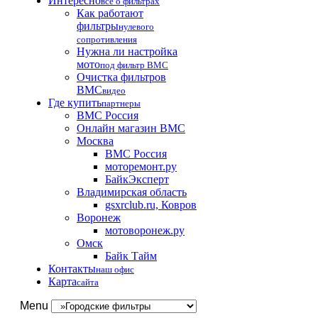
Интересно
все о фильтрах
Как работают
фильтры
нулевого
сопротивления
Нужна ли настройка
мото
под фильтр BMC
Очистка фильтров
BMC
видео
Где купить
партнеры
BMC Россия
Онлайн магазин BMC
Москва
BMC Россия
моторемонт.ру
БайкЭксперт
Владимирская область
gsxrclub.ru, Ковров
Воронеж
мотоворонеж.ру
Омск
Байк Тайм
Контакты
наш офис
Карта
сайта
Menu