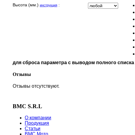
MOTO GUZZI
Высота (мм.)
:
инструкция
MOTO MORINI
MV AGUSTA
NORTON
PIAGGIO
POLARIS
PRE-FILTERS
ROYAL ENFIELD
SYM
для сброса параметра с выводом полного списк
TVS
VICTORY
Отзывы
Отзывы отсутствуют.
BMC S.R.L
О компании
Продукция
Статьи
BMC Мото