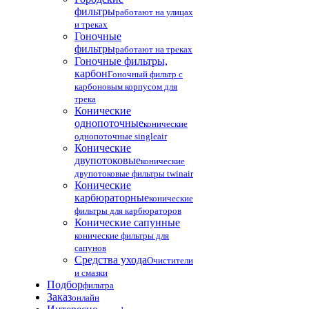
фильтры
работают на улицах
и треках
Гоночные
фильтры
работают на треках
Гоночные фильтры,
карбон
Гоночный фильтр с
карбоновым корпусом для
трека
Конические
однопоточные
конические
однопоточные singleair
Конические
двупотоковые
конические
двупотоковые фильтры twinair
Конические
карбюраторные
конические
фильтры для карбюраторов
Конические сапунные
конические фильтры для
сапунов
Средства ухода
Очистители
и смазки
Подбор
фильтра
Заказ
онлайн