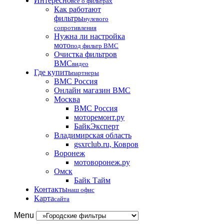
Интересно
все о фильтрах
Как работают
фильтры
нулевого
сопротивления
Нужна ли настройка
мото
под фильтр BMC
Очистка фильтров
BMC
видео
Где купить
партнеры
BMC Россия
Онлайн магазин BMC
Москва
BMC Россия
моторемонт.ру
БайкЭксперт
Владимирская область
gsxrclub.ru, Ковров
Воронеж
мотоворонеж.ру
Омск
Байк Тайм
Контакты
наш офис
Карта
сайта
Menu