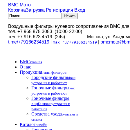
BMC Мото
Корзина
Загрузка
Регистрация
Вход
Воздушные фильтры нулевого сопротивления BMC для
тел. +7 968 878 3083 (10:00-22:00)
тел. +7 916 623 4519 (24ч) Москва, ул. Академи
t.me/+79166234519
|
|
bmcmoto@bmc
max.ru/+79166234519
BMC
главная
О нас
Продукция
типы фильтров
Городские фильтры
как
устроены и работают
Гоночные фильтры
как
устроены и работают
Гоночные фильтры,
карбон
как устроены и
работают
Средства ухода
очистка и
смазка
Каталог
онлайн
Городские