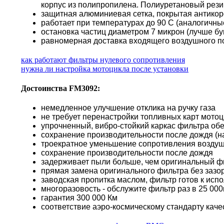
корпус из полипропилена. Полиуретановый резин
защитная алюминиевая сетка, покрытая антико
работает при температурах до 90 С (аналогичн
остановка частиц диаметром 7 микрон (лучше б
равномерная доставка входящего воздушного по
как работают фильтры нулевого сопротивления
нужна ли настройка мотоцикла после установки
Достоинства FM3092:
немедленное улучшение отклика на ручку газа
не требует перенастройки топливных карт мото
упрочненный, вибро-стойкий каркас фильтра об
сохранение производительности после дождя (н
троекратное уменьшение сопротивления воздуш
сохранение производительности после дождя
задерживает пыли больше, чем оригинальный ф
прямая замена оригинального фильтра без зазор
заводская пропитка маслом, фильтр готов к исп
многоразовость - обслужите фильтр раз в 25 000к
гарантия 300 000 Км
соответствие аэро-космическому стандарту каче