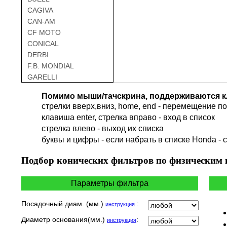
CAGIVA
CAN-AM
CF MOTO
CONICAL
DERBI
F.B. MONDIAL
GARELLI
GAS GAS
Помимо мыши/тачскрина, поддерживаются к
GILERA
стрелки вверх,вниз, home, end - перемещение по 
HARLEY DAVIDSON
клавиша enter, стрелка вправо - вход в список
HERO
cтрелка влево - выход их списка
HM
буквы и цифры - если набрать в списке Honda - 
HUSQVARNA
HYOSUNG / KR MOTORS
Подбор
конических фильтров по физическим
INDIAN
KEEWAY
Параметры фильтра
KYMCO
LAVERDA
Посадочный диам. (мм.)
:
инструкция
MALAGUTI
Диаметр основания(мм.)
:
инструкция
MBK