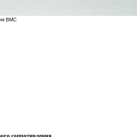
ния BMC
ого сопротивления