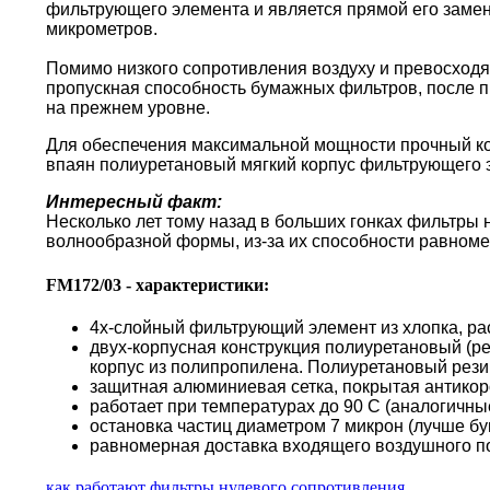
фильтрующего элемента и является прямой его замен
микрометров.
Помимо низкого сопротивления воздуху и превосходя
пропускная способность бумажных фильтров, после пр
на прежнем уровне.
Для обеспечения максимальной мощности прочный кор
впаян полиуретановый мягкий корпус фильтрующего 
Интересный факт:
Несколько лет тому назад в больших гонках фильтры
волнообразной формы, из-за их способности равноме
FM172/03 - характеристики:
4х-слойный фильтрующий элемент из хлопка, ра
двух-корпусная конструкция полиуретановый (р
корпус из полипропилена. Полиуретановый резин
защитная алюминиевая сетка, покрытая антико
работает при температурах до 90 С (аналогичн
остановка частиц диаметром 7 микрон (лучше б
равномерная доставка входящего воздушного по
как работают фильтры нулевого сопротивления