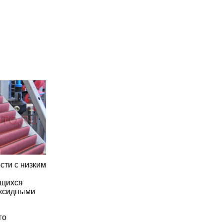
сти с низким
ющихся
оксидными
го