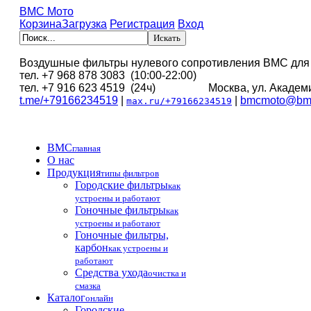
BMC Мото
Корзина
Загрузка
Регистрация
Вход
Воздушные фильтры нулевого сопротивления BMC для
тел. +7 968 878 3083 (10:00-22:00)
тел. +7 916 623 4519 (24ч) Москва, ул. Академи
t.me/+79166234519
|
|
bmcmoto@bmc
max.ru/+79166234519
BMC
главная
О нас
Продукция
типы фильтров
Городские фильтры
как
устроены и работают
Гоночные фильтры
как
устроены и работают
Гоночные фильтры,
карбон
как устроены и
работают
Средства ухода
очистка и
смазка
Каталог
онлайн
Городские