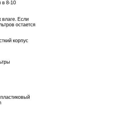
 в 8-10
 влаге. Если
льтров остается
сткий корпус
льтры
 пластиковый
m