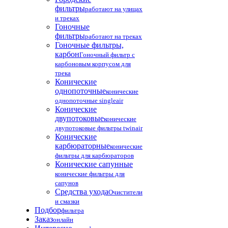
фильтры
работают на улицах
и треках
Гоночные
фильтры
работают на треках
Гоночные фильтры,
карбон
Гоночный фильтр с
карбоновым корпусом для
трека
Конические
однопоточные
конические
однопоточные singleair
Конические
двупотоковые
конические
двупотоковые фильтры twinair
Конические
карбюраторные
конические
фильтры для карбюраторов
Конические сапунные
конические фильтры для
сапунов
Средства ухода
Очистители
и смазки
Подбор
фильтра
Заказ
онлайн