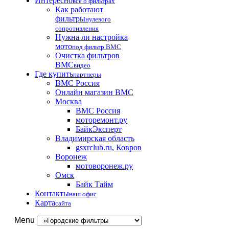
Интересно
все о фильтрах
Как работают
фильтры
нулевого
сопротивления
Нужна ли настройка
мото
под фильтр BMC
Очистка фильтров
BMC
видео
Где купить
партнеры
BMC Россия
Онлайн магазин BMC
Москва
BMC Россия
моторемонт.ру
БайкЭксперт
Владимирская область
gsxrclub.ru, Ковров
Воронеж
мотоворонеж.ру
Омск
Байк Тайм
Контакты
наш офис
Карта
сайта
Menu