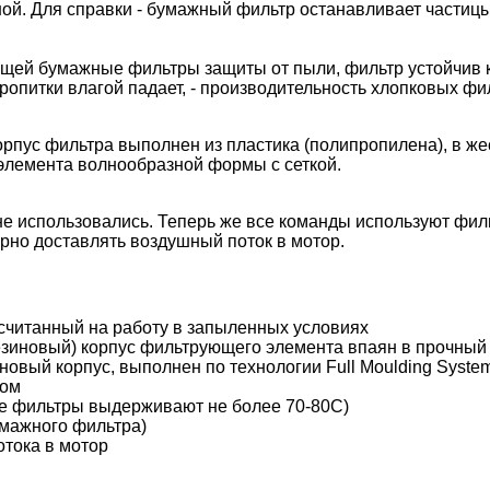
ой. Для справки - бумажный фильтр останавливает частицы
щей бумажные фильтры защиты от пыли, фильтр устойчив к
опитки влагой падает, - производительность хлопковых фи
пус фильтра выполнен из пластика (полипропилена), в же
элемента волнообразной формы с сеткой.
 не использовались. Теперь же все команды используют фи
рно доставлять воздушный поток в мотор.
считанный на работу в запыленных условиях
езиновый) корпус фильтрующего элемента впаян в прочный
овый корпус, выполнен по технологии Full Moulding Syste
ром
ые фильтры выдерживают не более 70-80С)
умажного фильтра)
тока в мотор