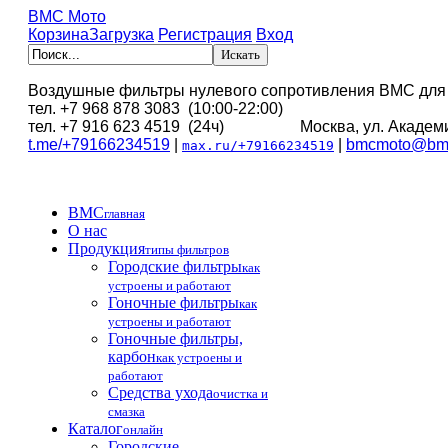
BMC Мото
Корзина
Загрузка
Регистрация
Вход
Воздушные фильтры нулевого сопротивления BMC для
тел. +7 968 878 3083 (10:00-22:00)
тел. +7 916 623 4519 (24ч) Москва, ул. Академи
t.me/+79166234519
|
|
bmcmoto@bmc
max.ru/+79166234519
BMC
главная
О нас
Продукция
типы фильтров
Городские фильтры
как
устроены и работают
Гоночные фильтры
как
устроены и работают
Гоночные фильтры,
карбон
как устроены и
работают
Средства ухода
очистка и
смазка
Каталог
онлайн
Городские