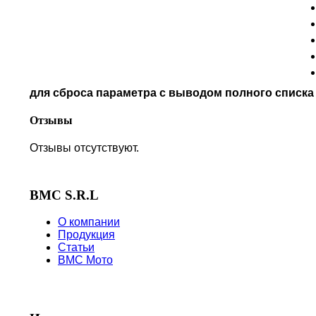
NORTON
PIAGGIO
POLARIS
PRE-FILTERS
ROYAL ENFIELD
SYM
для сброса параметра с выводом полного списк
TVS
VICTORY
Отзывы
Отзывы отсутствуют.
BMC S.R.L
О компании
Продукция
Статьи
BMC Мото