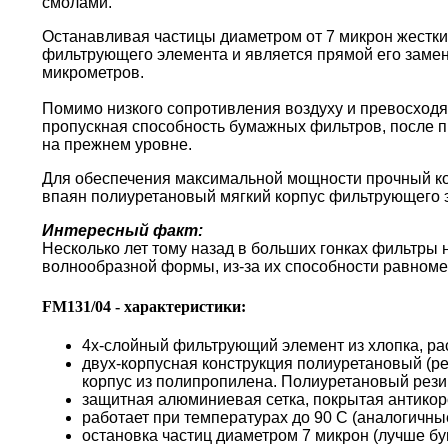
смолами.
Останавливая частицы диаметром от 7 микрон жестки
фильтрующего элемента и является прямой его замен
микрометров.
Помимо низкого сопротивления воздуху и превосходя
пропускная способность бумажных фильтров, после пр
на прежнем уровне.
Для обеспечения максимальной мощности прочный кор
впаян полиуретановый мягкий корпус фильтрующего 
Интересный факт:
Несколько лет тому назад в больших гонках фильтры
волнообразной формы, из-за их способности равноме
FM131/04 - характеристики:
4х-слойный фильтрующий элемент из хлопка, ра
двух-корпусная конструкция полиуретановый (р
корпус из полипропилена. Полиуретановый резин
защитная алюминиевая сетка, покрытая антико
работает при температурах до 90 С (аналогичн
остановка частиц диаметром 7 микрон (лучше б