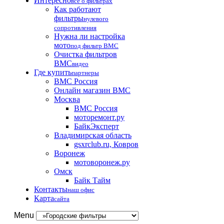
Интересно
все о фильтрах
Как работают
фильтры
нулевого
сопротивления
Нужна ли настройка
мото
под фильтр BMC
Очистка фильтров
BMC
видео
Где купить
партнеры
BMC Россия
Онлайн магазин BMC
Москва
BMC Россия
моторемонт.ру
БайкЭксперт
Владимирская область
gsxrclub.ru, Ковров
Воронеж
мотоворонеж.ру
Омск
Байк Тайм
Контакты
наш офис
Карта
сайта
Menu