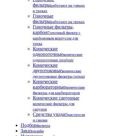
фильтры
работают на улицах
и треках
Гоночные
фильтры
работают на треках
Гоночные фильтры,
карбон
Гоночный фильтр с
карбоновым корпусом для
трека
Конические
однопоточные
конические
однопоточные singleair
Конические
двупотоковые
конические
двупотоковые фильтры twinair
Конические
карбюраторные
конические
фильтры для карбюраторов
Конические сапунные
конические фильтры для
сапунов
Средства ухода
Очистители
и смазки
Подбор
фильтра
Заказ
онлайн