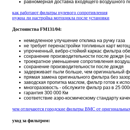
равномерная доставка входящего воздушного по
как работают фильтры нулевого сопротивления
нужна ли настройка мотоцикла после установки
Достоинства FM131/04:
немедленное улучшение отклика на ручку газа
не требует перенастройки топливных карт мото
упрочненный, вибро-стойкий каркас фильтра об
сохранение производительности после дождя (н
троекратное уменьшение сопротивления воздуш
сохранение производительности после дождя
задерживает пыли больше, чем оригинальный ф
прямая замена оригинального фильтра без зазор
заводская пропитка маслом, фильтр готов к исп
многоразовость - обслужите фильтр раз в 25 000к
гарантия 300 000 Км
соответствие аэро-космическому стандарту каче
чем отличаются городские фильтры BMC от оригинальны
уход за фильтром: