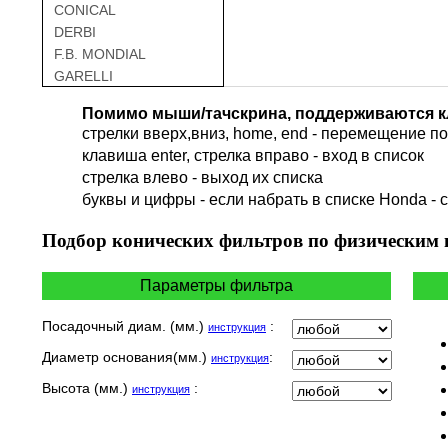
CONICAL
DERBI
F.B. MONDIAL
GARELLI
GAS GAS
Помимо мыши/тачскрина, поддерживаются к
GILERA
стрелки вверх,вниз, home, end - перемещение по 
HARLEY DAVIDSON
клавиша enter, стрелка вправо - вход в список
HERO
cтрелка влево - выход их списка
HM
буквы и цифры - если набрать в списке Honda - 
HUSQVARNA
HYOSUNG / KR MOTORS
Подбор
конических фильтров по физическим
INDIAN
KEEWAY
Параметры фильтра
KYMCO
LAVERDA
Посадочный диам. (мм.)
:
инструкция
MALAGUTI
Диаметр основания(мм.)
:
инструкция
MBK
MOTO GUZZI
Высота (мм.)
:
инструкция
MOTO MORINI
MV AGUSTA