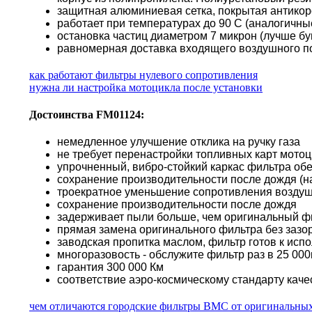
защитная алюминиевая сетка, покрытая антико
работает при температурах до 90 С (аналогичн
остановка частиц диаметром 7 микрон (лучше б
равномерная доставка входящего воздушного по
как работают фильтры нулевого сопротивления
нужна ли настройка мотоцикла после установки
Достоинства FM01124:
немедленное улучшение отклика на ручку газа
не требует перенастройки топливных карт мото
упрочненный, вибро-стойкий каркас фильтра об
сохранение производительности после дождя (н
троекратное уменьшение сопротивления воздуш
сохранение производительности после дождя
задерживает пыли больше, чем оригинальный ф
прямая замена оригинального фильтра без зазор
заводская пропитка маслом, фильтр готов к исп
многоразовость - обслужите фильтр раз в 25 000к
гарантия 300 000 Км
соответствие аэро-космическому стандарту каче
чем отличаются городские фильтры BMC от оригинальны