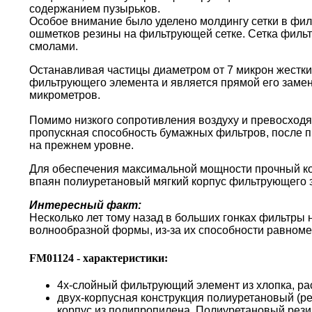
содержанием пузырьков.
Особое внимание было уделено молдингу сетки в фи
ошметков резины на фильтрующей сетке. Сетка филь
смолами.
Останавливая частицы диаметром от 7 микрон жестки
фильтрующего элемента и является прямой его замен
микрометров.
Помимо низкого сопротивления воздуху и превосходя
пропускная способность бумажных фильтров, после пр
на прежнем уровне.
Для обеспечения максимальной мощности прочный кор
впаян полиуретановый мягкий корпус фильтрующего 
Интересный факт:
Несколько лет тому назад в больших гонках фильтры
волнообразной формы, из-за их способности равноме
FM01124 - характеристики:
4х-слойный фильтрующий элемент из хлопка, ра
двух-корпусная конструкция полиуретановый (р
корпус из полипропилена. Полиуретановый резин