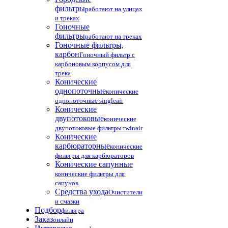
фильтры
работают на улицах
и треках
Гоночные
фильтры
работают на треках
Гоночные фильтры,
карбон
Гоночный фильтр с
карбоновым корпусом для
трека
Конические
однопоточные
конические
однопоточные singleair
Конические
двупотоковые
конические
двупотоковые фильтры twinair
Конические
карбюраторные
конические
фильтры для карбюраторов
Конические сапунные
конические фильтры для
сапунов
Средства ухода
Очистители
и смазки
Подбор
фильтра
Заказ
онлайн