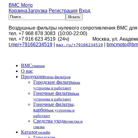
BMC Мото
Корзина
Загрузка
Регистрация
Вход
Воздушные фильтры нулевого сопротивления BMC для
тел. +7 968 878 3083 (10:00-22:00)
тел. +7 916 623 4519 (24ч) Москва, ул. Академи
t.me/+79166234519
|
|
bmcmoto@bmc
max.ru/+79166234519
BMC
главная
О нас
Продукция
типы фильтров
Городские фильтры
как
устроены и работают
Гоночные фильтры
как
устроены и работают
Гоночные фильтры,
карбон
как устроены и
работают
Средства ухода
очистка и
смазка
Каталог
онлайн
Городские