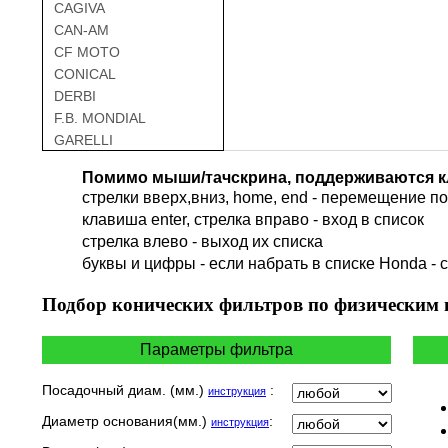
CAGIVA
CAN-AM
CF MOTO
CONICAL
DERBI
F.B. MONDIAL
GARELLI
GAS GAS
Помимо мыши/тачскрина, поддерживаются к
GILERA
стрелки вверх,вниз, home, end - перемещение по 
HARLEY DAVIDSON
клавиша enter, стрелка вправо - вход в список
HERO
cтрелка влево - выход их списка
HM
буквы и цифры - если набрать в списке Honda - 
HUSQVARNA
HYOSUNG / KR MOTORS
Подбор
конических фильтров по физическим
INDIAN
KEEWAY
Параметры фильтра
KYMCO
LAVERDA
Посадочный диам. (мм.)
:
инструкция
MALAGUTI
Диаметр основания(мм.)
:
инструкция
MBK