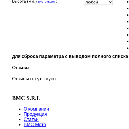
MOTO GUZZI
Высота (мм.)
:
инструкция
MOTO MORINI
MV AGUSTA
NORTON
PIAGGIO
POLARIS
PRE-FILTERS
ROYAL ENFIELD
SYM
для сброса параметра с выводом полного списк
TVS
VICTORY
Отзывы
Отзывы отсутствуют.
BMC S.R.L
О компании
Продукция
Статьи
BMC Мото