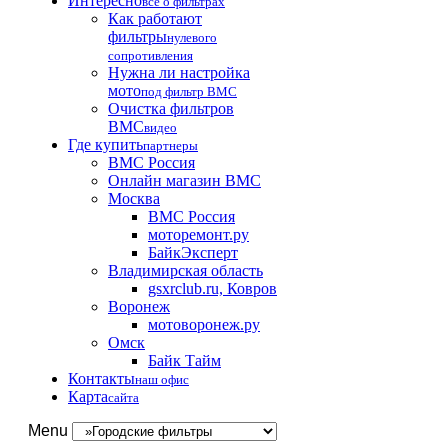
Интересно
все о фильтрах
Как работают
фильтры
нулевого
сопротивления
Нужна ли настройка
мото
под фильтр BMC
Очистка фильтров
BMC
видео
Где купить
партнеры
BMC Россия
Онлайн магазин BMC
Москва
BMC Россия
моторемонт.ру
БайкЭксперт
Владимирская область
gsxrclub.ru, Ковров
Воронеж
мотоворонеж.ру
Омск
Байк Тайм
Контакты
наш офис
Карта
сайта
Menu