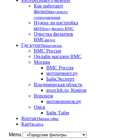
Интересно
все о фильтрах
Как работают
фильтры
нулевого
сопротивления
Нужна ли настройка
мото
под фильтр BMC
Очистка фильтров
BMC
видео
Где купить
партнеры
BMC Россия
Онлайн магазин BMC
Москва
BMC Россия
моторемонт.ру
БайкЭксперт
Владимирская область
gsxrclub.ru, Ковров
Воронеж
мотоворонеж.ру
Омск
Байк Тайм
Контакты
наш офис
Карта
сайта
Menu