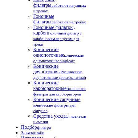
фильтры
работают на улицах
и треках
Гоночные
фильтры
работают на треках
Гоночные фильтры,
карбон
Гоночный фильтр с
карбоновым корпусом для
трека
Конические
однопоточные
конические
однопоточные singleair
Конические
двупотоковые
конические
двупотоковые фильтры twinair
Конические
карбюраторные
конические
фильтры для карбюраторов
Конические сапунные
конические фильтры для
сапунов
Средства ухода
Очистители
и смазки
Подбор
фильтра
Заказ
онлайн