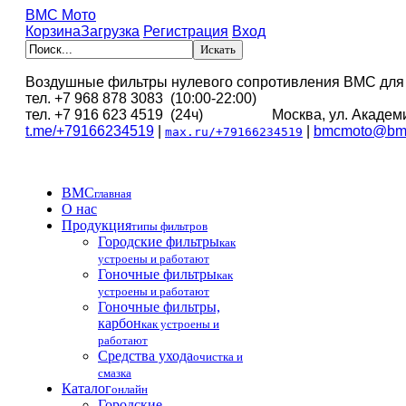
BMC Мото
Корзина
Загрузка
Регистрация
Вход
Воздушные фильтры нулевого сопротивления BMC для
тел. +7 968 878 3083 (10:00-22:00)
тел. +7 916 623 4519 (24ч) Москва, ул. Академи
t.me/+79166234519
|
|
bmcmoto@bmc
max.ru/+79166234519
BMC
главная
О нас
Продукция
типы фильтров
Городские фильтры
как
устроены и работают
Гоночные фильтры
как
устроены и работают
Гоночные фильтры,
карбон
как устроены и
работают
Средства ухода
очистка и
смазка
Каталог
онлайн
Городские