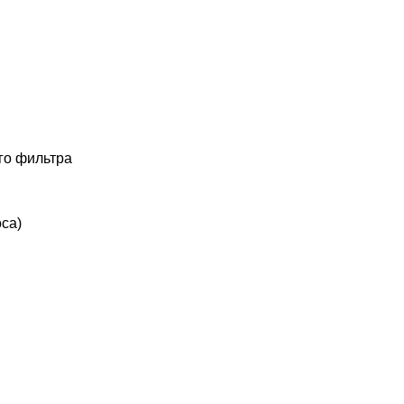
го фильтра
оса)