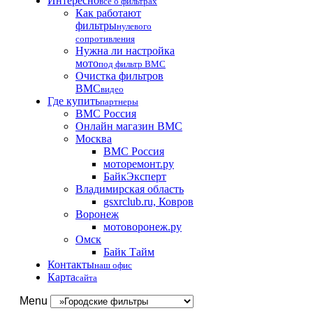
Интересно
все о фильтрах
Как работают
фильтры
нулевого
сопротивления
Нужна ли настройка
мото
под фильтр BMC
Очистка фильтров
BMC
видео
Где купить
партнеры
BMC Россия
Онлайн магазин BMC
Москва
BMC Россия
моторемонт.ру
БайкЭксперт
Владимирская область
gsxrclub.ru, Ковров
Воронеж
мотоворонеж.ру
Омск
Байк Тайм
Контакты
наш офис
Карта
сайта
Menu