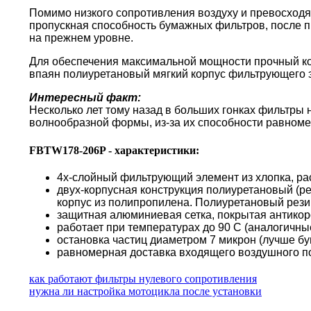
Помимо низкого сопротивления воздуху и превосходя
пропускная способность бумажных фильтров, после пр
на прежнем уровне.
Для обеспечения максимальной мощности прочный кор
впаян полиуретановый мягкий корпус фильтрующего 
Интересный факт:
Несколько лет тому назад в больших гонках фильтры
волнообразной формы, из-за их способности равноме
FBTW178-206P - характеристики:
4х-слойный фильтрующий элемент из хлопка, ра
двух-корпусная конструкция полиуретановый (р
корпус из полипропилена. Полиуретановый резин
защитная алюминиевая сетка, покрытая антико
работает при температурах до 90 С (аналогичн
остановка частиц диаметром 7 микрон (лучше б
равномерная доставка входящего воздушного по
как работают фильтры нулевого сопротивления
нужна ли настройка мотоцикла после установки