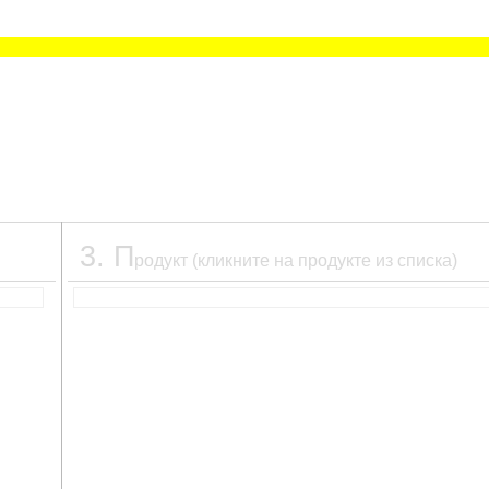
3
.
П
родукт (кликните на продукте из списка)