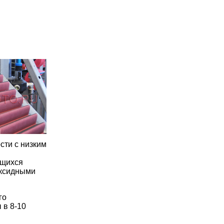
сти с низким
ющихся
оксидными
го
 в 8-10