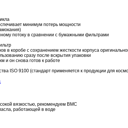
цикла
еспечивает минимум потерь мощности
амокания)
ному потоку в сравнении с бумажными фильтрами
ильтр
ов в коробе с сохранением жесткости корпуса оригинально
ользованию сразу после вскрытия упаковки
м и он снова готов к работе
ства ISO 9100 (стандарт применяется к продукции для косм
х
ысокой вязкостью, рекомендуем BMC
масла, работающей в воде