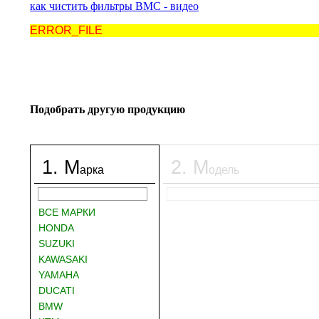
как чистить фильтры BMC - видео
ERROR_FILE
Подобрать другую продукцию
1
.
М
2
.
М
арка
одель
ВСЕ МАРКИ
HONDA
SUZUKI
KAWASAKI
YAMAHA
DUCATI
BMW