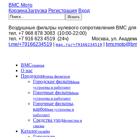
BMC Мото
Корзина
Загрузка
Регистрация
Вход
Воздушные фильтры нулевого сопротивления BMC для
тел. +7 968 878 3083 (10:00-22:00)
тел. +7 916 623 4519 (24ч) Москва, ул. Академи
t.me/+79166234519
|
|
bmcmoto@bmc
max.ru/+79166234519
BMC
главная
О нас
Продукция
типы фильтров
Городские фильтры
как
устроены и работают
Гоночные фильтры
как
устроены и работают
Гоночные фильтры,
карбон
как устроены и
работают
Средства ухода
очистка и
смазка
Каталог
онлайн
Городские