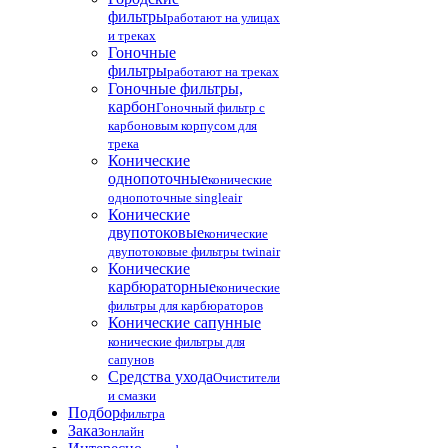
фильтры
работают на улицах
и треках
Гоночные
фильтры
работают на треках
Гоночные фильтры,
карбон
Гоночный фильтр с
карбоновым корпусом для
трека
Конические
однопоточные
конические
однопоточные singleair
Конические
двупотоковые
конические
двупотоковые фильтры twinair
Конические
карбюраторные
конические
фильтры для карбюраторов
Конические сапунные
конические фильтры для
сапунов
Средства ухода
Очистители
и смазки
Подбор
фильтра
Заказ
онлайн