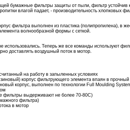
щей бумажные фильтры защиты от пыли, фильтр устойчив к
опитки влагой падает, - производительность хлопковых фи
пус фильтра выполнен из пластика (полипропилена), в же
элемента волнообразной формы с сеткой.
 не использовались. Теперь же все команды используют фи
рно доставлять воздушный поток в мотор.
считанный на работу в запыленных условиях
езиновый) корпус фильтрующего элемента впаян в прочный
овый корпус, выполнен по технологии Full Moulding Syste
ром
ые фильтры выдерживают не более 70-80С)
умажного фильтра)
тока в мотор