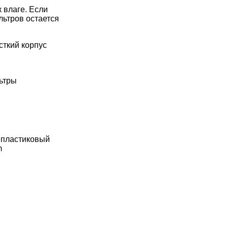
 влаге. Если
льтров остается
сткий корпус
льтры
 пластиковый
m