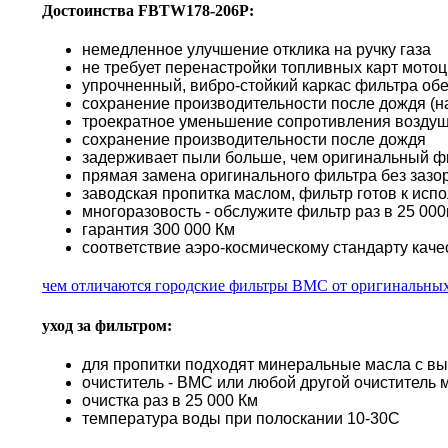
Достоинства FBTW178-206P:
немедленное улучшение отклика на ручку газа
не требует перенастройки топливных карт мото
упрочненный, вибро-стойкий каркас фильтра об
сохранение производительности после дождя (н
троекратное уменьшение сопротивления воздуш
сохранение производительности после дождя
задерживает пыли больше, чем оригинальный ф
прямая замена оригинального фильтра без зазор
заводская пропитка маслом, фильтр готов к исп
многоразовость - обслужите фильтр раз в 25 000к
гарантия 300 000 Км
соответствие аэро-космическому стандарту каче
чем отличаются городские фильтры BMC от оригинальны
уход за фильтром:
для пропитки подходят минеральные масла с в
очиститель - BMC или любой другой очиститель 
очистка раз в 25 000 Км
температура воды при полоскании 10-30С