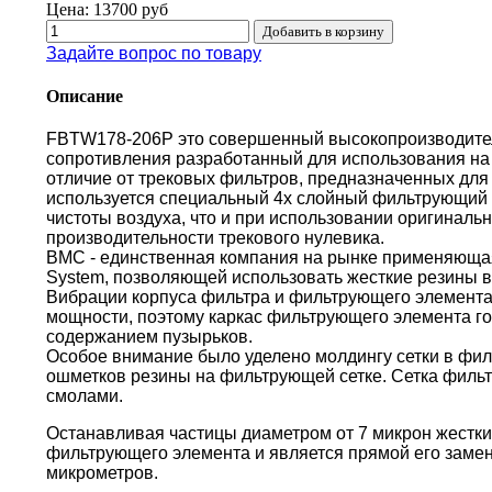
Цена:
13700 руб
Задайте вопрос по товару
Описание
FBTW178-206P это совершенный высокопроизводите
сопротивления разработанный для использования на 
отличие от трековых фильтров, предназначенных для 
используется специальный 4х слойный фильтрующий 
чистоты воздуха, что и при использовании оригиналь
производительности трекового нулевика.
BMC - единственная компания на рынке применяющая 
System, позволяющей использовать жесткие резины в
Вибрации корпуса фильтра и фильтрующего элемента
мощности, поэтому каркас фильтрующего элемента г
содержанием пузырьков.
Особое внимание было уделено молдингу сетки в фи
ошметков резины на фильтрующей сетке. Сетка филь
смолами.
Останавливая частицы диаметром от 7 микрон жестки
фильтрующего элемента и является прямой его замен
микрометров.