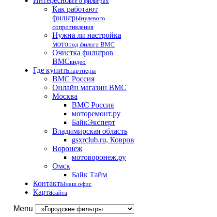
Интересно
все о фильтрах
Как работают
фильтры
нулевого
сопротивления
Нужна ли настройка
мото
под фильтр BMC
Очистка фильтров
BMC
видео
Где купить
партнеры
BMC Россия
Онлайн магазин BMC
Москва
BMC Россия
моторемонт.ру
БайкЭксперт
Владимирская область
gsxrclub.ru, Ковров
Воронеж
мотоворонеж.ру
Омск
Байк Тайм
Контакты
наш офис
Карта
сайта
Menu