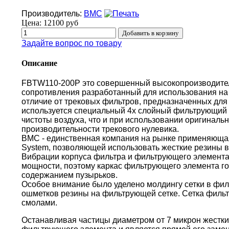
Производитель:
BMC
Цена:
12100 руб
Задайте вопрос по товару
Описание
FBTW110-200P это совершенный высокопроизводите
сопротивления разработанный для использования на 
отличие от трековых фильтров, предназначенных для 
используется специальный 4х слойный фильтрующий 
чистоты воздуха, что и при использовании оригиналь
производительности трекового нулевика.
BMC - единственная компания на рынке применяющая 
System, позволяющей использовать жесткие резины в
Вибрации корпуса фильтра и фильтрующего элемента
мощности, поэтому каркас фильтрующего элемента г
содержанием пузырьков.
Особое внимание было уделено молдингу сетки в фи
ошметков резины на фильтрующей сетке. Сетка филь
смолами.
Останавливая частицы диаметром от 7 микрон жестки