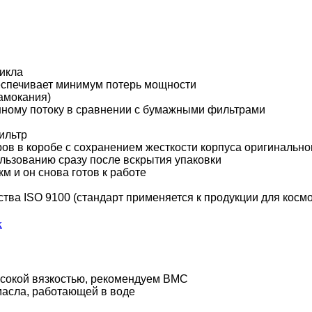
цикла
еспечивает минимум потерь мощности
амокания)
ному потоку в сравнении с бумажными фильтрами
ильтр
ов в коробе с сохранением жесткости корпуса оригинально
ользованию сразу после вскрытия упаковки
м и он снова готов к работе
ства ISO 9100 (стандарт применяется к продукции для косм
х
ысокой вязкостью, рекомендуем BMC
масла, работающей в воде