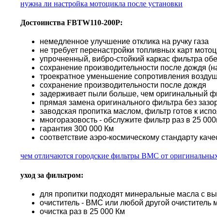
нужна ли настройка мотоцикла после установки
Достоинства FBTW110-200P:
немедленное улучшение отклика на ручку газа
не требует перенастройки топливных карт мото
упрочненный, вибро-стойкий каркас фильтра об
сохранение производительности после дождя (н
троекратное уменьшение сопротивления воздуш
сохранение производительности после дождя
задерживает пыли больше, чем оригинальный ф
прямая замена оригинального фильтра без зазор
заводская пропитка маслом, фильтр готов к исп
многоразовость - обслужите фильтр раз в 25 000к
гарантия 300 000 Км
соответствие аэро-космическому стандарту каче
чем отличаются городские фильтры BMC от оригинальны
уход за фильтром:
для пропитки подходят минеральные масла с в
очиститель - BMC или любой другой очиститель 
очистка раз в 25 000 Км