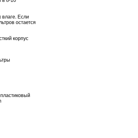
 в 8-10
 влаге. Если
льтров остается
сткий корпус
льтры
 пластиковый
m