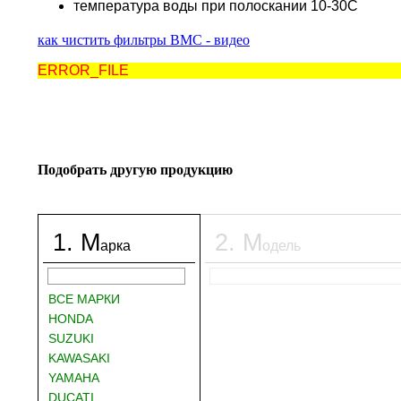
температура воды при полоскании 10-30С
как чистить фильтры BMC - видео
ERROR_FILE
Подобрать другую продукцию
1
.
М
2
.
М
арка
одель
ВСЕ МАРКИ
HONDA
SUZUKI
KAWASAKI
YAMAHA
DUCATI