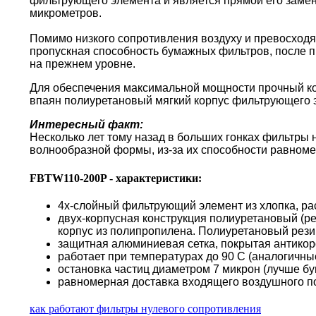
фильтрующего элемента и является прямой его замен
микрометров.
Помимо низкого сопротивления воздуху и превосходя
пропускная способность бумажных фильтров, после пр
на прежнем уровне.
Для обеспечения максимальной мощности прочный кор
впаян полиуретановый мягкий корпус фильтрующего 
Интересный факт:
Несколько лет тому назад в больших гонках фильтры
волнообразной формы, из-за их способности равноме
FBTW110-200P - характеристики:
4х-слойный фильтрующий элемент из хлопка, ра
двух-корпусная конструкция полиуретановый (р
корпус из полипропилена. Полиуретановый резин
защитная алюминиевая сетка, покрытая антико
работает при температурах до 90 С (аналогичн
остановка частиц диаметром 7 микрон (лучше б
равномерная доставка входящего воздушного по
как работают фильтры нулевого сопротивления