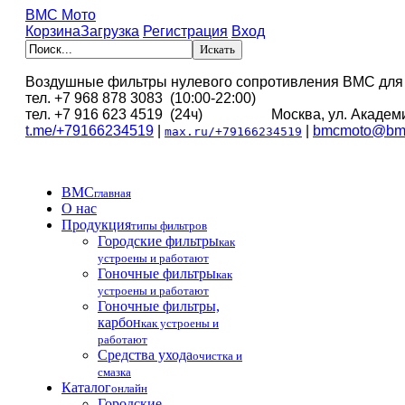
BMC Мото
Корзина
Загрузка
Регистрация
Вход
Воздушные фильтры нулевого сопротивления BMC для
тел. +7 968 878 3083 (10:00-22:00)
тел. +7 916 623 4519 (24ч) Москва, ул. Академи
t.me/+79166234519
|
|
bmcmoto@bmc
max.ru/+79166234519
BMC
главная
О нас
Продукция
типы фильтров
Городские фильтры
как
устроены и работают
Гоночные фильтры
как
устроены и работают
Гоночные фильтры,
карбон
как устроены и
работают
Средства ухода
очистка и
смазка
Каталог
онлайн
Городские