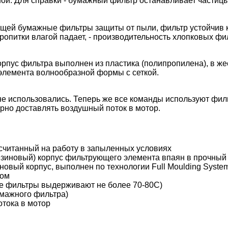
ой. Для справки - бумажный фильтр останавливает частицы
щей бумажные фильтры защиты от пыли, фильтр устойчив к
опитки влагой падает, - производительность хлопковых фи
пус фильтра выполнен из пластика (полипропилена), в же
элемента волнообразной формы с сеткой.
 не использовались. Теперь же все команды используют фи
рно доставлять воздушный поток в мотор.
считанный на работу в запыленных условиях
езиновый) корпус фильтрующего элемента впаян в прочный
овый корпус, выполнен по технологии Full Moulding Syste
ром
ые фильтры выдерживают не более 70-80С)
умажного фильтра)
тока в мотор