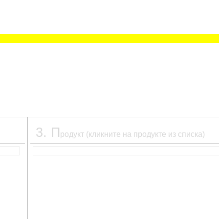
3
.
П
родукт (кликните на продукте из списка)