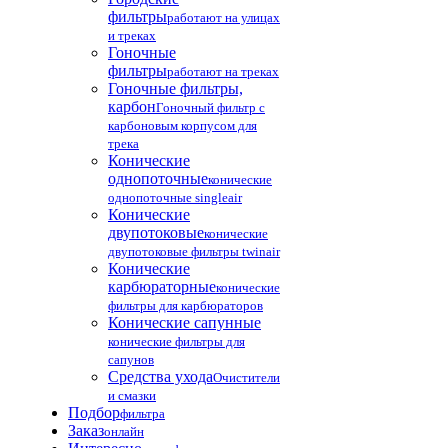
фильтры
работают на улицах
и треках
Гоночные
фильтры
работают на треках
Гоночные фильтры,
карбон
Гоночный фильтр с
карбоновым корпусом для
трека
Конические
однопоточные
конические
однопоточные singleair
Конические
двупотоковые
конические
двупотоковые фильтры twinair
Конические
карбюраторные
конические
фильтры для карбюраторов
Конические сапунные
конические фильтры для
сапунов
Средства ухода
Очистители
и смазки
Подбор
фильтра
Заказ
онлайн