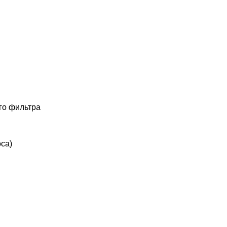
го фильтра
оса)