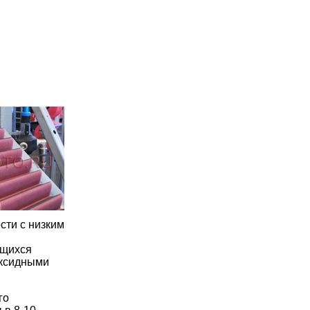
сти с низким
ющихся
оксидными
го