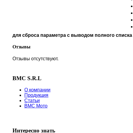
PIAGGIO
POLARIS
PRE-FILTERS
ROYAL ENFIELD
SYM
для сброса параметра с выводом полного списк
TVS
VICTORY
Отзывы
Отзывы отсутствуют.
BMC S.R.L
О компании
Продукция
Статьи
BMC Мото
Интересно знать