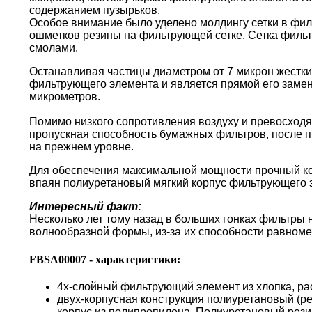
содержанием пузырьков.
Особое внимание было уделено молдингу сетки в фи
ошметков резины на фильтрующей сетке. Сетка филь
смолами.
Останавливая частицы диаметром от 7 микрон жестки
фильтрующего элемента и является прямой его замен
микрометров.
Помимо низкого сопротивления воздуху и превосходя
пропускная способность бумажных фильтров, после пр
на прежнем уровне.
Для обеспечения максимальной мощности прочный кор
впаян полиуретановый мягкий корпус фильтрующего 
Интересный факт:
Несколько лет тому назад в больших гонках фильтры
волнообразной формы, из-за их способности равноме
FBSA00007 - характеристики:
4х-слойный фильтрующий элемент из хлопка, ра
двух-корпусная конструкция полиуретановый (р
корпус из полипропилена. Полиуретановый резин