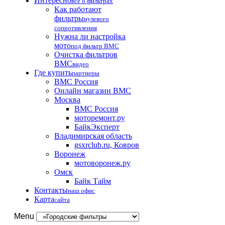
Интересно
все о фильтрах
Как работают
фильтры
нулевого
сопротивления
Нужна ли настройка
мото
под фильтр BMC
Очистка фильтров
BMC
видео
Где купить
партнеры
BMC Россия
Онлайн магазин BMC
Москва
BMC Россия
моторемонт.ру
БайкЭксперт
Владимирская область
gsxrclub.ru, Ковров
Воронеж
мотоворонеж.ру
Омск
Байк Тайм
Контакты
наш офис
Карта
сайта
Menu