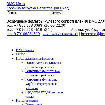
BMC Мото
Корзина
Загрузка
Регистрация
Вход
Воздушные фильтры нулевого сопротивления BMC для
тел. +7 968 878 3083 (10:00-22:00)
тел. +7 916 623 4519 (24ч) Москва, ул. Академи
t.me/+79166234519
|
|
bmcmoto@bmc
max.ru/+79166234519
BMC
главная
О нас
Продукция
типы фильтров
Городские фильтры
как
устроены и работают
Гоночные фильтры
как
устроены и работают
Гоночные фильтры,
карбон
как устроены и
работают
Средства ухода
очистка и
смазка
Каталог
онлайн
Городские