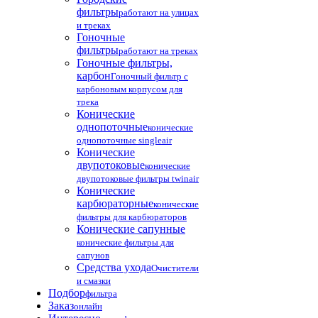
фильтры
работают на улицах
и треках
Гоночные
фильтры
работают на треках
Гоночные фильтры,
карбон
Гоночный фильтр с
карбоновым корпусом для
трека
Конические
однопоточные
конические
однопоточные singleair
Конические
двупотоковые
конические
двупотоковые фильтры twinair
Конические
карбюраторные
конические
фильтры для карбюраторов
Конические сапунные
конические фильтры для
сапунов
Средства ухода
Очистители
и смазки
Подбор
фильтра
Заказ
онлайн