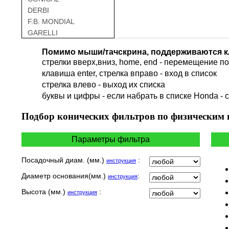
DERBI
F.B. MONDIAL
GARELLI
GAS GAS
Помимо мыши/тачскрина, поддерживаются к
GILERA
стрелки вверх,вниз, home, end - перемещение по 
HARLEY DAVIDSON
клавиша enter, стрелка вправо - вход в список
HERO
cтрелка влево - выход их списка
HM
буквы и цифры - если набрать в списке Honda - 
HUSQVARNA
HYOSUNG / KR MOTORS
Подбор
конических фильтров по физическим
INDIAN
KEEWAY
Параметры фильтра
KYMCO
LAVERDA
Посадочный диам. (мм.)
:
инструкция
MALAGUTI
Диаметр основания(мм.)
:
инструкция
MBK
MOTO GUZZI
Высота (мм.)
:
инструкция
MOTO MORINI
MV AGUSTA
NORTON