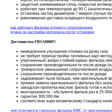
защитная алюминиевая сетка, покрытая антико
работает при температурах до 90 С (аналогичн
остановка частиц диаметром 7 микрон (лучше б
равномерная доставка входящего воздушного по
как работают фильтры нулевого сопротивления
нужна ли настройка мотоцикла после установки
Достоинства FBSA00007:
немедленное улучшение отклика на ручку газа
не требует перенастройки топливных карт мото
упрочненный, вибро-стойкий каркас фильтра об
сохранение производительности после дождя (н
троекратное уменьшение сопротивления воздуш
сохранение производительности после дождя
задерживает пыли больше, чем оригинальный ф
прямая замена оригинального фильтра без зазор
заводская пропитка маслом, фильтр готов к исп
многоразовость - обслужите фильтр раз в 25 000к
гарантия 300 000 Км
соответствие аэро-космическому стандарту каче
чем отличаются городские фильтры BMC от оригинальны