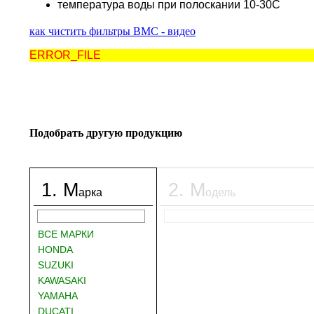
температура воды при полоскании 10-30С
как чистить фильтры BMC - видео
ERROR_FILE
Подобрать другую продукцию
1
.
М
2
.
М
арка
одель
ВСЕ МАРКИ
HONDA
SUZUKI
KAWASAKI
YAMAHA
DUCATI