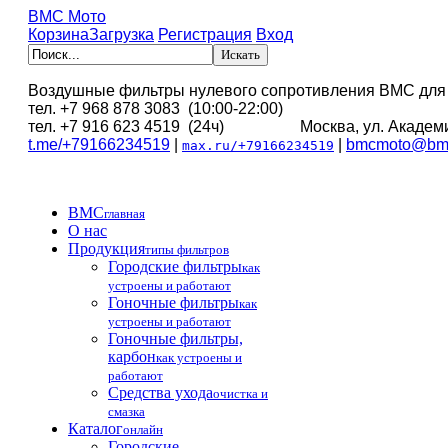
BMC Мото
Корзина
Загрузка
Регистрация
Вход
Воздушные фильтры нулевого сопротивления BMC для
тел. +7 968 878 3083 (10:00-22:00)
тел. +7 916 623 4519 (24ч) Москва, ул. Академи
t.me/+79166234519
|
|
bmcmoto@bmc
max.ru/+79166234519
BMC
главная
О нас
Продукция
типы фильтров
Городские фильтры
как
устроены и работают
Гоночные фильтры
как
устроены и работают
Гоночные фильтры,
карбон
как устроены и
работают
Средства ухода
очистка и
смазка
Каталог
онлайн
Городские