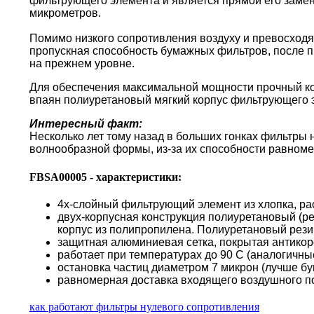
фильтрующего элемента и является прямой его замен
микрометров.
Помимо низкого сопротивления воздуху и превосходя
пропускная способность бумажных фильтров, после пр
на прежнем уровне.
Для обеспечения максимальной мощности прочный кор
впаян полиуретановый мягкий корпус фильтрующего 
Интересный факт:
Несколько лет тому назад в больших гонках фильтры
волнообразной формы, из-за их способности равноме
FBSA00005 - характеристики:
4х-слойный фильтрующий элемент из хлопка, ра
двух-корпусная конструкция полиуретановый (р
корпус из полипропилена. Полиуретановый резин
защитная алюминиевая сетка, покрытая антико
работает при температурах до 90 С (аналогичн
остановка частиц диаметром 7 микрон (лучше б
равномерная доставка входящего воздушного по
как работают фильтры нулевого сопротивления