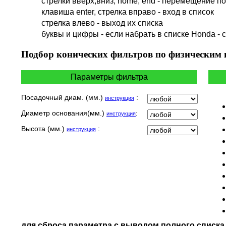
стрелки вверх,вниз, home, end - перемещение по 
HARLEY DAVIDSON
клавиша enter, стрелка вправо - вход в список
HERO
cтрелка влево - выход их списка
HM
буквы и цифры - если набрать в списке Honda - 
HUSQVARNA
HYOSUNG / KR MOTORS
Подбор
конических фильтров по физическим
INDIAN
KEEWAY
Параметры фильтра
KYMCO
LAVERDA
Посадочный диам. (мм.)
:
инструкция
MALAGUTI
Диаметр основания(мм.)
:
инструкция
MBK
MOTO GUZZI
Высота (мм.)
:
инструкция
MOTO MORINI
MV AGUSTA
NORTON
PIAGGIO
POLARIS
PRE-FILTERS
ROYAL ENFIELD
SYM
для сброса параметра с выводом полного списк