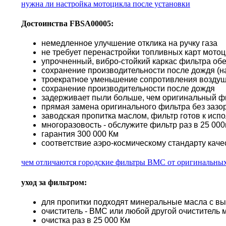
нужна ли настройка мотоцикла после установки
Достоинства FBSA00005:
немедленное улучшение отклика на ручку газа
не требует перенастройки топливных карт мото
упрочненный, вибро-стойкий каркас фильтра об
сохранение производительности после дождя (н
троекратное уменьшение сопротивления воздуш
сохранение производительности после дождя
задерживает пыли больше, чем оригинальный ф
прямая замена оригинального фильтра без зазор
заводская пропитка маслом, фильтр готов к исп
многоразовость - обслужите фильтр раз в 25 000к
гарантия 300 000 Км
соответствие аэро-космическому стандарту каче
чем отличаются городские фильтры BMC от оригинальны
уход за фильтром:
для пропитки подходят минеральные масла с в
очиститель - BMC или любой другой очиститель 
очистка раз в 25 000 Км