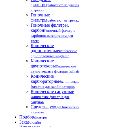
фильтры
работают на улицах
и треках
Гоночные
фильтры
работают на треках
Гоночные фильтры,
карбон
Гоночный фильтр с
карбоновым корпусом для
трека
Конические
однопоточные
конические
однопоточные singleair
Конические
двупотоковые
конические
двупотоковые фильтры twinair
Конические
карбюраторные
конические
фильтры для карбюраторов
Конические сапунные
конические фильтры для
сапунов
Средства ухода
Очистители
и смазки
Подбор
фильтра
Заказ
онлайн