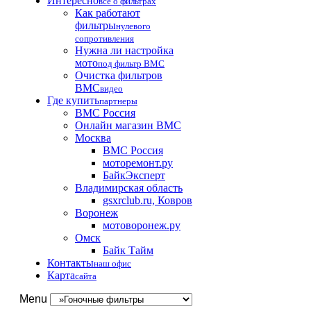
Интересно
все о фильтрах
Как работают
фильтры
нулевого
сопротивления
Нужна ли настройка
мото
под фильтр BMC
Очистка фильтров
BMC
видео
Где купить
партнеры
BMC Россия
Онлайн магазин BMC
Москва
BMC Россия
моторемонт.ру
БайкЭксперт
Владимирская область
gsxrclub.ru, Ковров
Воронеж
мотоворонеж.ру
Омск
Байк Тайм
Контакты
наш офис
Карта
сайта
Menu