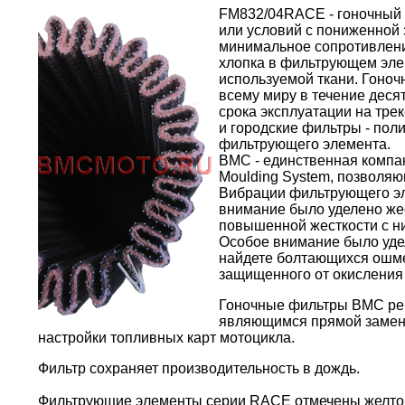
FM832/04RACE - гоночный 
или условий с пониженной
минимальное сопротивлени
хлопка в фильтрующем эле
используемой ткани. Гоно
всему миру в течение десят
срока эксплуатации на тре
и городские фильтры - по
фильтрующего элемента.
BMC - единственная компа
Moulding System, позволяю
Вибрации фильтрующего эл
внимание было уделено жес
повышенной жесткости с н
Особое внимание было уде
найдете болтающихся ошме
защищенного от окисления
Гоночные фильтры BMC реко
являющимся прямой замено
настройки топливных карт мотоцикла.
Фильтр сохраняет производительность в дождь.
Фильтрующие элементы серии RACE отмечены желто