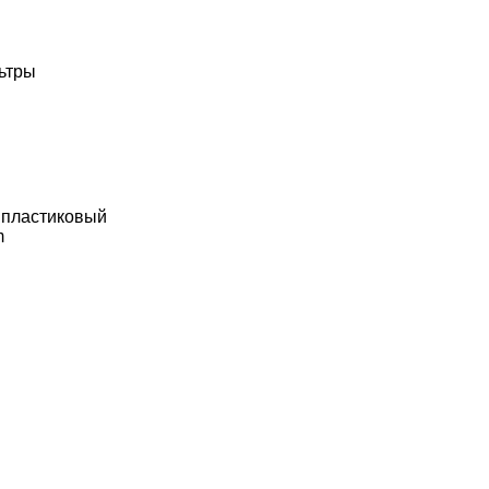
льтры
 пластиковый
m