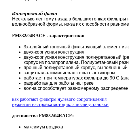
Интересный факт:
Несколько лет тому назад в больших гонках фильтры
волнообразной формы, из-за их способности равноме
FM832/04RACE - характеристики:
3х-слойный гоночный фильтрующий элемент из 
двух-корпусная конструкция
двух-корпусная конструкция полиуретановый (р
корпус из полипропилена. Полиуретановый резин
прочный полиуретановый корпус, выполненный п
защитная алюминиевая сетка с антикором
работает при температурах фильтра до 90 С (а
разработан для работы на треке
волна способствует равномерному распределени
как работают фильтры нулевого сопротивления
нужна ли настройка мотоцикла после установки
достоинства FM832/04RACE:
максимум воздуха