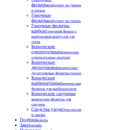
фильтры
работают на улицах
и треках
Гоночные
фильтры
работают на треках
Гоночные фильтры,
карбон
Гоночный фильтр с
карбоновым корпусом для
трека
Конические
однопоточные
конические
однопоточные singleair
Конические
двупотоковые
конические
двупотоковые фильтры twinair
Конические
карбюраторные
конические
фильтры для карбюраторов
Конические сапунные
конические фильтры для
сапунов
Средства ухода
Очистители
и смазки
Подбор
фильтра
Заказ
онлайн