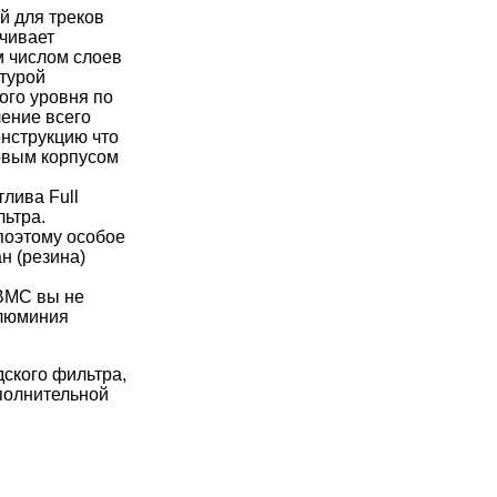
й для треков
чивает
м числом слоев
турой
ого уровня по
чение всего
онструкцию что
овым корпусом
лива Full
льтра.
поэтому особое
н (резина)
 BMC вы не
алюминия
ского фильтра,
полнительной