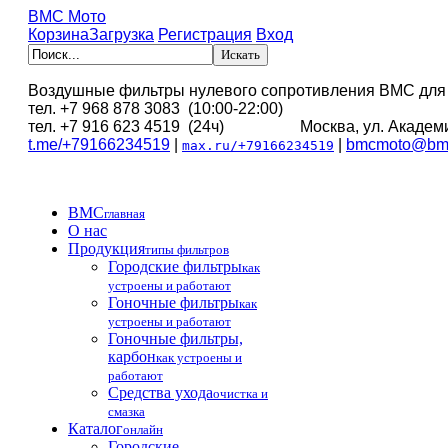
BMC Мото
Корзина
Загрузка
Регистрация
Вход
Воздушные фильтры нулевого сопротивления BMC для
тел. +7 968 878 3083 (10:00-22:00)
тел. +7 916 623 4519 (24ч) Москва, ул. Академи
t.me/+79166234519
|
|
bmcmoto@bmc
max.ru/+79166234519
BMC
главная
О нас
Продукция
типы фильтров
Городские фильтры
как
устроены и работают
Гоночные фильтры
как
устроены и работают
Гоночные фильтры,
карбон
как устроены и
работают
Средства ухода
очистка и
смазка
Каталог
онлайн
Городские