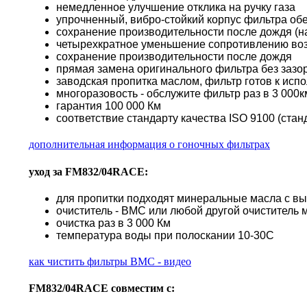
немедленное улучшение отклика на ручку газа
упрочненный, вибро-стойкий корпус фильтра о
сохранение производительности после дождя (н
четырехкратное уменьшение сопротивлению во
сохранение производительности после дождя
прямая замена оригинального фильтра без зазор
заводская пропитка маслом, фильтр готов к исп
многоразовость - обслужите фильтр раз в 3 000км
гарантия 100 000 Км
соответствие стандарту качества ISO 9100 (стан
дополнительная информация о гоночных фильтрах
уход за FM832/04RACE:
для пропитки подходят минеральные масла с в
очиститель - BMC или любой другой очиститель 
очистка раз в 3 000 Км
температура воды при полоскании 10-30С
как чистить фильтры BMC - видео
FM832/04RACE совместим с: