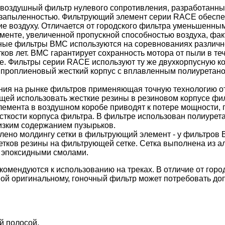
воздушный фильтр нулевого сопротивления, разработанны
 запыленностью. Фильтрующий элемент серии RACE обеспе
е воздуху. Отличается от городского фильтра уменьшенны
менте, увеличенной пропускной способностью воздуха, фак
чные фильтры BMC используются на соревнованиях различн
ков лет. BMC гарантирует сохранность мотора от пыли в те
ке. Фильтры серии RACE используют ту же двухкорпусную к
липроплиеновый жесткий корпус с вплавленным полиуретан
ния на рынке фильтров применяющая точную технологию от
щей использовать жесткие резины в резиновом корпусе фи
емента в воздушном коробе приводят к потере мощности, 
ткости корпуса фильтра. В фильтре использован полиурета
изким содержанием пузырьков.
лено молдингу сетки в фильтрующий элемент - у фильтров
тков резины на фильтрующей сетке. Сетка выполнена из 
 эпоксидными смолами.
мендуются к использованию на треках. В отличие от город
й оригинальному, гоночный фильтр может потребовать до
й полосой.