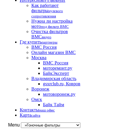
Интересно
все о фильтрах
Как работают
фильтры
нулевого
сопротивления
Нужна ли настройка
мото
под фильтр BMC
Очистка фильтров
BMC
видео
Где купить
партнеры
BMC Россия
Онлайн магазин BMC
Москва
BMC Россия
моторемонт.ру
БайкЭксперт
Владимирская область
gsxrclub.ru, Ковров
Воронеж
мотоворонеж.ру
Омск
Байк Тайм
Контакты
наш офис
Карта
сайта
Menu