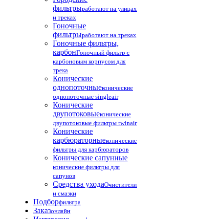
фильтры
работают на улицах
и треках
Гоночные
фильтры
работают на треках
Гоночные фильтры,
карбон
Гоночный фильтр с
карбоновым корпусом для
трека
Конические
однопоточные
конические
однопоточные singleair
Конические
двупотоковые
конические
двупотоковые фильтры twinair
Конические
карбюраторные
конические
фильтры для карбюраторов
Конические сапунные
конические фильтры для
сапунов
Средства ухода
Очистители
и смазки
Подбор
фильтра
Заказ
онлайн