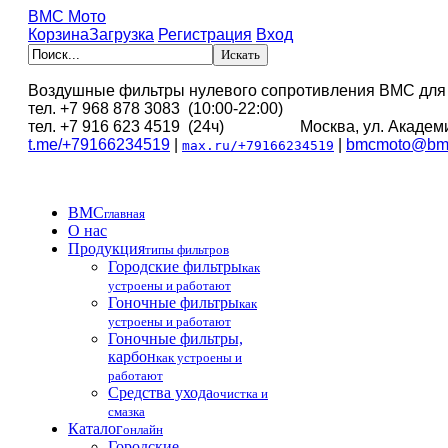
BMC Мото
Корзина
Загрузка
Регистрация
Вход
Воздушные фильтры нулевого сопротивления BMC для
тел. +7 968 878 3083 (10:00-22:00)
тел. +7 916 623 4519 (24ч) Москва, ул. Академи
t.me/+79166234519
|
|
bmcmoto@bmc
max.ru/+79166234519
BMC
главная
О нас
Продукция
типы фильтров
Городские фильтры
как
устроены и работают
Гоночные фильтры
как
устроены и работают
Гоночные фильтры,
карбон
как устроены и
работают
Средства ухода
очистка и
смазка
Каталог
онлайн
Городские