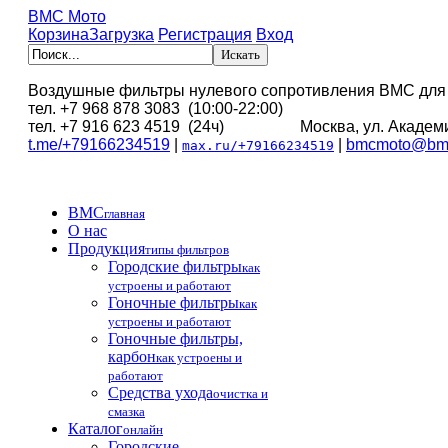
BMC Мото
Корзина
Загрузка
Регистрация
Вход
Воздушные фильтры нулевого сопротивления BMC для
тел. +7 968 878 3083 (10:00-22:00)
тел. +7 916 623 4519 (24ч) Москва, ул. Академи
t.me/+79166234519
|
|
bmcmoto@bmc
max.ru/+79166234519
BMC
главная
О нас
Продукция
типы фильтров
Городские фильтры
как
устроены и работают
Гоночные фильтры
как
устроены и работают
Гоночные фильтры,
карбон
как устроены и
работают
Средства ухода
очистка и
смазка
Каталог
онлайн
Городские