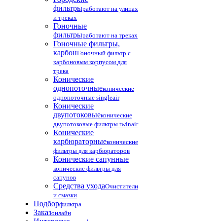
фильтры
работают на улицах
и треках
Гоночные
фильтры
работают на треках
Гоночные фильтры,
карбон
Гоночный фильтр с
карбоновым корпусом для
трека
Конические
однопоточные
конические
однопоточные singleair
Конические
двупотоковые
конические
двупотоковые фильтры twinair
Конические
карбюраторные
конические
фильтры для карбюраторов
Конические сапунные
конические фильтры для
сапунов
Средства ухода
Очистители
и смазки
Подбор
фильтра
Заказ
онлайн