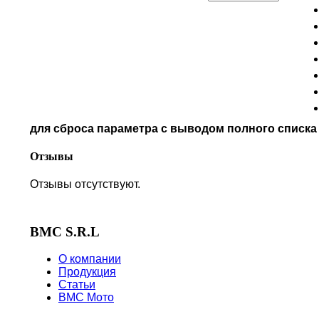
MOTO MORINI
MV AGUSTA
NORTON
PIAGGIO
POLARIS
PRE-FILTERS
ROYAL ENFIELD
SYM
для сброса параметра с выводом полного списк
TVS
VICTORY
Отзывы
Отзывы отсутствуют.
BMC S.R.L
О компании
Продукция
Статьи
BMC Мото