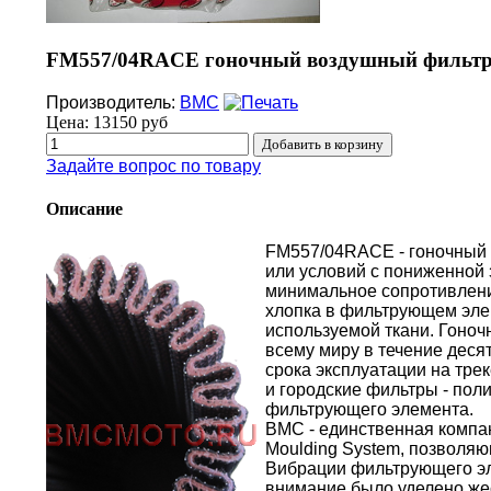
FM557/04RACE гоночный воздушный фильтр 
Производитель:
BMC
Цена:
13150 руб
Задайте вопрос по товару
Описание
FM557/04RACE - гоночный 
или условий с пониженной
минимальное сопротивлени
хлопка в фильтрующем эле
используемой ткани. Гоно
всему миру в течение десят
срока эксплуатации на тре
и городские фильтры - по
фильтрующего элемента.
BMC - единственная компа
Moulding System, позволяю
Вибрации фильтрующего эл
внимание было уделено жес