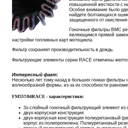
повышенной жесткости с н
Особое внимание было уде
найдете болтающихся ошме
защищенного от окисления
Гоночные фильтры BMC реко
являющимся прямой замено
настройки топливных карт мотоцикла.
Фильтр сохраняет производительность в дождь.
Фильтрующие элементы серии RACE отмечены желто
Интересный факт:
Несколько лет тому назад в больших гонках фильтры
волнообразной формы, из-за их способности равноме
FM557/04RACE - характеристики:
3х-слойный гоночный фильтрующий элемент из 
двух-корпусная конструкция
двух-корпусная конструкция полиуретановый (р
корпус из полипропилена. Полиуретановый резин