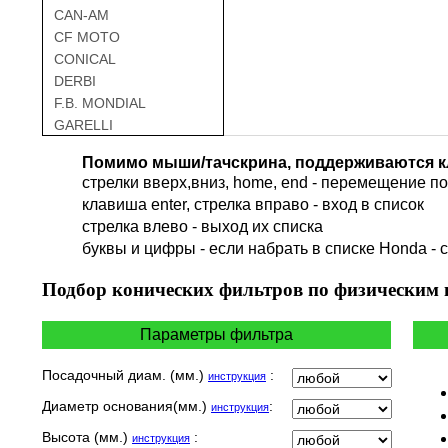
CAN-AM
CF MOTO
CONICAL
DERBI
F.B. MONDIAL
GARELLI
GAS GAS
Помимо мыши/тачскрина, поддерживаются к
GILERA
стрелки вверх,вниз, home, end - перемещение по 
HARLEY DAVIDSON
клавиша enter, стрелка вправо - вход в список
HERO
cтрелка влево - выход их списка
HM
буквы и цифры - если набрать в списке Honda - 
HUSQVARNA
HYOSUNG / KR MOTORS
Подбор
конических фильтров по физическим
INDIAN
KEEWAY
Параметры фильтра
KYMCO
LAVERDA
Посадочный диам. (мм.)
:
инструкция
MALAGUTI
Диаметр основания(мм.)
:
инструкция
MBK
MOTO GUZZI
Высота (мм.)
:
инструкция