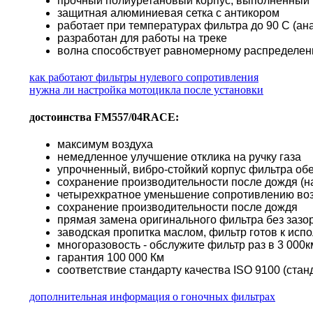
прочный полиуретановый корпус, выполненный п
защитная алюминиевая сетка с антикором
работает при температурах фильтра до 90 С (а
разработан для работы на треке
волна способствует равномерному распределени
как работают фильтры нулевого сопротивления
нужна ли настройка мотоцикла после установки
достоинства FM557/04RACE:
максимум воздуха
немедленное улучшение отклика на ручку газа
упрочненный, вибро-стойкий корпус фильтра о
сохранение производительности после дождя (н
четырехкратное уменьшение сопротивлению во
сохранение производительности после дождя
прямая замена оригинального фильтра без зазор
заводская пропитка маслом, фильтр готов к исп
многоразовость - обслужите фильтр раз в 3 000км
гарантия 100 000 Км
соответствие стандарту качества ISO 9100 (стан
дополнительная информация о гоночных фильтрах