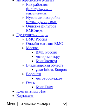
Интересно
все о фильтрах
Как работают
фильтры
нулевого
сопротивления
Нужна ли настройка
мото
под фильтр BMC
Очистка фильтров
BMC
видео
Где купить
партнеры
BMC Россия
Онлайн магазин BMC
Москва
BMC Россия
моторемонт.ру
БайкЭксперт
Владимирская область
gsxrclub.ru, Ковров
Воронеж
мотоворонеж.ру
Омск
Байк Тайм
Контакты
наш офис
Карта
сайта
Menu