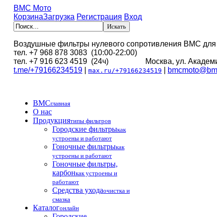
BMC Мото
Корзина
Загрузка
Регистрация
Вход
Воздушные фильтры нулевого сопротивления BMC для
тел. +7 968 878 3083 (10:00-22:00)
тел. +7 916 623 4519 (24ч) Москва, ул. Академи
t.me/+79166234519
|
|
bmcmoto@bmc
max.ru/+79166234519
BMC
главная
О нас
Продукция
типы фильтров
Городские фильтры
как
устроены и работают
Гоночные фильтры
как
устроены и работают
Гоночные фильтры,
карбон
как устроены и
работают
Средства ухода
очистка и
смазка
Каталог
онлайн
Городские