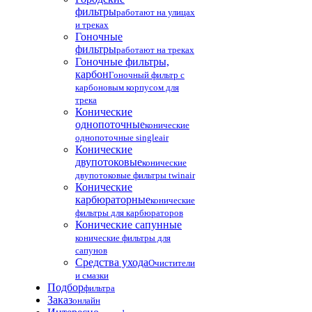
фильтры
работают на улицах
и треках
Гоночные
фильтры
работают на треках
Гоночные фильтры,
карбон
Гоночный фильтр с
карбоновым корпусом для
трека
Конические
однопоточные
конические
однопоточные singleair
Конические
двупотоковые
конические
двупотоковые фильтры twinair
Конические
карбюраторные
конические
фильтры для карбюраторов
Конические сапунные
конические фильтры для
сапунов
Средства ухода
Очистители
и смазки
Подбор
фильтра
Заказ
онлайн