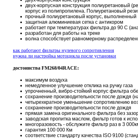
двух-корпусная конструкция полиуретановый (р
корпус из полипропилена. Полиуретановый резин
прочный полиуретановый корпус, выполненный п
защитная алюминиевая сетка с антикором
работает при температурах фильтра до 90 С (а
разработан для работы на треке
волна способствует равномерному распределени
как работают фильтры нулевого сопротивления
нужна ли настройка мотоцикла после установки
достоинства FM268/04RACE:
максимум воздуха
немедленное улучшение отклика на ручку газа
упрочненный, вибро-стойкий корпус фильтра о
сохранение производительности после дождя (н
четырехкратное уменьшение сопротивлению во
сохранение производительности после дождя
прямая замена оригинального фильтра без зазор
заводская пропитка маслом, фильтр готов к исп
многоразовость - обслужите фильтр раз в 3 000км
гарантия 100 000 Км
соответствие стандарту качества ISO 9100 (стан