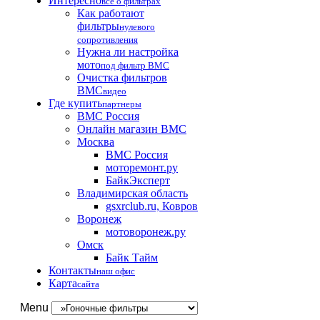
Интересно
все о фильтрах
Как работают
фильтры
нулевого
сопротивления
Нужна ли настройка
мото
под фильтр BMC
Очистка фильтров
BMC
видео
Где купить
партнеры
BMC Россия
Онлайн магазин BMC
Москва
BMC Россия
моторемонт.ру
БайкЭксперт
Владимирская область
gsxrclub.ru, Ковров
Воронеж
мотоворонеж.ру
Омск
Байк Тайм
Контакты
наш офис
Карта
сайта
Menu