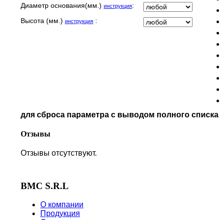
Диаметр основания(мм.)
:
инструкция
MBK
MOTO GUZZI
Высота (мм.)
:
инструкция
MOTO MORINI
MV AGUSTA
NORTON
PIAGGIO
POLARIS
PRE-FILTERS
ROYAL ENFIELD
SYM
для сброса параметра с выводом полного списк
TVS
VICTORY
Отзывы
Отзывы отсутствуют.
BMC S.R.L
О компании
Продукция