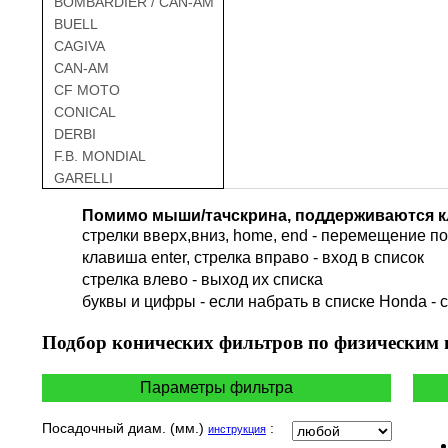
BOMBARDIER / CAN-AM
BUELL
CAGIVA
CAN-AM
CF MOTO
CONICAL
DERBI
F.B. MONDIAL
GARELLI
GAS GAS
Помимо мыши/тачскрина, поддерживаются к
GILERA
стрелки вверх,вниз, home, end - перемещение по 
HARLEY DAVIDSON
клавиша enter, стрелка вправо - вход в список
HERO
cтрелка влево - выход их списка
HM
буквы и цифры - если набрать в списке Honda - 
HUSQVARNA
HYOSUNG / KR MOTORS
Подбор
конических фильтров по физическим
INDIAN
KEEWAY
Параметры фильтра
KYMCO
LAVERDA
Посадочный диам. (мм.)
:
инструкция
MALAGUTI