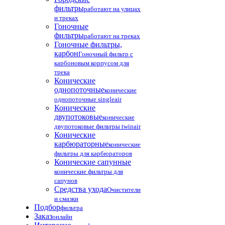
фильтры
работают на улицах
и треках
Гоночные
фильтры
работают на треках
Гоночные фильтры,
карбон
Гоночный фильтр с
карбоновым корпусом для
трека
Конические
однопоточные
конические
однопоточные singleair
Конические
двупотоковые
конические
двупотоковые фильтры twinair
Конические
карбюраторные
конические
фильтры для карбюраторов
Конические сапунные
конические фильтры для
сапунов
Средства ухода
Очистители
и смазки
Подбор
фильтра
Заказ
онлайн