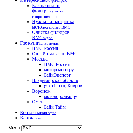
Интересно
все о фильтрах
Как работают
фильтры
нулевого
сопротивления
Нужна ли настройка
мото
под фильтр BMC
Очистка фильтров
BMC
видео
Где купить
партнеры
BMC Россия
Онлайн магазин BMC
Москва
BMC Россия
моторемонт.ру
БайкЭксперт
Владимирская область
gsxrclub.ru, Ковров
Воронеж
мотоворонеж.ру
Омск
Байк Тайм
Контакты
наш офис
Карта
сайта
Menu