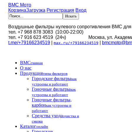
BMC Мото
Корзина
Загрузка
Регистрация
Вход
Воздушные фильтры нулевого сопротивления BMC для
тел. +7 968 878 3083 (10:00-22:00)
тел. +7 916 623 4519 (24ч) Москва, ул. Академи
t.me/+79166234519
|
|
bmcmoto@bmc
max.ru/+79166234519
BMC
главная
О нас
Продукция
типы фильтров
Городские фильтры
как
устроены и работают
Гоночные фильтры
как
устроены и работают
Гоночные фильтры,
карбон
как устроены и
работают
Средства ухода
очистка и
смазка
Каталог
онлайн
Городские