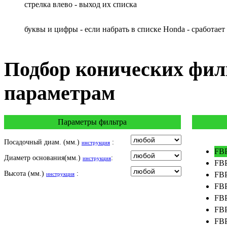
HYOSUNG / KR MOTORS
cтрелка влево - выход их списка
INDIAN
KEEWAY
буквы и цифры - если набрать в списке Honda - сработает
KYMCO
LAVERDA
MALAGUTI
Подбор
конических фил
MBK
MOTO GUZZI
параметрам
MOTO MORINI
MV AGUSTA
NORTON
Параметры фильтра
PIAGGIO
POLARIS
Посадочный диам. (мм.)
:
инструкция
PRE-FILTERS
FBP
Диаметр основания(мм.)
:
ROYAL ENFIELD
инструкция
FBP
SYM
Высота (мм.)
:
FBP
инструкция
TVS
FBP
VICTORY
FBP
FBP
FBP