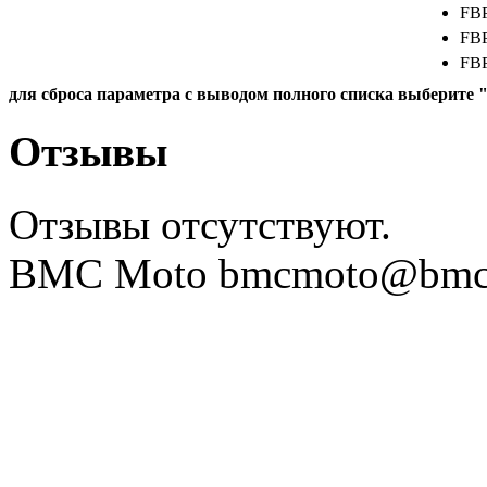
FBP
FBP
FBP
FBP
для сброса параметра с выводом полного списка выберите 
FBP
FBP
Отзывы
FBP
FBP
Отзывы отсутствуют.
FBP
FBP
BMC Moto bmcmoto@bmcmo
FBP
FBP
FBP
FBP
FBP
FBS
FBS
FBS
FBS