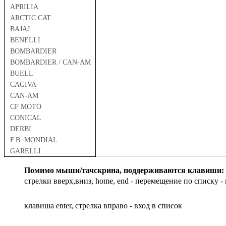
APRILIA
ARCTIC CAT
BAJAJ
BENELLI
BOMBARDIER
BOMBARDIER / CAN-AM
BUELL
CAGIVA
CAN-AM
CF MOTO
CONICAL
DERBI
F.B. MONDIAL
GARELLI
GAS GAS
Помимо мыши/тачскрина, поддерживаются клавиши:
GILERA
стрелки вверх,вниз, home, end - перемещение по списку - 
HARLEY DAVIDSON
HERO
клавиша enter, стрелка вправо - вход в список
HM
HUSQVARNA