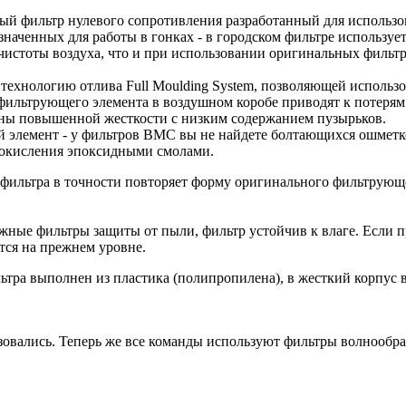
й фильтр нулевого сопротивления разработанный для использо
значенных для работы в гонках - в городском фильтре используе
истоты воздуха, что и при использовании оригинальных фильтр
ехнологию отлива Full Moulding System, позволяющей использо
фильтрующего элемента в воздушном коробе приводят к потерям
ины повышенной жесткости с низким содержанием пузырьков.
й элемент - у фильтров BMC вы не найдете болтающихся ошмет
 окисления эпоксидными смолами.
фильтра в точности повторяет форму оригинального фильтрующег
жные фильтры защиты от пыли, фильтр устойчив к влаге. Если 
тся на прежнем уровне.
тра выполнен из пластика (полипропилена), в жесткий корпус
зовались. Теперь же все команды используют фильтры волнообра