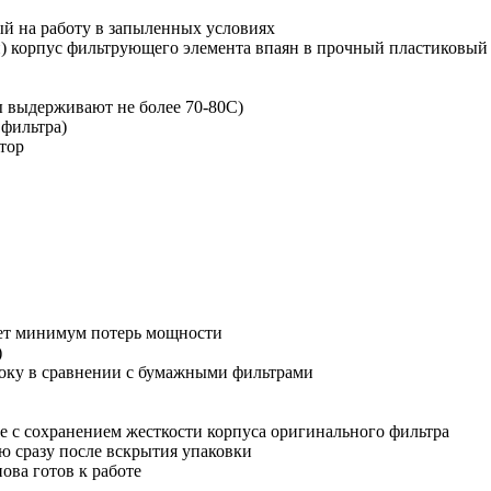
й на работу в запыленных условиях
) корпус фильтрующего элемента впаян в прочный пластиковый
ы выдерживают не более 70-80С)
 фильтра)
тор
ает минимум потерь мощности
)
оку в сравнении с бумажными фильтрами
бе с сохранением жесткости корпуса оригинального фильтра
ию сразу после вскрытия упаковки
нова готов к работе