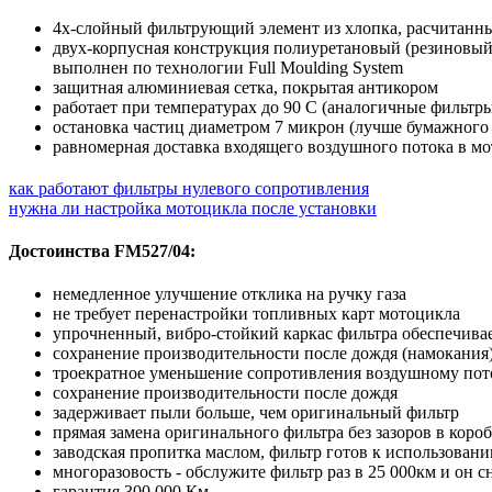
4х-слойный фильтрующий элемент из хлопка, расчитанны
двух-корпусная конструкция полиуретановый (резиновый
выполнен по технологии Full Moulding System
защитная алюминиевая сетка, покрытая антикором
работает при температурах до 90 С (аналогичные фильтр
остановка частиц диаметром 7 микрон (лучше бумажного
равномерная доставка входящего воздушного потока в мо
как работают фильтры нулевого сопротивления
нужна ли настройка мотоцикла после установки
Достоинства FM527/04:
немедленное улучшение отклика на ручку газа
не требует перенастройки топливных карт мотоцикла
упрочненный, вибро-стойкий каркас фильтра обеспечив
сохранение производительности после дождя (намокания
троекратное уменьшение сопротивления воздушному пот
сохранение производительности после дождя
задерживает пыли больше, чем оригинальный фильтр
прямая замена оригинального фильтра без зазоров в коро
заводская пропитка маслом, фильтр готов к использован
многоразовость - обслужите фильтр раз в 25 000км и он с
гарантия 300 000 Км