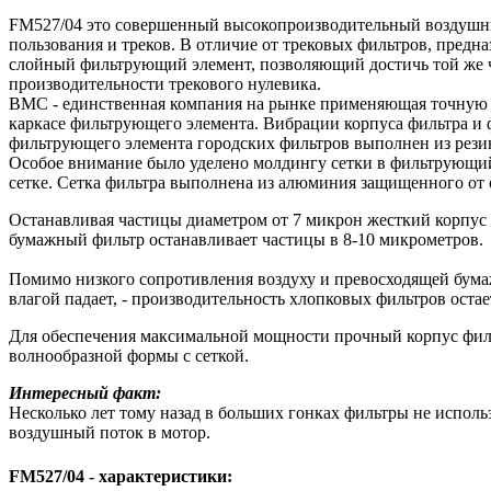
FM527/04 это совершенный высокопроизводительный воздушны
пользования и треков. В отличие от трековых фильтров, предна
слойный фильтрующий элемент, позволяющий достичь той же ч
производительности трекового нулевика.
BMC - единственная компания на рынке применяющая точную т
каркасе фильтрующего элемента. Вибрации корпуса фильтра и 
фильтрующего элемента городских фильтров выполнен из рез
Особое внимание было уделено молдингу сетки в фильтрующи
сетке. Сетка фильтра выполнена из алюминия защищенного от
Останавливая частицы диаметром от 7 микрон жесткий корпус 
бумажный фильтр останавливает частицы в 8-10 микрометров.
Помимо низкого сопротивления воздуху и превосходящей бума
влагой падает, - производительность хлопковых фильтров остае
Для обеспечения максимальной мощности прочный корпус филь
волнообразной формы с сеткой.
Интересный факт:
Несколько лет тому назад в больших гонках фильтры не исполь
воздушный поток в мотор.
FM527/04 - характеристики: