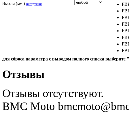
SYM
Высота (мм.)
:
FBP
инструкция
TVS
FBP
VICTORY
FBP
FBP
FBP
FBP
FBP
FBP
FBP
для сброса параметра с выводом полного списка выберите 
FBP
FBP
Отзывы
FBP
FBP
Отзывы отсутствуют.
FBP
FBP
BMC Moto bmcmoto@bmcmo
FBP
FBP
FBP
FBP