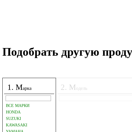
Подобрать другую прод
1
.
М
2
.
М
арка
одель
ВСЕ МАРКИ
HONDA
SUZUKI
KAWASAKI
YAMAHA