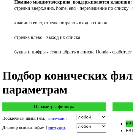
Помимо мыши/тачскрина, поддерживаются клавиши:
GILERA
стрелки вверх,вниз, home, end - перемещение по списку - 
HARLEY DAVIDSON
HERO
клавиша enter, стрелка вправо - вход в список
HM
HUSQVARNA
HYOSUNG / KR MOTORS
cтрелка влево - выход их списка
INDIAN
KEEWAY
буквы и цифры - если набрать в списке Honda - сработает
KYMCO
LAVERDA
MALAGUTI
Подбор
конических фил
MBK
MOTO GUZZI
параметрам
MOTO MORINI
MV AGUSTA
NORTON
Параметры фильтра
PIAGGIO
POLARIS
Посадочный диам. (мм.)
:
инструкция
PRE-FILTERS
FBP
Диаметр основания(мм.)
:
ROYAL ENFIELD
инструкция
FBP