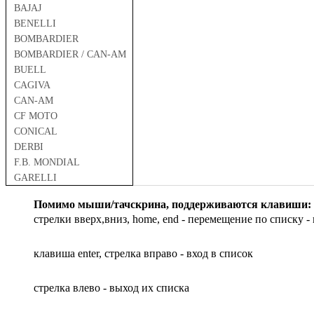
BAJAJ
BENELLI
BOMBARDIER
BOMBARDIER / CAN-AM
BUELL
CAGIVA
CAN-AM
CF MOTO
CONICAL
DERBI
F.B. MONDIAL
GARELLI
GAS GAS
Помимо мыши/тачскрина, поддерживаются клавиши:
GILERA
стрелки вверх,вниз, home, end - перемещение по списку - 
HARLEY DAVIDSON
HERO
клавиша enter, стрелка вправо - вход в список
HM
HUSQVARNA
HYOSUNG / KR MOTORS
cтрелка влево - выход их списка
INDIAN