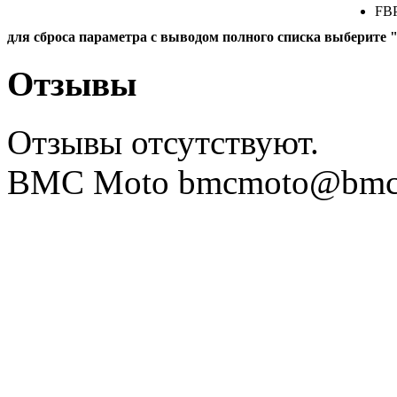
FBP
FBP
для сброса параметра с выводом полного списка выберите 
FBP
FBP
Отзывы
FBP
FBP
Отзывы отсутствуют.
FBP
FBP
BMC Moto bmcmoto@bmcmo
FBP
FBP
FBP
FBP
FBP
FBS
FBS
FBS
FBS
FBS
FBS