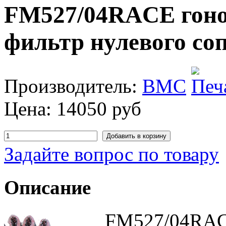
FM527/04RACE гон
фильтр нулевого со
Производитель:
BMC
Цена:
14050 руб
Задайте вопрос по товару
Описание
FM527/04RAC