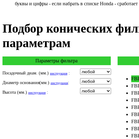
KEEWAY
буквы и цифры - если набрать в списке Honda - сработает
KYMCO
LAVERDA
MALAGUTI
Подбор
конических фил
MBK
MOTO GUZZI
параметрам
MOTO MORINI
MV AGUSTA
NORTON
Параметры фильтра
PIAGGIO
POLARIS
Посадочный диам. (мм.)
:
инструкция
PRE-FILTERS
FBP
Диаметр основания(мм.)
:
ROYAL ENFIELD
инструкция
FBP
SYM
Высота (мм.)
:
FBP
инструкция
TVS
FBP
VICTORY
FBP
FBP
FBP
FBP
FBP