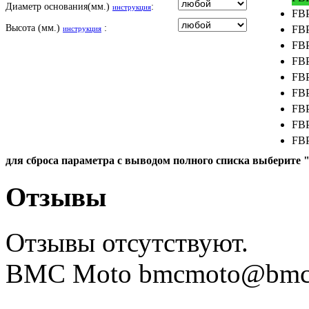
Диаметр основания(мм.)
:
ROYAL ENFIELD
инструкция
FBP
SYM
Высота (мм.)
:
FBP
инструкция
TVS
FBP
VICTORY
FBP
FBP
FBP
FBP
FBP
FBP
FBP
для сброса параметра с выводом полного списка выберите 
FBP
FBP
Отзывы
FBP
FBP
Отзывы отсутствуют.
FBP
FBP
BMC Moto bmcmoto@bmcmo
FBP
FBP
FBP