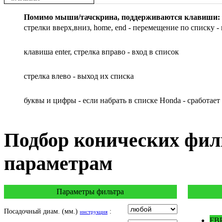
GAS GAS
Помимо мыши/тачскрина, поддерживаются клавиши:
GILERA
стрелки вверх,вниз, home, end - перемещение по списку - 
HARLEY DAVIDSON
HERO
клавиша enter, стрелка вправо - вход в список
HM
HUSQVARNA
HYOSUNG / KR MOTORS
cтрелка влево - выход их списка
INDIAN
KEEWAY
буквы и цифры - если набрать в списке Honda - сработает
KYMCO
LAVERDA
MALAGUTI
Подбор
конических фил
MBK
MOTO GUZZI
параметрам
MOTO MORINI
MV AGUSTA
NORTON
Параметры фильтра
PIAGGIO
POLARIS
Посадочный диам. (мм.)
:
инструкция
PRE-FILTERS
FBP