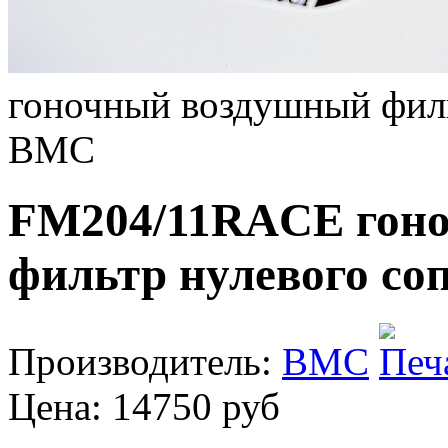
гоночный воздушный филь
BMC
FM204/11RACE гон
фильтр нулевого со
Производитель:
BMC
Цена:
14750 руб