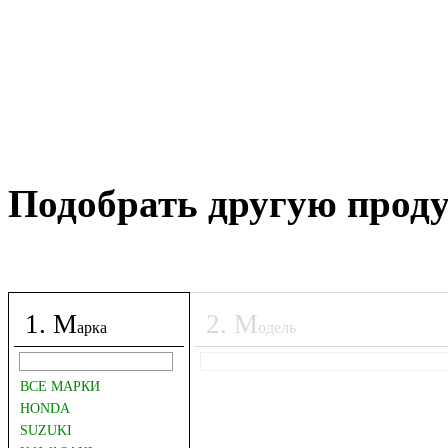
Подобрать другую прод
1
.
М
2
.
М
арка
одель
ВСЕ МАРКИ
HONDA
SUZUKI